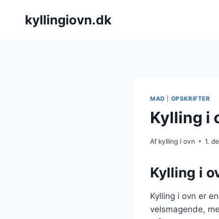
Fortsæt
kyllingiovn.dk
til
indhold
MAD
|
OPSKRIFTER
Kylling 
Af
kylling i ovn
1. 
Kylling i 
Kylling i ovn er 
velsmagende, men 