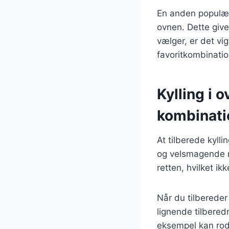
En anden populær 
ovnen. Dette giv
vælger, er det vi
favoritkombinatio
Kylling i 
kombinati
At tilberede kyll
og velsmagende må
retten, hvilket i
Når du tilbereder
lignende tilberedn
eksempel kan rodf