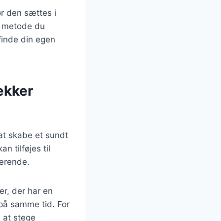
r den sættes i
n metode du
 finde din egen
ækker
at skabe et sundt
 tilføjes til
nærende.
er, der har en
t på samme tid. For
 at stege