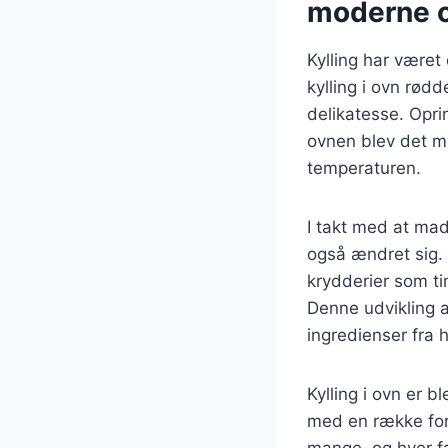
moderne o
Kylling har været
kylling i ovn rødd
delikatesse. Opri
ovnen blev det mu
temperaturen.
I takt med at madl
også ændret sig. I
krydderier som ti
Denne udvikling a
ingredienser fra 
Kylling i ovn er 
med en række fors
mange, og hver fam