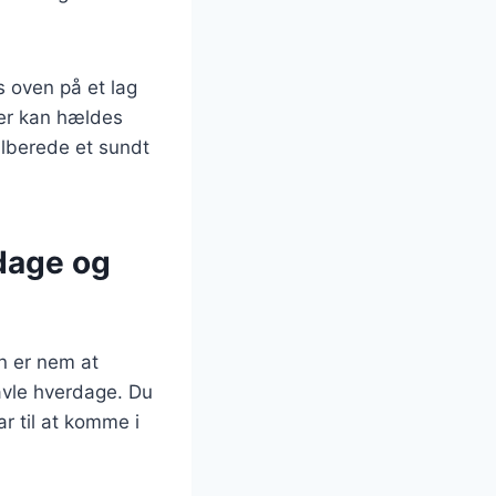
s oven på et lag
der kan hældes
ilberede et sundt
ddage og
en er nem at
ravle hverdage. Du
r til at komme i