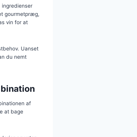
e ingredienser
n et gourmetpræg,
s vin for at
kostbehov. Uanset
kan du nemt
mbination
binationen af
ge at bage