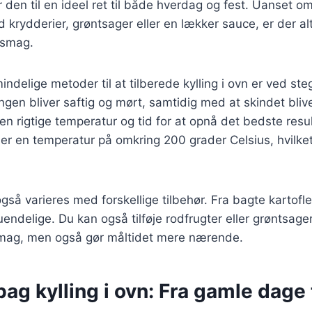
r den til en ideel ret til både hverdag og fest. Uanset o
 krydderier, grøntsager eller en lækker sauce, er der alt
n smag.
ndelige metoder til at tilberede kylling i ovn er ved ste
lingen bliver saftig og mørt, samtidig med at skindet bliv
den rigtige temperatur og tid for at opnå det bedste res
ler en temperatur på omkring 200 grader Celsius, hvilke
også varieres med forskellige tilbehør. Fra bagte kartofler 
ndelige. Du kan også tilføje rodfrugter eller grøntsager t
r smag, men også gør måltidet mere nærende.
bag kylling i ovn: Fra gamle dage t