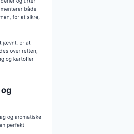
dderier og urter
lementerer både
en, for at sikre,
t jævnt, er at
es over retten,
g og kartofler
 og
smag og aromatiske
en perfekt