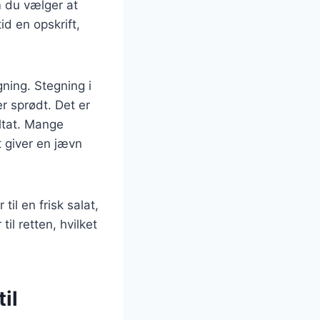
m du vælger at
id en opskrift,
gning. Stegning i
er sprødt. Det er
ultat. Mange
t giver en jævn
til en frisk salat,
il retten, hvilket
il