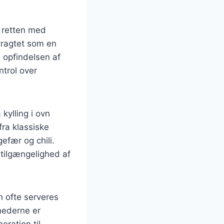
r retten med
etragtet som en
d opfindelsen af
ntrol over
kylling i ovn
fra klassiske
efær og chili.
 tilgængelighed af
n ofte serveres
ghederne er
eration til