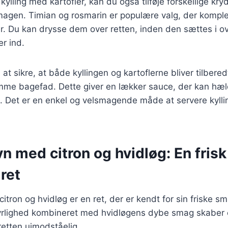
kylling med kartofler, kan du også tilføje forskellige kry
smagen. Timian og rosmarin er populære valg, der komp
ler. Du kan drysse dem over retten, inden den sættes i ovn
r ind.
at sikre, at både kyllingen og kartoflerne bliver tilbered
mme bagefad. Dette giver en lækker sauce, der kan hæld
. Det er en enkel og velsmagende måde at servere kyllin
ovn med citron og hvidløg: En frisk
ret
citron og hvidløg er en ret, der er kendt for sin friske 
syrlighed kombineret med hvidløgens dybe smag skaber 
retten uimodståelig.