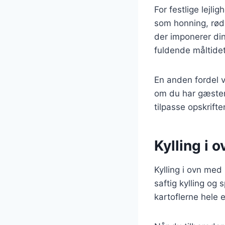
For festlige lejli
som honning, rødv
der imponerer din
fuldende måltidet
En anden fordel ve
om du har gæster,
tilpasse opskrift
Kylling i 
Kylling i ovn med
saftig kylling og
kartoflerne hele 