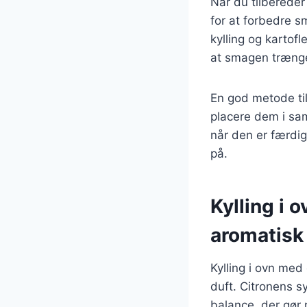
Når du tilbereder 
for at forbedre 
kylling og kartof
at smagen trænge
En god metode til 
placere dem i sa
når den er færdig
på.
Kylling i 
aromatisk 
Kylling i ovn med 
duft. Citronens 
balance, der gør 