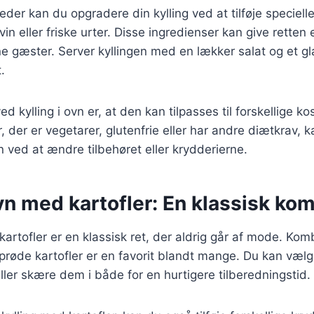
gheder kan du opgradere din kylling ved at tilføje speciell
in eller friske urter. Disse ingredienser kan give rette
e gæster. Server kyllingen med en lækker salat og et gla
.
d kylling i ovn er, at den kan tilpasses til forskellige 
 der er vegetarer, glutenfrie eller har andre diætkrav, 
en ved at ændre tilbehøret eller krydderierne.
ovn med kartofler: En klassisk ko
 kartofler er en klassisk ret, der aldrig går af mode. Kom
 sprøde kartofler er en favorit blandt mange. Du kan væl
eller skære dem i både for en hurtigere tilberedningstid.