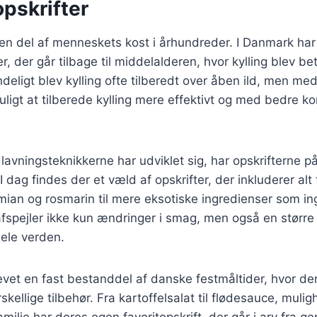
pskrifter
 en del af menneskets kost i århundreder. I Danmark ha
er, der går tilbage til middelalderen, hvor kylling blev b
ndeligt blev kylling ofte tilberedt over åben ild, men me
ligt at tilberede kylling mere effektivt og med bedre ko
avningsteknikkerne har udviklet sig, har opskrifterne på 
 dag findes der et væld af opskrifter, der inkluderer alt 
mian og rosmarin til mere eksotiske ingredienser som ing
fspejler ikke kun ændringer i smag, men også en større
hele verden.
blevet en fast bestanddel af danske festmåltider, hvor de
kellige tilbehør. Fra kartoffelsalat til flødesauce, muli
ilie har deres egen favoritopskrift, der går i arv fra gen