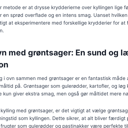
metode er at drysse krydderierne over kyllingen lige fø
er en sprød overflade og en intens smag. Uanset hvilke
gtigt at eksperimentere med forskellige krydderier for at
n.
ovn med grøntsager: En sund og l
on
ing i ovn sammen med grøntsager er en fantastisk måde 
ltid på. Grøntsager som gulerødder, kartofler, og løg kan
kke kun giver ekstra smag, men også gør måltidet mere 
 kylling med grøntsager, er det vigtigt at vælge grøntsag
ingstid som kyllingen. Dette sikrer, at alt bliver færdig
rugter som gulerødder og pastinakker være perfekte til