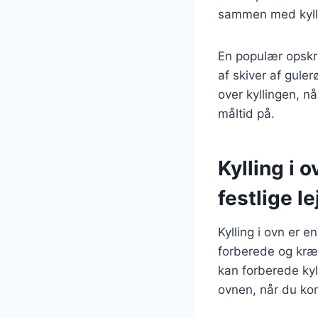
sammen med kyll
En populær opskri
af skiver af gule
over kyllingen, n
måltid på.
Kylling i 
festlige l
Kylling i ovn er e
forberede og kræv
kan forberede kyl
ovnen, når du k