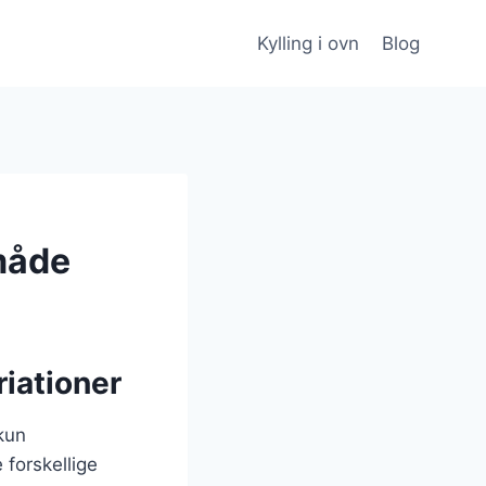
Kylling i ovn
Blog
 måde
riationer
 kun
 forskellige