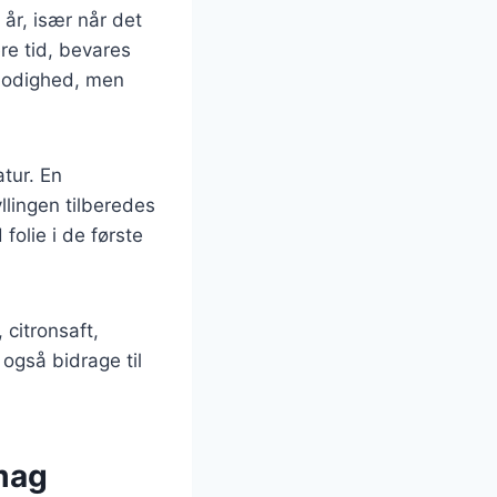
 år, især når det
re tid, bevares
lmodighed, men
atur. En
llingen tilberedes
folie i de første
 citronsaft,
også bidrage til
smag