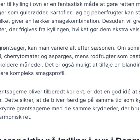
ger til kylling i ovn er en fantastisk måde at gøre rette
ger som gulerødder, kartofler, løg og peberfrugter kan
vilket giver en lækker smagskombination. Desuden vil g
er, der frigives fra kyllingen, hvilket gør dem ekstra v
røntsager, kan man variere alt efter sæsonen. Om so
ni, cherrytomater og asparges, mens rodfrugter som pas
e koldere måneder. Det er også muligt at tilføje en bland
mere kompleks smagsprofil.
røntsagerne bliver tilberedt korrekt, er det en god idé a
. Dette sikrer, at de bliver færdige på samme tid som k
krydre grøntsagerne med de samme krydderier, der bruge
armonisk ret.