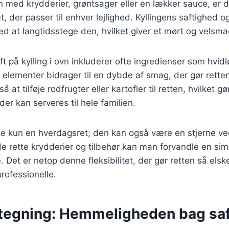
en med krydderier, grøntsager eller en lækker sauce, er d
t, der passer til enhver lejlighed. Kyllingens saftighed 
ed at langtidsstege den, hvilket giver et mørt og velsma
ft på kylling i ovn inkluderer ofte ingredienser som hvidl
se elementer bidrager til en dybde af smag, der gør rette
at tilføje rodfrugter eller kartofler til retten, hvilket gør
er kan serveres til hele familien.
ikke kun en hverdagsret; den kan også være en stjerne ve
e rette krydderier og tilbehør kan man forvandle en simpe
 Det er netop denne fleksibilitet, der gør retten så els
rofessionelle.
tegning: Hemmeligheden bag sa