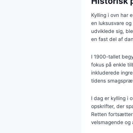
Historisk 
Kylling i ovn har 
en luksusvare og 
udviklede sig, bl
en fast del af da
I 1900-tallet beg
fokus på enkle ti
inkluderede ingre
tidens smagspræf
I dag er kylling 
opskrifter, der s
Retten fortsætte
velsmagende og a