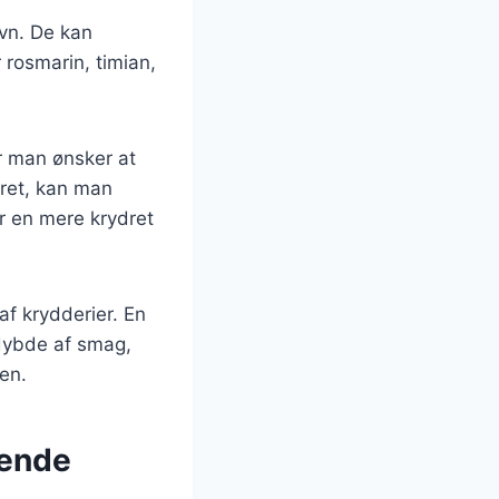
ovn. De kan
 rosmarin, timian,
er man ønsker at
ret, kan man
r en mere krydret
af krydderier. En
 dybde af smag,
ten.
gende