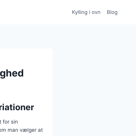
Kylling i ovn
Blog
tighed
riationer
 for sin
t om man vælger at