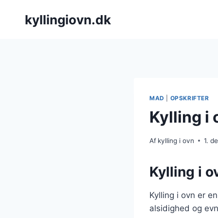
Fortsæt
kyllingiovn.dk
til
indhold
MAD
|
OPSKRIFTER
Kylling i
Af
kylling i ovn
1. 
Kylling i 
Kylling i ovn er 
alsidighed og evn