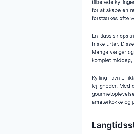
tilberede kylling
for at skabe en re
forstærkes ofte v
En klassisk opskri
friske urter. Dis
Mange vælger også 
komplet middag, d
Kylling i ovn er 
lejligheder. Med d
gourmetoplevelse.
amatørkokke og p
Langtidss