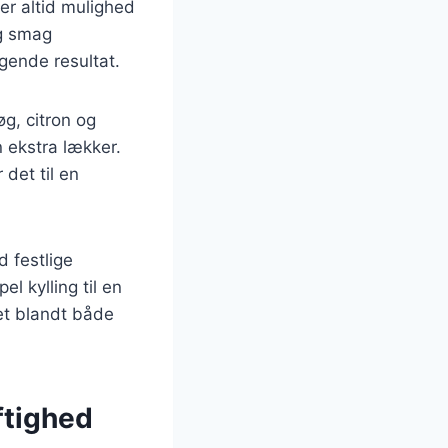
er altid mulighed
og smag
gende resultat.
øg, citron og
n ekstra lækker.
 det til en
d festlige
l kylling til en
ket blandt både
ftighed