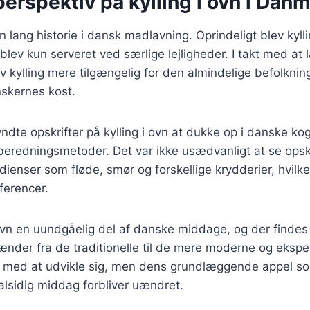
perspektiv på kylling i ovn i Dan
en lang historie i dansk madlavning. Oprindeligt blev kyl
blev kun serveret ved særlige lejligheder. I takt med at
ev kylling mere tilgængelig for den almindelige befolknin
nskernes kost.
yndte opskrifter på kylling i ovn at dukke op i danske k
lberedningsmetoder. Det var ikke usædvanligt at se opskr
dienser som fløde, smør og forskellige krydderier, hvilke
erencer.
i ovn en uundgåelig del af danske middage, og der findes 
pænder fra de traditionelle til de mere moderne og eksp
r med at udvikle sig, men dens grundlæggende appel s
lsidig middag forbliver uændret.