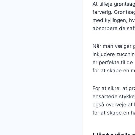
At tilføje grøntsa
farverig. Grøntsa
med kyllingen, h
absorbere de saft
Når man vælger g
inkludere zucchi
er perfekte til d
for at skabe en 
For at sikre, at g
ensartede stykker
også overveje at 
for at skabe en h