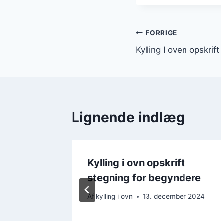
Indlægsnavi
FORRIGE
Kylling I oven opskrift
Lignende indlæg
Kylling i ovn opskrift
og
stegning for begyndere
Af
kylling i ovn
13. december 2024
ber 2024