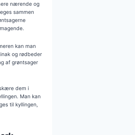
n mere nærende og
 steges sammen
røntsagerne
elsmagende.
mmeren kan man
tinak og rødbeder
ing af grøntsager
t skære dem i
yllingen. Man kan
s til kyllingen,