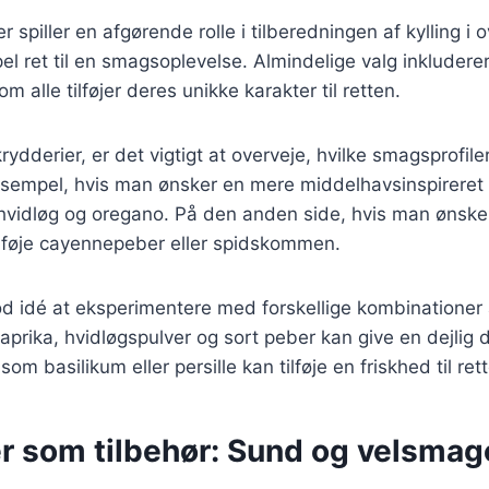
r spiller en afgørende rolle i tilberedningen af kylling i 
el ret til en smagsoplevelse. Almindelige valg inkluderer
om alle tilføjer deres unikke karakter til retten.
ydderier, er det vigtigt at overveje, hvilke smagsprofil
sempel, hvis man ønsker en mere middelhavsinspireret 
 hvidløg og oregano. På den anden side, hvis man ønske
lføje cayennepeber eller spidskommen.
d idé at eksperimentere med forskellige kombinationer 
aprika, hvidløgspulver og sort peber kan give en dejlig
som basilikum eller persille kan tilføje en friskhed til ret
r som tilbehør: Sund og velsma