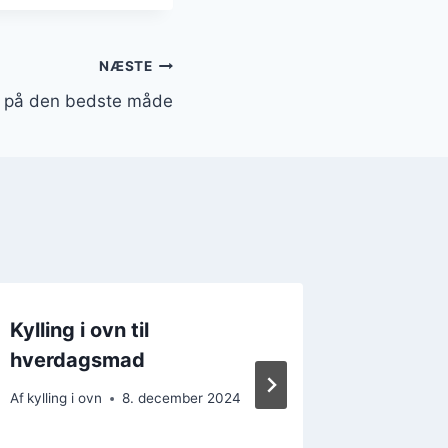
NÆSTE
ng på den bedste måde
Kylling i ovn til
Kylling
hverdagsmad
minutte
Af
kylling i ovn
8. december 2024
Af
kylling i