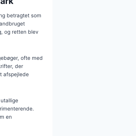
mark
ling betragtet som
 landbruget
g, og retten blev
ogebøger, ofte med
ifter, der
t afspejlede
utallige
erimenterende.
om en