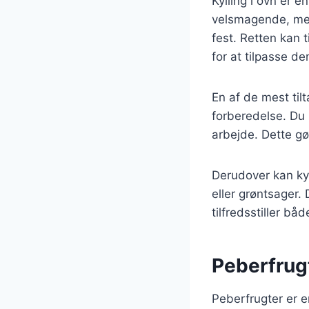
Kylling i ovn er 
velsmagende, men o
fest. Retten kan 
for at tilpasse de
En af de mest til
forberedelse. Du 
arbejde. Dette gør
Derudover kan kyl
eller grøntsager.
tilfredsstiller bå
Peberfrugt
Peberfrugter er en 