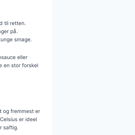
 til retten.
ager på.
e tunge smage.
esauce eller
e en stor forskel
st og fremmest er
Celsius er ideel
 saftig.