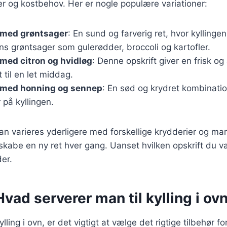
 og kostbehov. Her er nogle populære variationer:
n med grøntsager
: En sund og farverig ret, hvor kyllin
 grøntsager som gulerødder, broccoli og kartofler.
n med citron og hvidløg
: Denne opskrift giver en frisk o
 til en let middag.
n med honning og sennep
: En sød og krydret kombinatio
 på kyllingen.
kan varieres yderligere med forskellige krydderier og mar
skabe en ny ret hver gang. Uanset hvilken opskrift du væl
der.
Hvad serverer man til kylling i ov
lling i ovn, er det vigtigt at vælge det rigtige tilbehør f