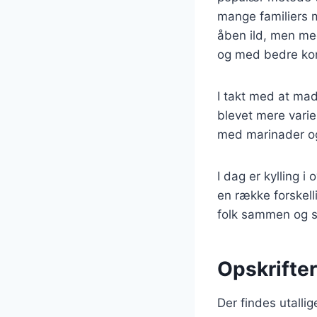
mange familiers m
åben ild, men med
og med bedre kon
I takt med at madl
blevet mere varie
med marinader og 
I dag er kylling 
en række forskelli
folk sammen og s
Opskrifter:
Der findes utallige