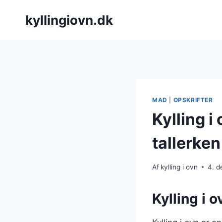
Fortsæt
kyllingiovn.dk
til
indhold
MAD
|
OPSKRIFTER
Kylling i
tallerken
Af
kylling i ovn
4. 
Kylling i o