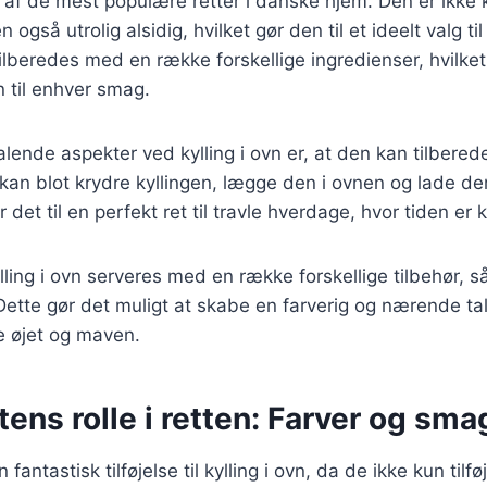
en af de mest populære retter i danske hjem. Den er ikke
gså utrolig alsidig, hvilket gør den til et ideelt valg t
tilberedes med en række forskellige ingredienser, hvilke
n til enhver smag.
talende aspekter ved kylling i ovn er, at den kan tilber
kan blot krydre kyllingen, lægge den i ovnen og lade den
 det til en perfekt ret til travle hverdage, hvor tiden er 
ling i ovn serveres med en række forskellige tilbehør, så
 Dette gør det muligt at skabe en farverig og nærende tal
de øjet og maven.
ens rolle i retten: Farver og sma
fantastisk tilføjelse til kylling i ovn, da de ikke kun tilf