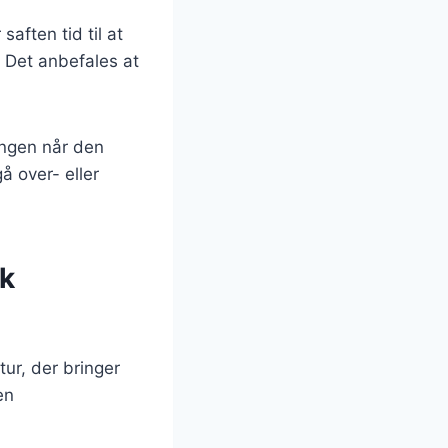
saften tid til at
. Det anbefales at
ingen når den
å over- eller
sk
tur, der bringer
en