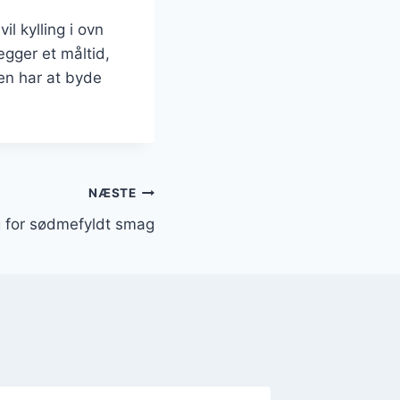
l kylling i ovn
gger et måltid,
en har at byde
NÆSTE
g for sødmefyldt smag