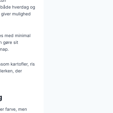
 kun
il både hverdag og
t giver mulighed
edes med minimal
 gøre sit
knap.
som kartofler, ris
lerken, der
g
øjer farve, men