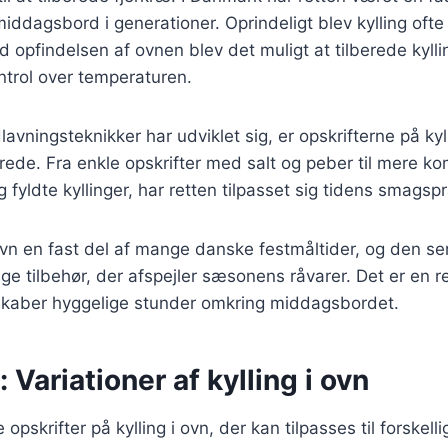
iddagsbord i generationer. Oprindeligt blev kylling ofte 
 opfindelsen af ovnen blev det muligt at tilberede kylli
trol over temperaturen.
avningsteknikker har udviklet sig, er opskrifterne på kyl
rede. Fra enkle opskrifter med salt og peber til mere k
fyldte kyllinger, har retten tilpasset sig tidens smagsp
i ovn en fast del af mange danske festmåltider, og den s
ge tilbehør, der afspejler sæsonens råvarer. Det er en re
kaber hyggelige stunder omkring middagsbordet.
 Variationer af kylling i ovn
 opskrifter på kylling i ovn, der kan tilpasses til forskelli