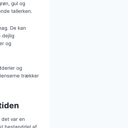
grøn, gul og
ende tallerken.
mag. De kan
 dejlig
er og
dderier og
edienserne trækker
tiden
r det var en
st bestanddel af