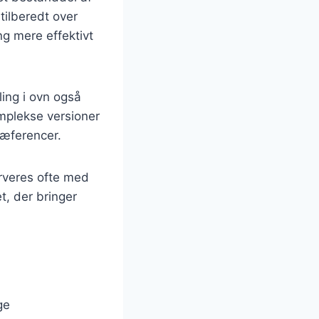
tilberedt over
ng mere effektivt
ling i ovn også
omplekse versioner
ræferencer.
erveres ofte med
t, der bringer
ge