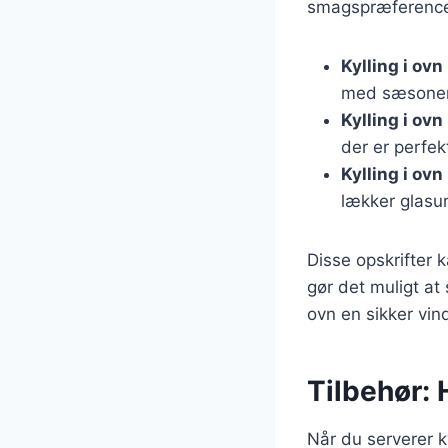
smagspræferencer
Kylling i ov
med sæsonens
Kylling i ov
der er perfekt
Kylling i ov
lækker glasur
Disse opskrifter 
gør det muligt at 
ovn en sikker vin
Tilbehør: 
Når du serverer ky