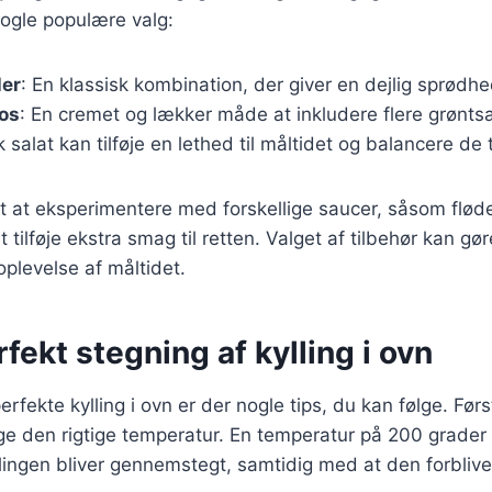
nogle populære valg:
ler
: En klassisk kombination, der giver en dejlig sprødhed
os
: En cremet og lækker måde at inkludere flere grønts
sk salat kan tilføje en lethed til måltidet og balancere d
t at eksperimentere med forskellige saucer, såsom flød
 tilføje ekstra smag til retten. Valget af tilbehør kan gør
plevelse af måltidet.
rfekt stegning af kylling i ovn
erfekte kylling i ovn er der nogle tips, du kan følge. Før
lge den rigtige temperatur. En temperatur på 200 grader 
yllingen bliver gennemstegt, samtidig med at den forbliver