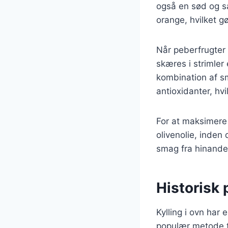
også en sød og sa
orange, hvilket gø
Når peberfrugter 
skæres i strimler 
kombination af sm
antioxidanter, hvi
For at maksimere
olivenolie, inden 
smag fra hinande
Historisk 
Kylling i ovn har 
populær metode ti