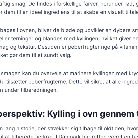
ftig smag. De findes i forskellige farver, herunder rød, 
r dem til en ideel ingrediens til at skabe en visuelt tiltal
bages i ovnen, bliver de bløde og udvikler en dybere s
eller terninger og blandes med kyllingen, hvilket giver en
ag og tekstur. Desuden er peberfrugter rige på vitamin
lket gør dem til et sundt valg.
 smagen kan du overveje at marinere kyllingen med kry
du tilsætter peberfrugterne. Dette vil sikre, at alle ingr
n under tilberedningen.
perspektiv: Kylling i ovn gennem 
en lang historie, der strækker sig tilbage til oldtiden, hvo
l at tilberede fjerkræ. I Danmark har retten været en fa