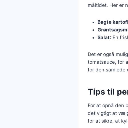
måltidet. Her er 
Bagte kartof
Grøntsagsm
Salat
: En fri
Det er også mulig
tomatsauce, for at
for den samlede o
Tips til pe
For at opnå den p
det vigtigt at væ
for at sikre, at k