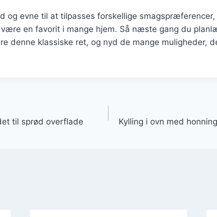
 og evne til at tilpasses forskellige smagspræferencer, vi
 være en favorit i mange hjem. Så næste gang du planlæ
ere denne klassiske ret, og nyd de mange muligheder, d
gation
det til sprød overflade
Kylling i ovn med honnin