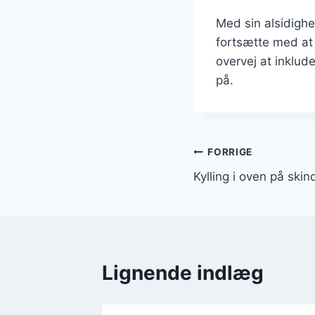
Med sin alsidighed
fortsætte med at
overvej at inklud
på.
Indlægsnavi
FORRIGE
Kylling i oven på skin
Lignende indlæg