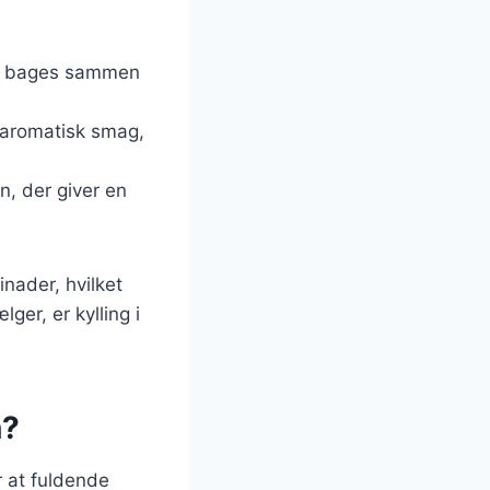
gen bages sammen
g aromatisk smag,
n, der giver en
inader, hvilket
ger, er kylling i
n?
or at fuldende