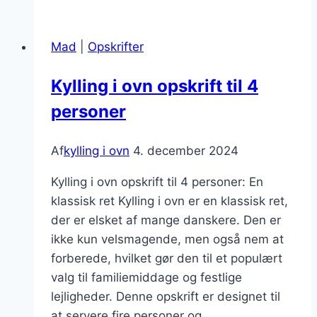
ovn
med
Mad
|
Opskrifter
bacon
og
Kylling i ovn opskrift til 4
chili
personer
Af
kylling i ovn
4. december 2024
Kylling i ovn opskrift til 4 personer: En
klassisk ret Kylling i ovn er en klassisk ret,
der er elsket af mange danskere. Den er
ikke kun velsmagende, men også nem at
forberede, hvilket gør den til et populært
valg til familiemiddage og festlige
lejligheder. Denne opskrift er designet til
at servere fire personer og…