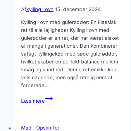
Af
kylling i ovn
15. december 2024
Kylling i ovn med gulerødder: En klassisk
ret til alle lejligheder Kylling i ovn med
gulerødder er en ret, der har været elsket
af mange i generationer. Den kombinerer
saftigt kyllingekød med søde gulerødder,
hvilket skaber en perfekt balance mellem
smag og sundhed. Denne ret er ikke kun
velsmagende, men også utrolig nem at
forberede,…
Kylling
Læs mere
i
ovn
med
Mad
|
Opskrifter
gulerødder