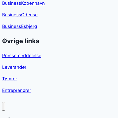
BusinessKøbenhavn
BusinessOdense
BusinessEsbjerg
Øvrige links
Pressemeddelelse
Leverandør
Tømrer
Entreprenører
Kylling i ovn