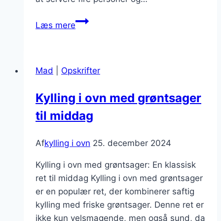
Kylling
Læs mere
i
ovn
opskrift
Mad
|
Opskrifter
til
4
Kylling i ovn med grøntsager
personer
til middag
Af
kylling i ovn
25. december 2024
Kylling i ovn med grøntsager: En klassisk
ret til middag Kylling i ovn med grøntsager
er en populær ret, der kombinerer saftig
kylling med friske grøntsager. Denne ret er
ikke kun velsmagende, men også sund, da