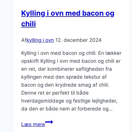
til
Kylling i ovn med bacon og
farverig
chili
tallerken
Af
kylling i ovn
12. december 2024
Kylling i ovn med bacon og chili: En lækker
opskrift Kylling i ovn med bacon og chili er
en ret, der kombinerer saftigheden fra
kyllingen med den sprøde tekstur af
bacon og den krydrede smag af chili.
Denne ret er perfekt til både
hverdagsmiddage og festlige lejligheder,
da den er både nem at forberede og…
Kylling
Læs mere
i