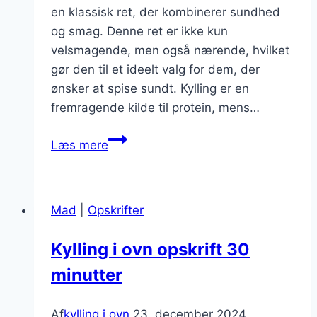
en klassisk ret, der kombinerer sundhed
og smag. Denne ret er ikke kun
velsmagende, men også nærende, hvilket
gør den til et ideelt valg for dem, der
ønsker at spise sundt. Kylling er en
fremragende kilde til protein, mens…
Kylling
Læs mere
i
ovn
og
Mad
|
Opskrifter
rodfrugter
for
Kylling i ovn opskrift 30
sund
minutter
kost
Af
kylling i ovn
23. december 2024