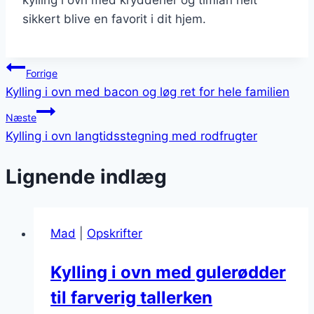
sikkert blive en favorit i dit hjem.
Indlægsnavigation
Forrige
Kylling i ovn med bacon og løg ret for hele familien
Næste
Kylling i ovn langtidsstegning med rodfrugter
Lignende indlæg
Mad
|
Opskrifter
Kylling i ovn med gulerødder
til farverig tallerken