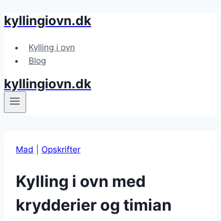
kyllingiovn.dk
Fortsæt
til
indhold
Kylling i ovn
Blog
kyllingiovn.dk
Mad
|
Opskrifter
Kylling i ovn med
krydderier og timian