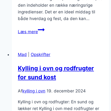
den indeholder en række næringsrige
ingredienser. Det er en ideel middag til
både hverdag og fest, da den kan…
Kylling
Læs mere
i
ovn
med
Mad
|
Opskrifter
grøntsager
til
Kylling i ovn og rodfrugter
middag
for sund kost
Af
kylling i ovn
19. december 2024
Kylling i ovn og rodfrugter: En sund og
lækker ret Kylling i ovn med rodfrugter er