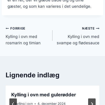
gæster, og som kan varieres i det uendelige.
Indlægsnavigation
FORRIGE
NÆSTE
Kylling i ovn med
Kylling i ovn med
rosmarin og timian
svampe og flødesauce
Lignende indlæg
Kylling i ovn med gulerødder
Af
kylling i ovn
4. december 2024