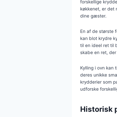
forskellige krydd
køkkenet, er det 
dine gæster.
En af de største f
kan blot krydre k
til en ideel ret t
skabe en ret, der
Kylling i ovn kan 
deres unikke smag
krydderier som pa
udforske forskelli
Historisk 