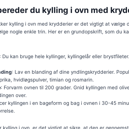
ereder du kylling i ovn med kryd
ker kylling i ovn med krydderier er det vigtigt at vælge d
ølge nogle enkle trin. Her er en grundopskrift, som du ka
: Du kan bruge hele kyllinger, kyllingelår eller brystfilete
nding
: Lav en blanding af dine yndlingskrydderier. Popu
prika, hvidløgspulver, timian og rosmarin.
e
: Forvarm ovnen til 200 grader. Gnid kyllingen med oliv
dingen over.
acer kyllingen i en bageform og bag i ovnen i 30-45 minu
rrelse.
kylling i ovn, er det vigtigt at sikre, at den er gennemst