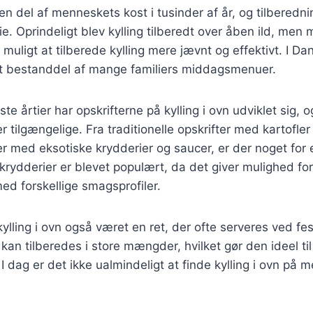
en del af menneskets kost i tusinder af år, og tilberednin
rie. Oprindeligt blev kylling tilberedt over åben ild, men
muligt at tilberede kylling mere jævnt og effektivt. I Dan
st bestanddel af mange familiers middagsmenuer.
ste årtier har opskrifterne på kylling i ovn udviklet sig, o
r tilgængelige. Fra traditionelle opskrifter med kartofler
r med eksotiske krydderier og saucer, er der noget for
 krydderier er blevet populært, da det giver mulighed for
d forskellige smagsprofiler.
kylling i ovn også været en ret, der ofte serveres ved fest
 kan tilberedes i store mængder, hvilket gør den ideel til
dag er det ikke ualmindeligt at finde kylling i ovn på 