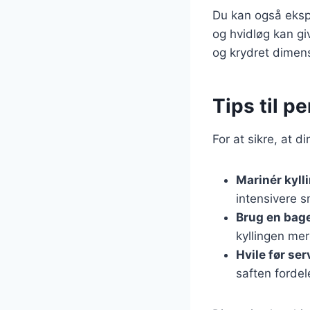
Du kan også eksp
og hvidløg kan gi
og krydret dimen
Tips til p
For at sikre, at di
Marinér kyll
intensivere 
Brug en bag
kyllingen mer
Hvile før ser
saften fordel