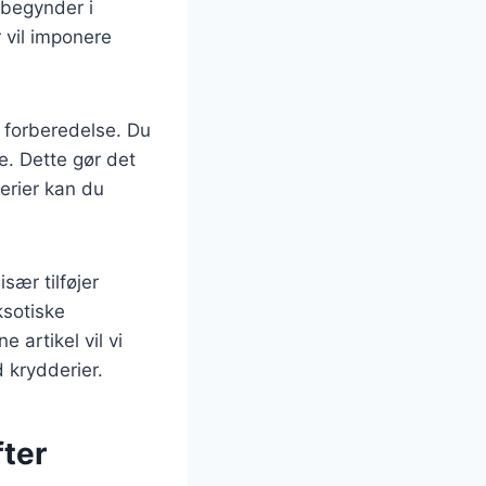
ybegynder i
r vil imponere
l forberedelse. Du
e. Dette gør det
derier kan du
sær tilføjer
ksotiske
 artikel vil vi
d krydderier.
fter