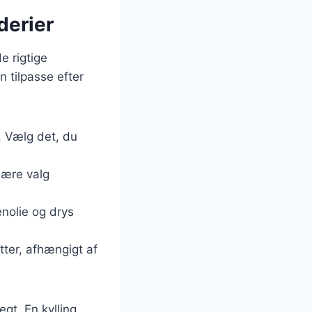
derier
e rigtige
n tilpasse efter
r. Vælg det, du
lære valg
enolie og drys
tter, afhængigt af
egt. En kylling