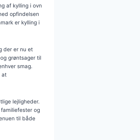
g af kylling i ovn
 med opfindelsen
mark er kylling i
g der er nu et
 og grøntsager til
 enhver smag.
 at
lige lejligheder.
 familiefester og
menuen til både