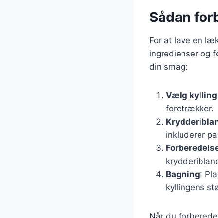
Sådan forb
For at lave en læk
ingredienser og f
din smag:
Vælg kylling
foretrækker.
Krydderibla
inkluderer pa
Forberedels
krydderiblan
Bagning
: Pl
kyllingens stø
Når du forbereder 