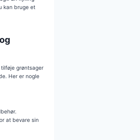
Du kan bruge et
 og
tilføje grøntsager
e. Her er nogle
lbehør.
for at bevare sin