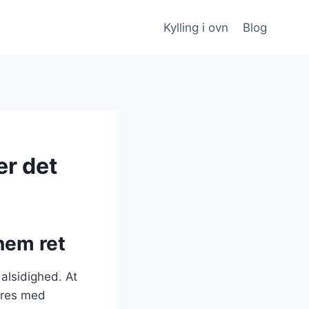
Kylling i ovn
Blog
er det
nem ret
 alsidighed. At
ieres med