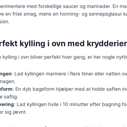
erimentere med forskellige saucer og marinader. En ma
ve en frisk smag, mens en honning- og sennepsglasur ka
sion.
erfekt kylling i ovn med krydderier
n kylling i ovn bliver perfekt hver gang, er her nogle nytti
ingen
: Lad kyllingen marinere i flere timer eller natten ov
smagen.
eform
: En dyb bageform hjælper med at holde saften ind
e saftig.
vering
: Lad kyllingen hvile i 10 minutter efter bagning for
er sig jævnt.