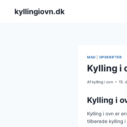
Fortsæt
kyllingiovn.dk
til
indhold
MAD
|
OPSKRIFTER
Kylling i
Af
kylling i ovn
15.
Kylling i 
Kylling i ovn er e
tilberede kylling