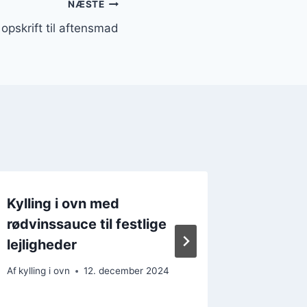
NÆSTE
 opskrift til aftensmad
Kylling i ovn med
Kylling
rødvinssauce til festlige
grøntsa
lejligheder
Af
kylling i
Af
kylling i ovn
12. december 2024