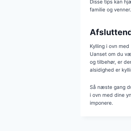
Disse tips kan hj
familie og venner
Afsluttend
Kylling i ovn med
Uanset om du vælg
og tilbehør, er d
alsidighed er kyll
Så næste gang du 
i ovn med dine yn
imponere.