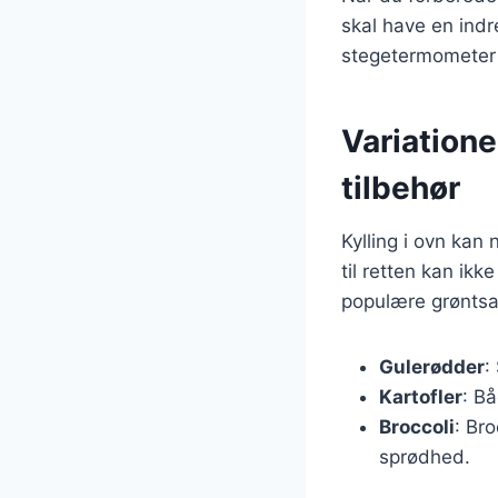
skal have en indr
stegetermometer f
Variatione
tilbehør
Kylling i ovn kan 
til retten kan i
populære grøntsag
Gulerødder
:
Kartofler
: B
Broccoli
: Bro
sprødhed.