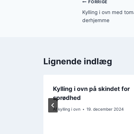
Indlægsnavi
FORRIGE
Kylling i ovn med tom
derhjemme
Lignende indlæg
Kylling i ovn på skindet for
er
sprødhed
er 2024
Af
kylling i ovn
19. december 2024