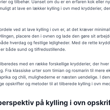
erier og tilbehør. Uanset om du er en erfaren kok eller n
muligt at lave en lækker kylling i ovn med krydderier, de
ordele ved at lave kylling i ovn er, at det kræver minima
yllingen, placere den i ovnen og lade den gøre sit arbejd
il både hverdag og festlige lejligheder. Med de rette kryd
 er både sund og tilfredsstillende.
tilberedes med en række forskellige krydderier, der hver i
. Fra klassiske urter som timian og rosmarin til mere e
prika og chili, mulighederne er næsten uendelige. I denne
ge opskrifter og metoder til at tilberede kylling i ovn me
perspektiv på kylling i ovn opskri