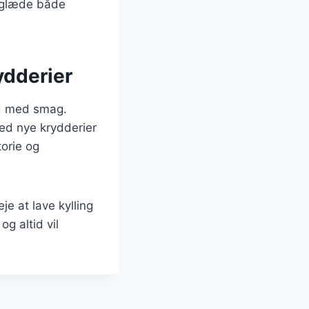
l glæde både
ydderier
ed med smag.
med nye krydderier
orie og
e at lave kylling
g altid vil