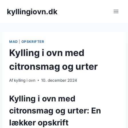
Fortsæt
kyllingiovn.dk
til
indhold
MAD
|
OPSKRIFTER
Kylling i ovn med
citronsmag og urter
Af
kylling i ovn
10. december 2024
Kylling i ovn med
citronsmag og urter: En
lækker opskrift