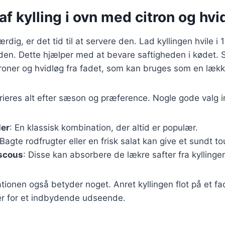
af kylling i ovn med citron og hvi
ærdig, er det tid til at servere den. Lad kyllingen hvile i 
en. Dette hjælper med at bevare saftigheden i kødet. S
roner og hvidløg fra fadet, som kan bruges som en lækk
rieres alt efter sæson og præference. Nogle gode valg i
ler
: En klassisk kombination, der altid er populær.
 Bagte rodfrugter eller en frisk salat kan give et sundt to
uscous
: Disse kan absorbere de lækre safter fra kyllinge
ionen også betyder noget. Anret kyllingen flot på et f
ter for et indbydende udseende.