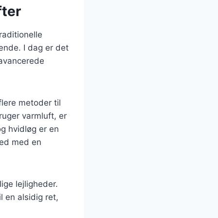
fter
raditionelle
ænde. I dag er det
e avancerede
lere metoder til
ruger varmluft, er
g hvidløg er en
lhed med en
ige lejligheder.
 en alsidig ret,