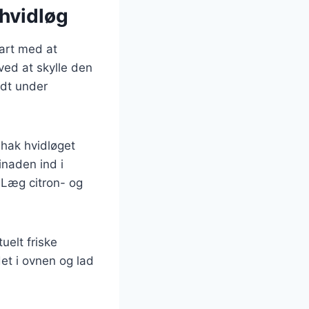
 hvidløg
tart med at
ved at skylle den
ødt under
 hak hvidløget
rinaden ind i
 Læg citron- og
uelt friske
det i ovnen og lad