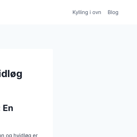
Kylling i ovn
Blog
idløg
: En
on og hvidløg er