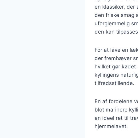
en klassiker, der
den friske smag a
uforglemmelig sma
den kan tilpasse
For at lave en læk
der fremhæver sm
hvilket gør kødet
kyllingens natur
tilfredsstillende.
En af fordelene v
blot marinere kyl
en ideel ret til 
hjemmelavet.