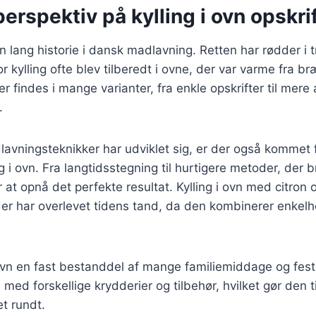
perspektiv på kylling i ovn opskri
en lang historie i dansk madlavning. Retten har rødder i t
r kylling ofte blev tilberedt i ovne, der var varme fra br
er findes i mange varianter, fra enkle opskrifter til mer
.
lavningsteknikker har udviklet sig, er der også kommet f
ng i ovn. Fra langtidsstegning til hurtigere metoder, der b
t opnå det perfekte resultat. Kylling i ovn med citron o
 der har overlevet tidens tand, da den kombinerer enke
i ovn en fast bestanddel af mange familiemiddage og festl
med forskellige krydderier og tilbehør, hvilket gør den til
t rundt.