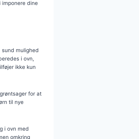
ti imponere dine
en sund mulighed
lberedes i ovn,
lføjer ikke kun
 grøntsager for at
rn til nye
ng i ovn med
ammen omkring