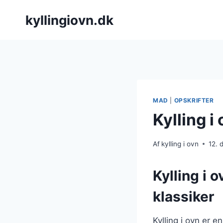
Fortsæt
kyllingiovn.dk
til
indhold
MAD
|
OPSKRIFTER
Kylling i
Af
kylling i ovn
12.
Kylling i 
klassiker
Kylling i ovn er 