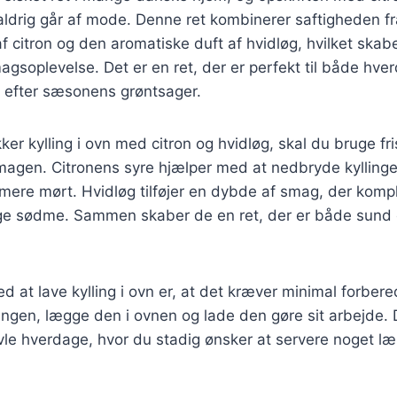
 aldrig går af mode. Denne ret kombinerer saftigheden f
f citron og den aromatiske duft af hvidløg, hvilket skab
gsoplevelse. Det er en ret, der er perfekt til både hver
s efter sæsonens grøntsager.
ker kylling i ovn med citron og hvidløg, skal du bruge fr
agen. Citronens syre hjælper med at nedbryde kyllinge
 mere mørt. Hvidløg tilføjer en dybde af smag, der kom
lige sødme. Sammen skaber de en ret, der er både sund
ed at lave kylling i ovn er, at det kræver minimal forber
lingen, lægge den i ovnen og lade den gøre sit arbejde. D
travle hverdage, hvor du stadig ønsker at servere noget l