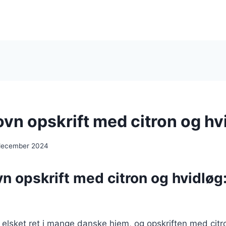
 ovn opskrift med citron og hv
 december 2024
ovn opskrift med citron og hvidløg
en elsket ret i mange danske hjem, og opskriften med citr