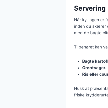
Servering 
Når kyllingen er f
inden du skærer d
med de bagte cit
Tilbehøret kan va
Bagte kartof
Grøntsager
:
Ris eller co
Husk at præsentat
friske krydderur