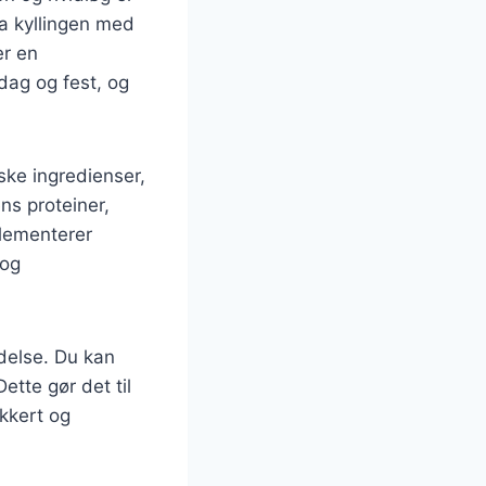
ra kyllingen med
er en
dag og fest, og
iske ingredienser,
ns proteiner,
plementerer
 og
edelse. Du kan
ette gør det til
ækkert og