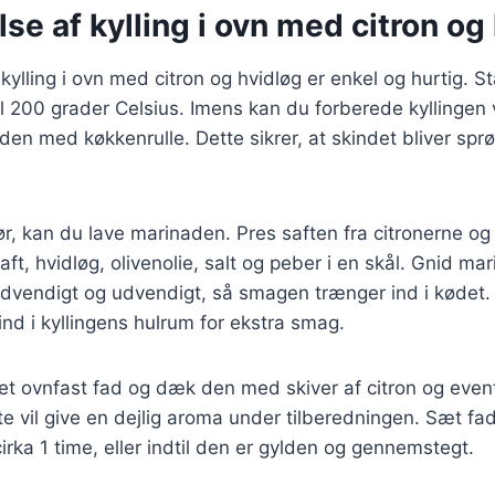
se af kylling i ovn med citron og
kylling i ovn med citron og hvidløg er enkel og hurtig. S
l 200 grader Celsius. Imens kan du forberede kyllingen 
 den med køkkenrulle. Dette sikrer, at skindet bliver spr
tør, kan du lave marinaden. Pres saften fra citronerne og
saft, hvidløg, olivenolie, salt og peber i en skål. Gnid ma
ndvendigt og udvendigt, så smagen trænger ind i kødet.
ind i kyllingens hulrum for ekstra smag.
i et ovnfast fad og dæk den med skiver af citron og event
te vil give en dejlig aroma under tilberedningen. Sæt fa
cirka 1 time, eller indtil den er gylden og gennemstegt.