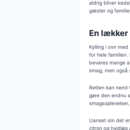
aldrig bliver ked
gæster og famili
En lækker 
Kylling i ovn med
for hele familien.
bevares mange af 
smag, men også 
Retten kan nemt ti
gøre den endnu su
smagsoplevelser,
Uanset om det er t
citron og hvidløg