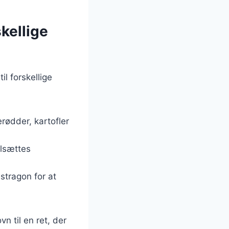
skellige
il forskellige
rødder, kartofler
ilsættes
estragon for at
n til en ret, der