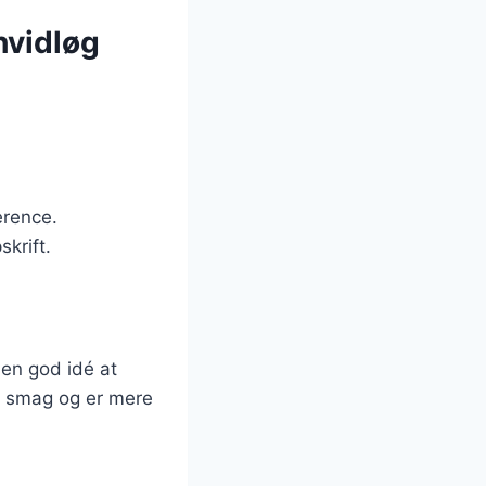
 hvidløg
erence.
skrift.
 en god idé at
re smag og er mere