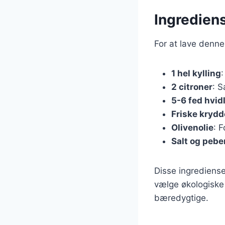
Ingrediens
For at lave denne
1 hel kylling
:
2 citroner
: S
5-6 fed hvid
Friske krydd
Olivenolie
: 
Salt og pebe
Disse ingredienser
vælge økologiske 
bæredygtige.