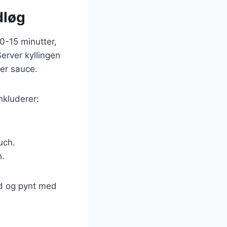
dløg
10-15 minutter,
erver kyllingen
er sauce.
nkluderer:
uch.
n.
ad og pynt med