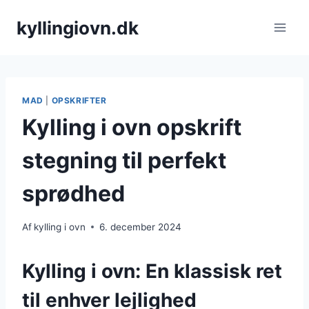
Fortsæt
kyllingiovn.dk
til
indhold
MAD
|
OPSKRIFTER
Kylling i ovn opskrift
stegning til perfekt
sprødhed
Af
kylling i ovn
6. december 2024
Kylling i ovn: En klassisk ret
til enhver lejlighed