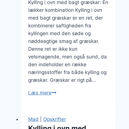
Kylling i ovn med bagt græskar: En
lækker kombination Kylling i ovn
med bagt græskar er en ret, der
kombinerer saftigheden fra
kyllingen med den søde og
nøddeagtige smag af græskar.
Denne ret er ikke kun
velsmagende, men også sund, da
den indeholder en række
næringsstoffer fra både kylling og
græskar. Græskar er rigt på…
Kylling
Læs mere
i
ovn
med
Mad
|
Opskrifter
bagt
Kylling i ovn med