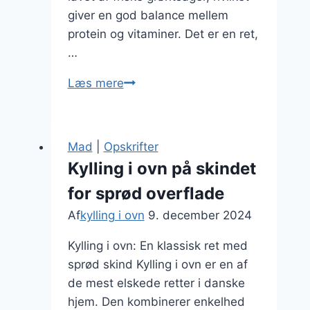
giver en god balance mellem
protein og vitaminer. Det er en ret,
…
Kylling
Læs mere
i
ovn
med
Mad
|
Opskrifter
grøntsagsmos
Kylling i ovn på skindet
til
for sprød overflade
en
sund
Af
kylling i ovn
9. december 2024
middag
Kylling i ovn: En klassisk ret med
sprød skind Kylling i ovn er en af
de mest elskede retter i danske
hjem. Den kombinerer enkelhed