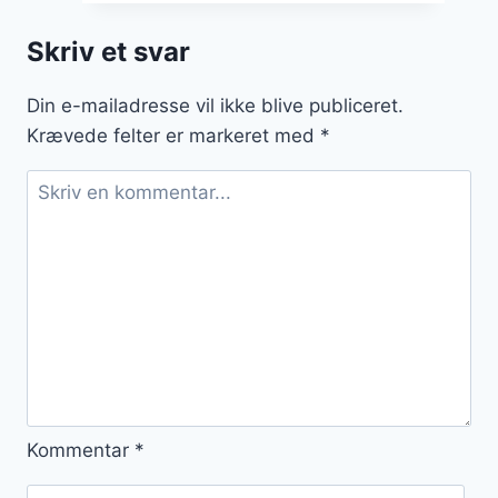
ovn
med
Skriv et svar
bacon
og
Din e-mailadresse vil ikke blive publiceret.
grønt
Krævede felter er markeret med
*
Kommentar
*