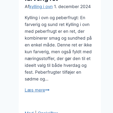
Af
kylling i ovn
1. december 2024
Kylling i ovn og peberfrugt: En
farverig og sund ret Kylling i ovn
med peberfrugt er en ret, der
kombinerer smag og sundhed på
en enkel måde. Denne ret er ikke
kun farverig, men også fyldt med
næringsstoffer, der gør den til et
ideelt valg til både hverdag og
fest. Peberfrugter tilføjer en
sødme og…
Kylling
Læs mere
i
oven
og