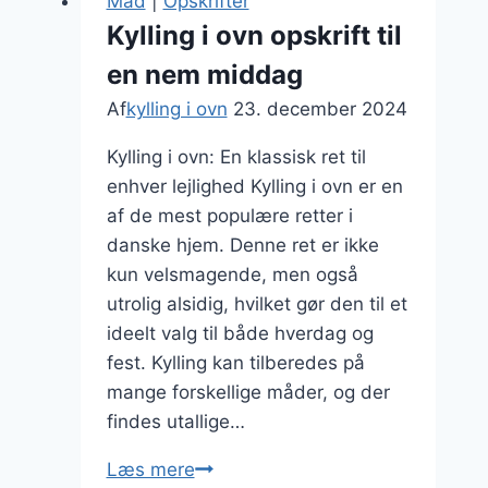
Mad
|
Opskrifter
peberfrugt
Kylling i ovn opskrift til
som
en nem middag
farverig
ret
Af
kylling i ovn
23. december 2024
Kylling i ovn: En klassisk ret til
enhver lejlighed Kylling i ovn er en
af de mest populære retter i
danske hjem. Denne ret er ikke
kun velsmagende, men også
utrolig alsidig, hvilket gør den til et
ideelt valg til både hverdag og
fest. Kylling kan tilberedes på
mange forskellige måder, og der
findes utallige…
Kylling
Læs mere