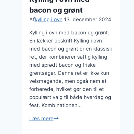
græskar
bacon og grønt
Af
kylling i ovn
13. december 2024
Kylling i ovn med bacon og grønt:
En lækker opskrift Kylling i ovn
med bacon og grønt er en klassisk
ret, der kombinerer saftig kylling
med sprødt bacon og friske
grøntsager. Denne ret er ikke kun
velsmagende, men også nem at
forberede, hvilket gør den til et
populært valg til både hverdag og
fest. Kombinationen…
Kylling
Læs mere
i