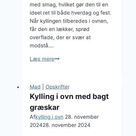
med smag, hvilket gør den til en
ideel ret til både hverdag og fest.
Når kyllingen tilberedes i ovnen,
får den en lækker, sprød
overflade, der er svær at
modstå….
Kylling
Læs mere
i
ovn
på
Mad
|
Opskrifter
skindet
Kylling i ovn med bagt
for
græskar
sprød
overflade
Af
kylling i ovn
28. november
2024
28. november 2024