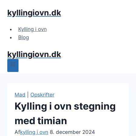
Fortsæt
kyllingiovn.dk
til
indhold
Kylling i ovn
Blog
kyllingiovn.dk
Mad
|
Opskrifter
Kylling i ovn stegning
med timian
Af
kylling i ovn
8. december 2024