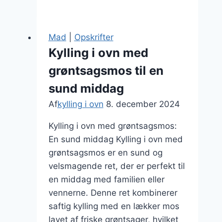
i
ovn
opskrift
Mad
|
Opskrifter
til
Kylling i ovn med
en
grøntsagsmos til en
nem
middag
sund middag
Af
kylling i ovn
8. december 2024
Kylling i ovn med grøntsagsmos:
En sund middag Kylling i ovn med
grøntsagsmos er en sund og
velsmagende ret, der er perfekt til
en middag med familien eller
vennerne. Denne ret kombinerer
saftig kylling med en lækker mos
lavet af friske grøntsager, hvilket