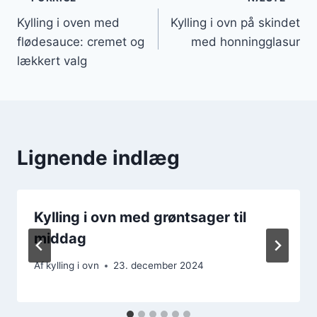
Indlægsnavigation
Kylling i oven med
Kylling i ovn på skindet
flødesauce: cremet og
med honningglasur
lækkert valg
Lignende indlæg
Kylling i ovn med grøntsager til
middag
Af
kylling i ovn
23. december 2024