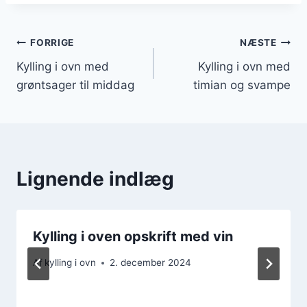
Indlægsnavigation
FORRIGE
NÆSTE
Kylling i ovn med
Kylling i ovn med
grøntsager til middag
timian og svampe
Lignende indlæg
Kylling i oven opskrift med vin
Af
kylling i ovn
2. december 2024