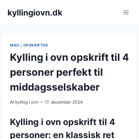
Fortsæt
kyllingiovn.dk
til
indhold
MAD
|
OPSKRIFTER
Kylling i ovn opskrift til 4
personer perfekt til
middagsselskaber
Af
kylling i ovn
17. december 2024
Kylling i ovn opskrift til 4
personer: en klassisk ret