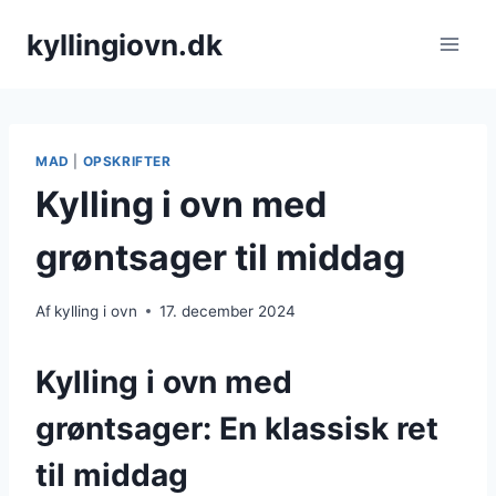
Fortsæt
kyllingiovn.dk
til
indhold
MAD
|
OPSKRIFTER
Kylling i ovn med
grøntsager til middag
Af
kylling i ovn
17. december 2024
Kylling i ovn med
grøntsager: En klassisk ret
til middag