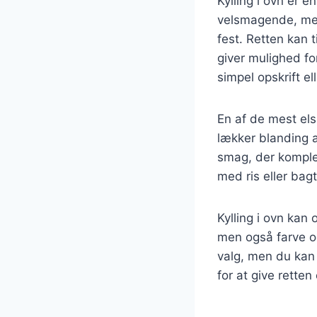
Kylling i ovn er 
velsmagende, men o
fest. Retten kan 
giver mulighed fo
simpel opskrift el
En af de mest els
lækker blanding a
smag, der komplem
med ris eller bag
Kylling i ovn kan 
men også farve og
valg, men du kan
for at give retten