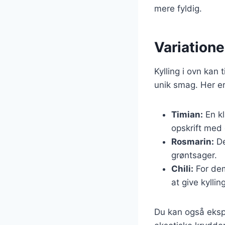
mere fyldig.
Variatione
Kylling i ovn kan 
unik smag. Her e
Timian:
En kl
opskrift med 
Rosmarin:
De
grøntsager.
Chili:
For dem,
at give kyllin
Du kan også eksp