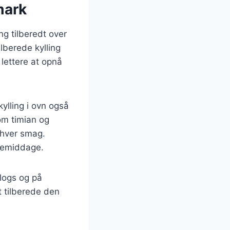
mark
ng tilberedt over
ilberede kylling
lettere at opnå
kylling i ovn også
om timian og
nhver smag.
liemiddage.
blogs og på
t tilberede den