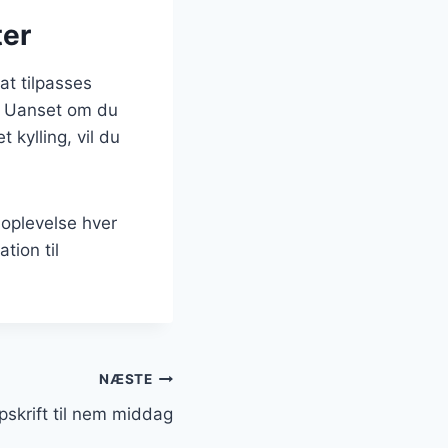
ter
 at tilpasses
m. Uanset om du
 kylling, vil du
oplevelse hver
tion til
NÆSTE
opskrift til nem middag