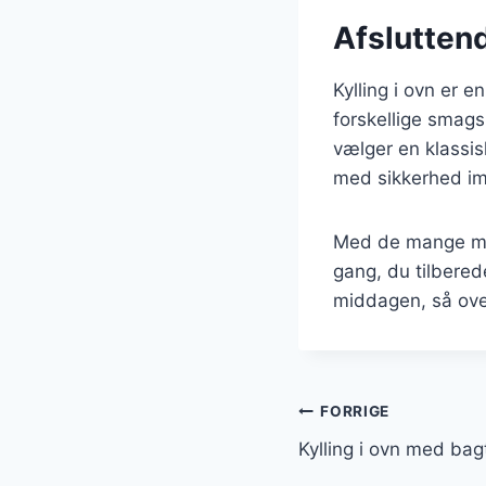
Afsluttend
Kylling i ovn er e
forskellige smag
vælger en klassis
med sikkerhed im
Med de mange mul
gang, du tilberede
middagen, så overv
Indlægsnavi
FORRIGE
Kylling i ovn med bagt