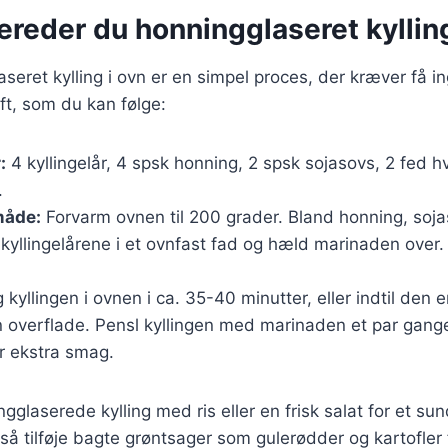
ereder du honningglaseret kylling
aseret kylling i ovn er en simpel proces, der kræver få i
ft, som du kan følge:
:
4 kyllingelår, 4 spsk honning, 2 spsk sojasovs, 2 fed hv
.
åde:
Forvarm ovnen til 200 grader. Bland honning, soja
kyllingelårene i et ovnfast fad og hæld marinaden over.
kyllingen i ovnen i ca. 35-40 minutter, eller indtil den
n overflade. Pensl kyllingen med marinaden et par gang
r ekstra smag.
gglaserede kylling med ris eller en frisk salat for et su
så tilføje bagte grøntsager som gulerødder og kartofler 