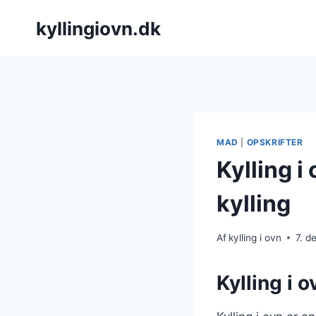
Fortsæt
kyllingiovn.dk
til
indhold
MAD
|
OPSKRIFTER
Kylling i
kylling
Af
kylling i ovn
7. 
Kylling i o