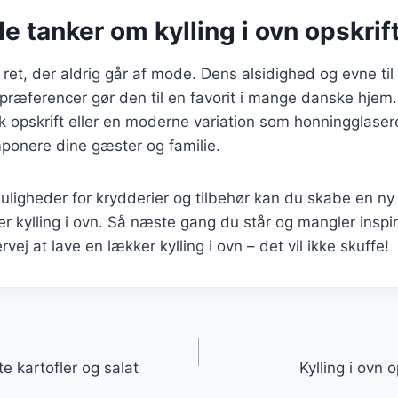
e tanker om kylling i ovn opskrif
n ret, der aldrig går af mode. Dens alsidighed og evne til
spræferencer gør den til en favorit i mange danske hje
k opskrift eller en moderne variation som honningglaseret
ponere dine gæster og familie.
igheder for krydderier og tilbehør kan du skabe en ny 
r kylling i ovn. Så næste gang du står og mangler inspira
ej at lave en lækker kylling i ovn – det vil ikke skuffe!
gation
e kartofler og salat
Kylling i ovn 