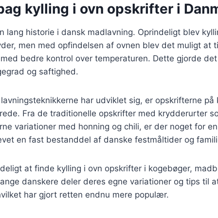
bag kylling i ovn opskrifter i Dan
en lang historie i dansk madlavning. Oprindeligt blev kylli
gryder, men med opfindelsen af ovnen blev det muligt at t
 med bedre kontrol over temperaturen. Dette gjorde det 
gegrad og saftighed.
lavningsteknikkerne har udviklet sig, er opskrifterne på 
rede. Fra de traditionelle opskrifter med krydderurter s
rne variationer med honning og chili, er der noget for e
blevet en fast bestanddel af danske festmåltider og fami
deligt at finde kylling i ovn opskrifter i kogebøger, mad
ange danskere deler deres egne variationer og tips til a
 hvilket har gjort retten endnu mere populær.