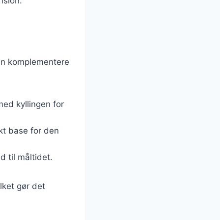
nsion.
 kan komplementere
ed kyllingen for
ekt base for den
 til måltidet.
lket gør det