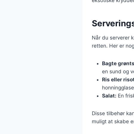
eksotiske krydder
Serveringsf
Når du serverer k
retten. Her er nog
Bagte grønt
en sund og 
Ris eller riso
honningglaser
Salat:
En fris
Disse tilbehør ka
muligt at skabe 