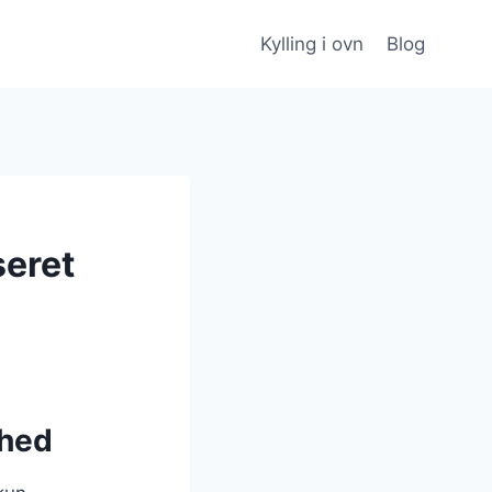
Kylling i ovn
Blog
seret
ghed