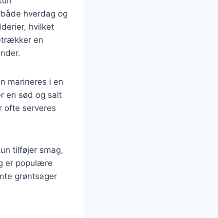
 kun
il både hverdag og
erier, hvilket
etrækker en
inder.
en marineres i en
r en sød og salt
r ofte serveres
un tilføjer smag,
øg er populære
mte grøntsager