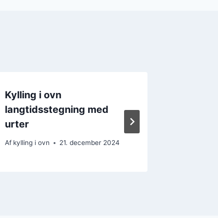
Kylling i ovn
Kylling
langtidsstegning med
kartoff
urter
sommer
Af
kylling i ovn
21. december 2024
Af
kylling i