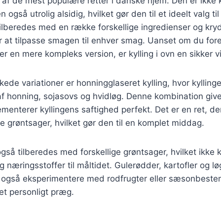
en af de mest populære retter i danske hjem. Den er ikke
gså utrolig alsidig, hvilket gør den til et ideelt valg t
tilberedes med en række forskellige ingredienser og krydd
r at tilpasse smagen til enhver smag. Uanset om du for
ler en mere kompleks version, er kylling i ovn en sikker v
kede variationer er honningglaseret kylling, hvor kylling
f honning, sojasovs og hvidløg. Denne kombination give
enterer kyllingens saftighed perfekt. Det er en ret, de
te grøntsager, hvilket gør den til en komplet middag.
også tilberedes med forskellige grøntsager, hvilket ikke k
 næringsstoffer til måltidet. Gulerødder, kartofler og l
 også eksperimentere med rodfrugter eller sæsonbeste
 et personligt præg.