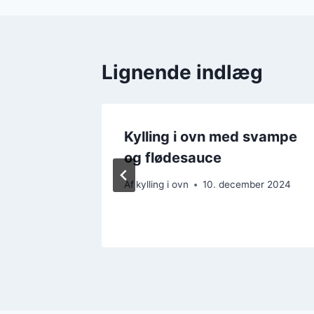
Lignende indlæg
agte
Kylling i ovn med svampe
t side
og flødesauce
Af
kylling i ovn
10. december 2024
r 2024