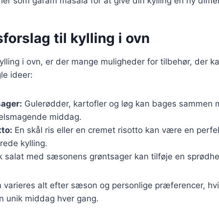
ier som garam masala for at give din kylling en ny dime
orslag til kylling i ovn
ylling i ovn, er der mange muligheder for tilbehør, der
le ideer:
sager:
Gulerødder, kartofler og løg kan bages sammen m
velsmagende middag.
tto:
En skål ris eller en cremet risotto kan være en perf
ede kylling.
k salat med sæsonens grøntsager kan tilføje en sprødhed
n varieres alt efter sæson og personlige præferencer, hvi
en unik middag hver gang.