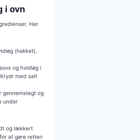
 i ovn
ngredienser. Her
idløg (hakket),
sovs og hvidløg i
 Krydr med salt
 er gennemstegt og
e under
ndt og lækkert
for at gøre retten