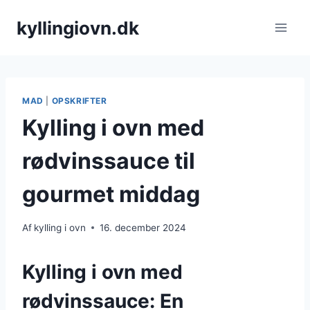
Fortsæt
kyllingiovn.dk
til
indhold
MAD
|
OPSKRIFTER
Kylling i ovn med
rødvinssauce til
gourmet middag
Af
kylling i ovn
16. december 2024
Kylling i ovn med
rødvinssauce: En