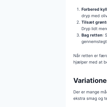
Forbered kyl
dryp med oliv
Tilsæt grøn
Dryp lidt mer
Bag retten
: 
gennemstegt 
Når retten er fær
hjælper med at be
Variationer
Der er mange måder
ekstra smag og te