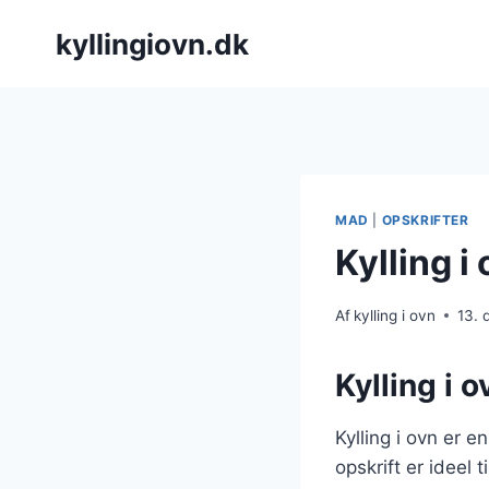
Fortsæt
kyllingiovn.dk
til
indhold
MAD
|
OPSKRIFTER
Kylling i
Af
kylling i ovn
13.
Kylling i o
Kylling i ovn er 
opskrift er ideel