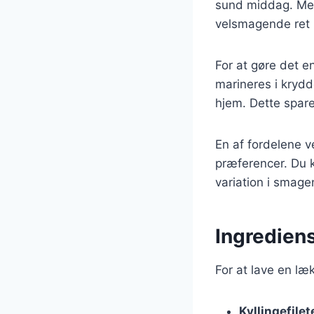
sund middag. Med 
velsmagende ret på
For at gøre det e
marineres i krydd
hjem. Dette spare
En af fordelene ve
præferencer. Du k
variation i smagen
Ingrediense
For at lave en læk
Kyllingefilet