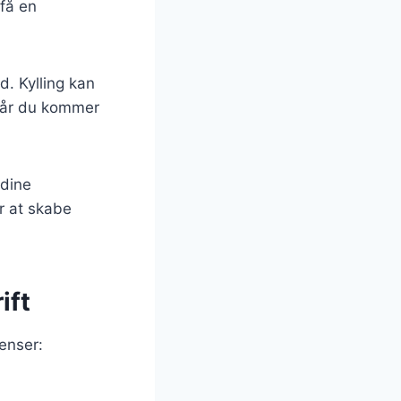
få en
d. Kylling kan
 når du kommer
 dine
or at skabe
ift
ienser: