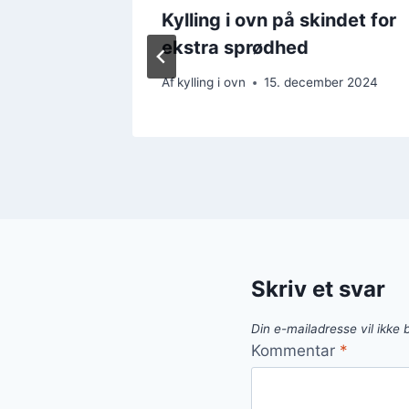
tegte
Kylling i ovn på skindet for
e
ekstra sprødhed
er 2024
Af
kylling i ovn
15. december 2024
Skriv et svar
Din e-mailadresse vil ikke b
Kommentar
*