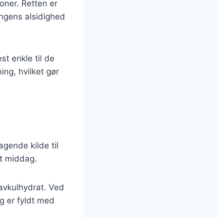
ioner. Retten er
ingens alsidighed
est enkle til de
ng, hvilket gør
agende kilde til
et middag.
lavkulhydrat. Ved
g er fyldt med