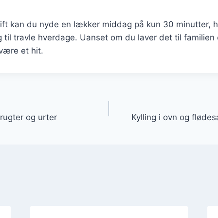
t kan du nyde en lækker middag på kun 30 minutter, hvi
 til travle hverdage. Uanset om du laver det til familien ell
 være et hit.
gation
rugter og urter
Kylling i ovn og fløde