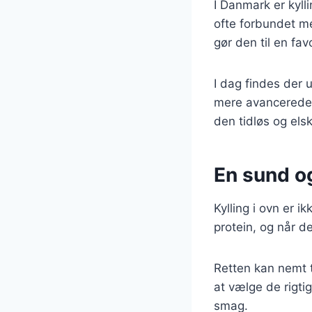
I Danmark er kyll
ofte forbundet me
gør den til en fa
I dag findes der u
mere avancerede. 
den tidløs og elsk
En sund og
Kylling i ovn er i
protein, og når d
Retten kan nemt t
at vælge de rigti
smag.