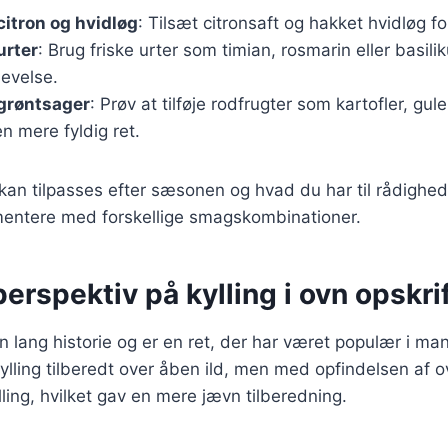
citron og hvidløg
: Tilsæt citronsaft og hakket hvidløg fo
urter
: Brug friske urter som timian, rosmarin eller basili
levelse.
 grøntsager
: Prøv at tilføje rodfrugter som kartofler, gu
en mere fyldig ret.
 kan tilpasses efter sæsonen og hvad du har til rådighed
entere med forskellige smagskombinationer.
perspektiv på kylling i ovn opskri
en lang historie og er en ret, der har været populær i man
kylling tilberedt over åben ild, men med opfindelsen af 
lling, hvilket gav en mere jævn tilberedning.