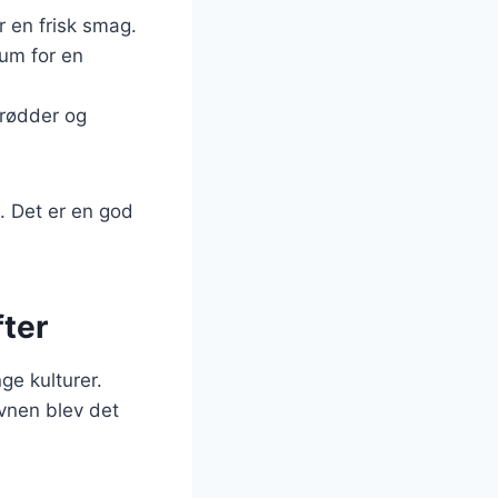
r en frisk smag.
kum for en
lerødder og
. Det er en god
fter
ge kulturer.
ovnen blev det