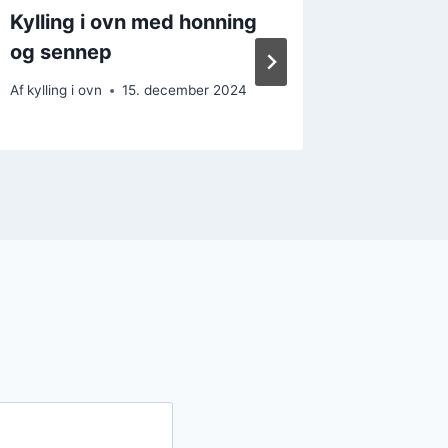
Kylling i ovn med honning
Kylling
og sennep
og hurt
Af
kylling i ovn
15. december 2024
Af
kylling i