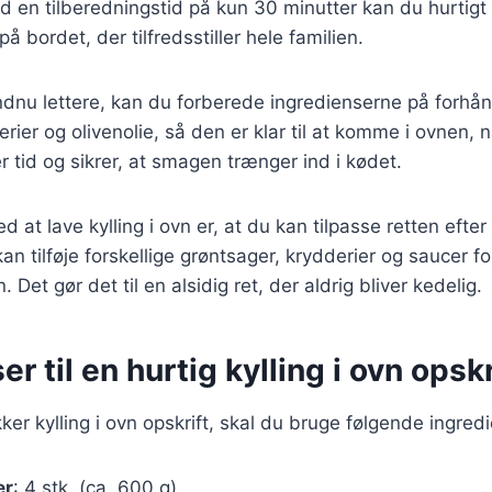
en tilberedningstid på kun 30 minutter kan du hurtigt 
 bordet, der tilfredsstiller hele familien.
ndnu lettere, kan du forberede ingredienserne på forhån
erier og olivenolie, så den er klar til at komme i ovnen,
r tid og sikrer, at smagen trænger ind i kødet.
d at lave kylling i ovn er, at du kan tilpasse retten efter
an tilføje forskellige grøntsager, krydderier og saucer f
. Det gør det til en alsidig ret, der aldrig bliver kedelig.
r til en hurtig kylling i ovn opskr
ker kylling i ovn opskrift, skal du bruge følgende ingred
er
: 4 stk. (ca. 600 g)