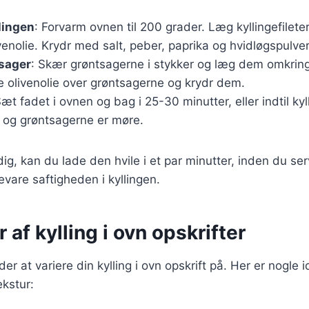
lingen
: Forvarm ovnen til 200 grader. Læg kyllingefileter
enolie. Krydr med salt, peber, paprika og hvidløgspulver
tsager
: Skær grøntsagerne i stykker og læg dem omkring 
e olivenolie over grøntsagerne og krydr dem.
Sæt fadet i ovnen og bag i 25-30 minutter, eller indtil kyl
og grøntsagerne er møre.
dig, kan du lade den hvile i et par minutter, inden du se
vare saftigheden i kyllingen.
 af kylling i ovn opskrifter
 at variere din kylling i ovn opskrift på. Her er nogle idee
kstur: