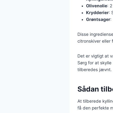
Olivenolie
: 2
Krydderier
: 
Grøntsager
:
Disse ingrediense
citronskiver eller
Det er vigtigt at 
Sørg for at skyll
tilberedes jævnt.
Sådan tilb
At tilberede kylli
få den perfekte 