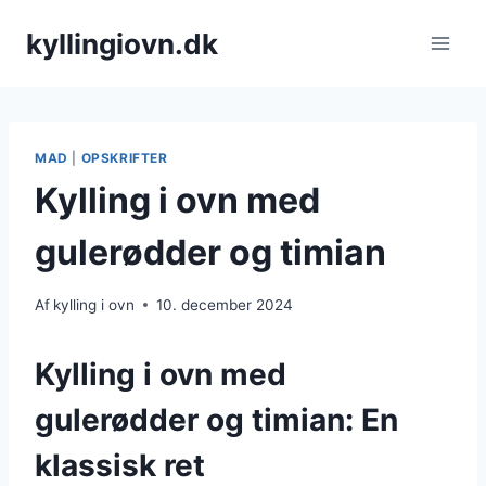
Fortsæt
kyllingiovn.dk
til
indhold
MAD
|
OPSKRIFTER
Kylling i ovn med
gulerødder og timian
Af
kylling i ovn
10. december 2024
Kylling i ovn med
gulerødder og timian: En
klassisk ret