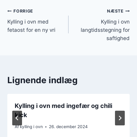
Indlægsnavigation
FORRIGE
NÆSTE
Kylling i ovn med
Kylling i ovn
fetaost for en ny vri
langtidsstegning for
saftighed
Lignende indlæg
Kylling i ovn med ingefær og chili
kick
Af
kylling i ovn
26. december 2024