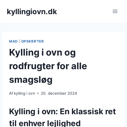
Fortsæt
kyllingiovn.dk
til
indhold
MAD
|
OPSKRIFTER
Kylling i ovn og
rodfrugter for alle
smagsløg
Af
kylling i ovn
20. december 2024
Kylling i ovn: En klassisk ret
til enhver lejlighed