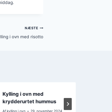
middag.
NÆSTE
lling i ovn med risotto
Kylling i ovn med
Kylling
krydderurtet hummus
og grøn
Af
kylling i ovn
29. november 2024
Af
kylling i