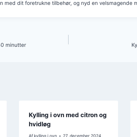
en med dit foretrukne tilbehør, og nyd en velsmagende 
gation
 30 minutter
Ky
Kylling i ovn med citron og
hvidløg
Af
kylling i ovn
27. december 2024