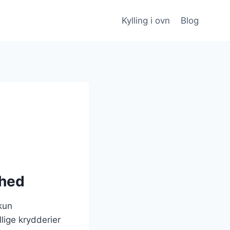
Kylling i ovn
Blog
ghed
 kun
lige krydderier