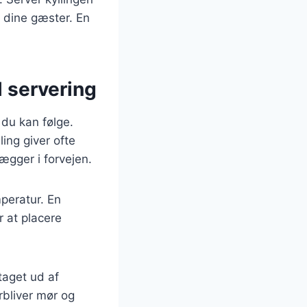
å dine gæster. En
il servering
, du kan følge.
ling giver ofte
ægger i forvejen.
mperatur. En
r at placere
 taget ud af
rbliver mør og