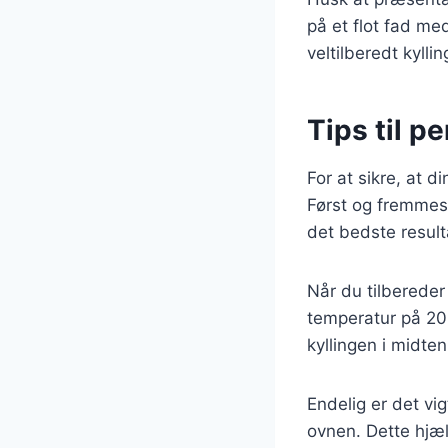
på et flot fad me
veltilberedt kyll
Tips til pe
For at sikre, at d
Først og fremmest 
det bedste result
Når du tilbereder 
temperatur på 200 
kyllingen i midte
Endelig er det vig
ovnen. Dette hjæl