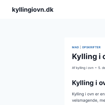
Fortsæt
kyllingiovn.dk
til
indhold
MAD
|
OPSKRIFTER
Kylling i
Af
kylling i ovn
5. 
Kylling i o
Kylling i ovn er 
velsmagende, men 