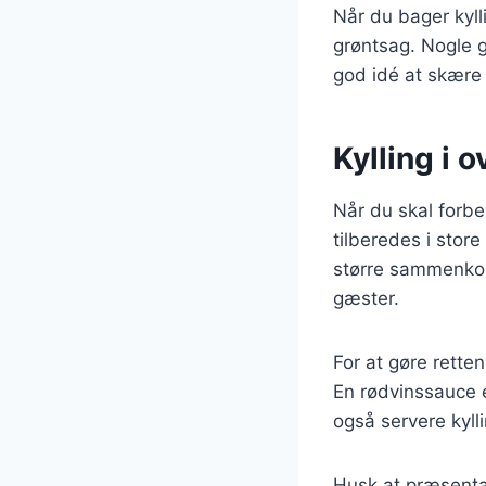
Når du bager kyll
grøntsag. Nogle 
god idé at skære 
Kylling i 
Når du skal forbe
tilberedes i store
større sammenkomst
gæster.
For at gøre retten
En rødvinssauce e
også servere kyll
Husk at præsentati