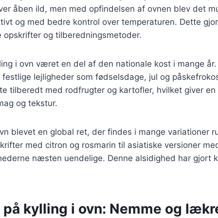
 over åben ild, men med opfindelsen af ovnen blev det mul
ktivt og med bedre kontrol over temperaturen. Dette gjor
ge opskrifter og tilberedningsmetoder.
ling i ovn været en del af den nationale kost i mange år. 
 festlige lejligheder som fødselsdage, jul og påskefrokos
fte tilberedt med rodfrugter og kartofler, hvilket giver en 
mag og tekstur.
 ovn blevet en global ret, der findes i mange variationer 
skrifter med citron og rosmarin til asiatiske versioner m
hederne næsten uendelige. Denne alsidighed har gjort kyl
 på kylling i ovn: Nemme og lækr