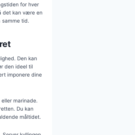
ngstiden for hver
å det kan være en
på samme tid.
ret
lighed. Den kan
r den ideel til
kert imponere dine
e eller marinade.
 retten. Du kan
fuldende måltidet.
. Server kyllingen