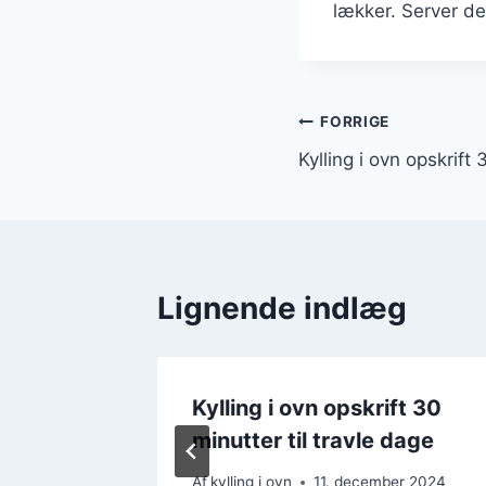
lækker. Server d
Indlægsnavi
FORRIGE
Kylling i ovn opskrift
Lignende indlæg
ft
Kylling i ovn opskrift 30
nsennep
minutter til travle dage
er 2024
Af
kylling i ovn
11. december 2024