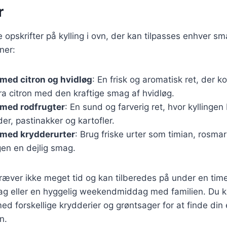
r
e opskrifter på kylling i ovn, der kan tilpasses enhver s
ner:
n med citron og hvidløg
: En frisk og aromatisk ret, der 
ra citron med den kraftige smag af hvidløg.
n med rodfrugter
: En sund og farverig ret, hvor kylling
r, pastinakker og kartofler.
n med krydderurter
: Brug friske urter som timian, rosmari
ngen en dejlig smag.
kræver ikke meget tid og kan tilberedes på under en time
ddag eller en hyggelig weekendmiddag med familien. Du 
d forskellige krydderier og grøntsager for at finde din
n.