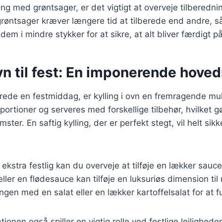
ing med grøntsager, er det vigtigt at overveje tilberedni
grøntsager kræver længere tid at tilberede end andre, s
dem i mindre stykker for at sikre, at alt bliver færdigt 
ovn til fest: En imponerende hoved
rede en festmiddag, er kylling i ovn en fremragende mu
 portioner og serveres med forskellige tilbehør, hvilket gø
er. En saftig kylling, der er perfekt stegt, vil helt sik
 ekstra festlig kan du overveje at tilføje en lækker sauc
ller en flødesauce kan tilføje en luksuriøs dimension til
ingen med en salat eller en lækker kartoffelsalat for at 
onen også spiller en vigtig rolle ved festlige lejligheder