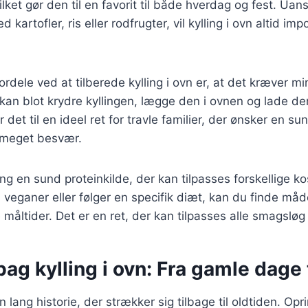
ilket gør den til en favorit til både hverdag og fest. Ua
 kartofler, ris eller rodfrugter, vil kylling i ovn altid im
ordele ved at tilberede kylling i ovn er, at det kræver mi
kan blot krydre kyllingen, lægge den i ovnen og lade den
 det til en ideel ret for travle familier, der ønsker en s
 meget besvær.
ing en sund proteinkilde, der kan tilpasses forskellige 
 veganer eller følger en specifik diæt, kan du finde måd
ne måltider. Det er en ret, der kan tilpasses alle smagslø
bag kylling i ovn: Fra gamle dage 
en lang historie, der strækker sig tilbage til oldtiden. Opr