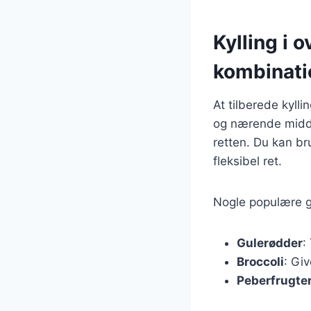
Kylling i
kombinati
At tilberede kyll
og nærende middag
retten. Du kan br
fleksibel ret.
Nogle populære gr
Gulerødder
:
Broccoli
: Gi
Peberfrugte