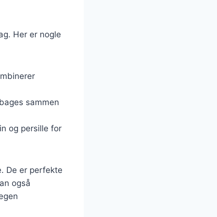
mag. Her er nogle
kombinerer
en bages sammen
n og persille for
. De er perfekte
kan også
 egen