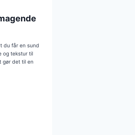
lsmagende
at du får en sund
og tekstur til
gør det til en