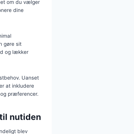
nset om du vælger
ponere dine
nimal
 gøre sit
und og lækker
kostbehov. Uanset
er at inkludere
g og præferencer.
til nutiden
indeligt blev