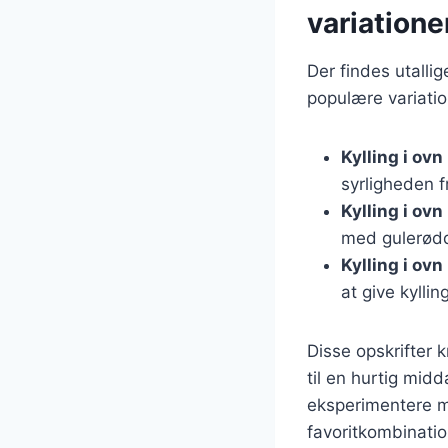
variatione
Der findes utallig
populære variatio
Kylling i ov
syrligheden f
Kylling i ov
med gulerødde
Kylling i ov
at give kylli
Disse opskrifter 
til en hurtig mi
eksperimentere me
favoritkombinatio