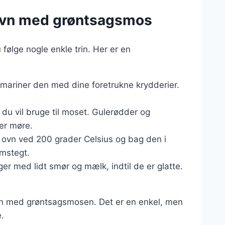
i ovn med grøntsagsmos
 følge nogle enkle trin. Her er en
g mariner den med dine foretrukne krydderier.
 du vil bruge til moset. Gulerødder og
 er møre.
et ovn ved 200 grader Celsius og bag den i
emstegt.
er med lidt smør og mælk, indtil de er glatte.
men med grøntsagsmosen. Det er en enkel, men
.