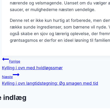
nærende og velsmagende. Uanset om du vælger at til
saucer, er mulighederne næsten uendelige.
Denne ret er ikke kun hurtig at forberede, men den
række sunde ingredienser, som børnene vil nyde. 
også skabe en sjov og lærerig oplevelse, der frem
grøntsagsmos er derfor en ideel løsning til famili
Indlægsnavigation
Forrige
Kylling i ovn med hvidløgssmør
Næste
Kylling i ovn langtidstegning: Øg smagen med tid
e indlæg