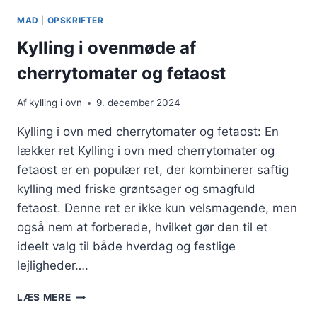
OG
MAD
|
OPSKRIFTER
PARMESAN
Kylling i ovenmøde af
cherrytomater og fetaost
Af
kylling i ovn
9. december 2024
Kylling i ovn med cherrytomater og fetaost: En
lækker ret Kylling i ovn med cherrytomater og
fetaost er en populær ret, der kombinerer saftig
kylling med friske grøntsager og smagfuld
fetaost. Denne ret er ikke kun velsmagende, men
også nem at forberede, hvilket gør den til et
ideelt valg til både hverdag og festlige
lejligheder….
KYLLING
LÆS MERE
I