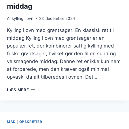
middag
Af
kylling i ovn
27. december 2024
Kylling i ovn med grøntsager: En klassisk ret til
middag Kylling i ovn med grøntsager er en
populær ret, der kombinerer saftig kylling med
friske grøntsager, hvilket gør den til en sund og
velsmagende middag. Denne ret er ikke kun nem
at forberede, men den kræver også minimal
opvask, da alt tilberedes i ovnen. Det…
KYLLING
LÆS MERE
I
OVN
MED
GRØNTSAGER
TIL
MAD
|
OPSKRIFTER
MIDDAG