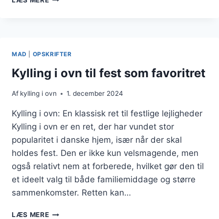
OPSKRIFT
PÅ
KYLLING
I
OVN
MAD
|
OPSKRIFTER
MED
GRØNTSAGER
Kylling i ovn til fest som favoritret
Af
kylling i ovn
1. december 2024
Kylling i ovn: En klassisk ret til festlige lejligheder
Kylling i ovn er en ret, der har vundet stor
popularitet i danske hjem, især når der skal
holdes fest. Den er ikke kun velsmagende, men
også relativt nem at forberede, hvilket gør den til
et ideelt valg til både familiemiddage og større
sammenkomster. Retten kan…
KYLLING
LÆS MERE