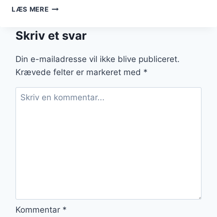
KYLLING
LÆS MERE
I
OVN
Skriv et svar
OG
RODFRUGTER
SOM
Din e-mailadresse vil ikke blive publiceret.
TILBEHØR
Krævede felter er markeret med
*
Kommentar
*