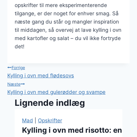
opskrifter til mere eksperimenterende
tilgange, er der noget for enhver smag. Så
næste gang du står og mangler inspiration
til middagen, så overvej at lave kylling i ovn
med kartofler og salat – du vil ikke fortryde
det!
Indlægsnavigation
Forrige
Kylling i ovn med flødesovs
Næste
Kylling i ovn med gulerødder og svampe
Lignende indlæg
Mad
|
Opskrifter
Kylling i ovn med risotto: en 