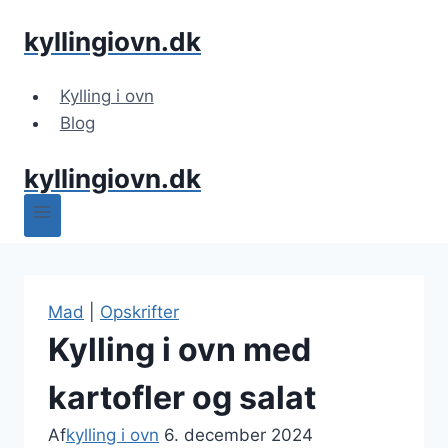
Fortsæt
kyllingiovn.dk
til
indhold
Kylling i ovn
Blog
kyllingiovn.dk
Mad
|
Opskrifter
Kylling i ovn med
kartofler og salat
Af
kylling i ovn
6. december 2024