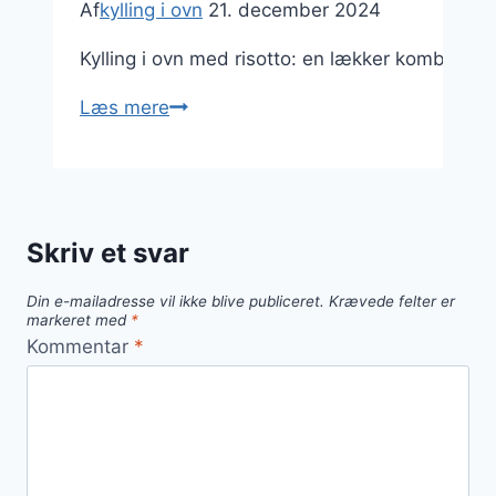
Af
kylling i ovn
21. december 2024
Kylling i ovn med risotto: en lækker kombinatio
Kylling
Læs mere
i
ovn
med
risotto:
Skriv et svar
en
gourmetoplevelse
Din e-mailadresse vil ikke blive publiceret.
Krævede felter er
hjemme
markeret med
*
Kommentar
*