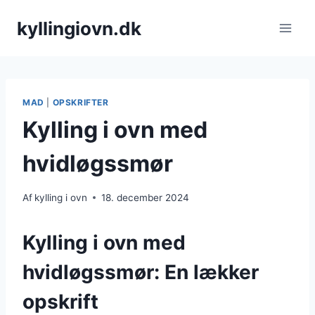
Fortsæt
kyllingiovn.dk
til
indhold
MAD
|
OPSKRIFTER
Kylling i ovn med
hvidløgssmør
Af
kylling i ovn
18. december 2024
Kylling i ovn med
hvidløgssmør: En lækker
opskrift