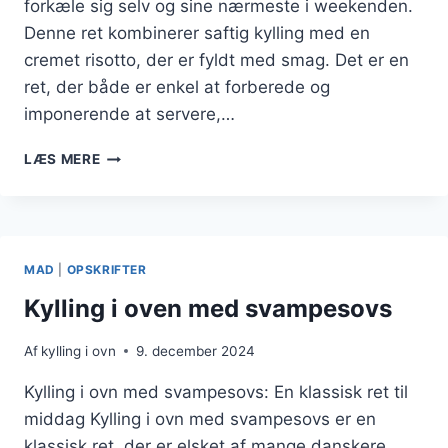
forkæle sig selv og sine nærmeste i weekenden.
Denne ret kombinerer saftig kylling med en
cremet risotto, der er fyldt med smag. Det er en
ret, der både er enkel at forberede og
imponerende at servere,…
KYLLING
LÆS MERE
I
OVN
MED
RISOTTO
SOM
MAD
|
OPSKRIFTER
WEEKENDFORKÆLELSE
Kylling i oven med svampesovs
Af
kylling i ovn
9. december 2024
Kylling i ovn med svampesovs: En klassisk ret til
middag Kylling i ovn med svampesovs er en
klassisk ret, der er elsket af mange danskere.