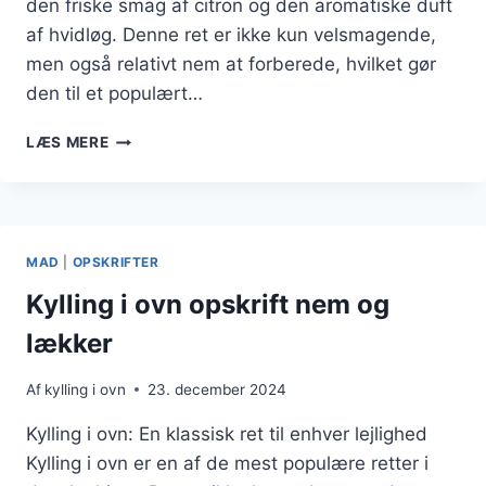
den friske smag af citron og den aromatiske duft
af hvidløg. Denne ret er ikke kun velsmagende,
men også relativt nem at forberede, hvilket gør
den til et populært…
KYLLING
LÆS MERE
I
OVN
MED
CITRON
OG
MAD
|
OPSKRIFTER
HVIDLØG
FOR
Kylling i ovn opskrift nem og
SMAGFULD
lækker
RET
Af
kylling i ovn
23. december 2024
Kylling i ovn: En klassisk ret til enhver lejlighed
Kylling i ovn er en af de mest populære retter i