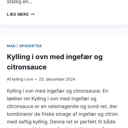
stadig en…
KYLLING
LÆS MERE
I
OVN
OPSKRIFT
30
MINUTTER
MAD
|
OPSKRIFTER
FOR
TRAVLE
Kylling i ovn med ingefær og
DAGE
citronsauce
Af
kylling i ovn
23. december 2024
Kylling i ovn med ingefær og citronsauce: En
lækker ret Kylling i ovn med ingefær og
citronsauce er en velsmagende og sund ret, der
kombinerer de friske smage af ingefær og citron
med saftig kylling. Denne ret er perfekt til både