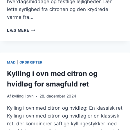
hverdagsmiddage og festlige lejligheder. Den
lette syrlighed fra citronen og den krydrede
varme fra…
KYLLING
LÆS MERE
I
OVN
MED
INGEFÆR
OG
MAD
|
OPSKRIFTER
CITRONSAUCE
Kylling i ovn med citron og
hvidløg for smagfuld ret
Af
kylling i ovn
28. december 2024
Kylling i ovn med citron og hvidløg: En klassisk ret
Kylling i ovn med citron og hvidløg er en klassisk
ret, der kombinerer saftige kyllingestykker med