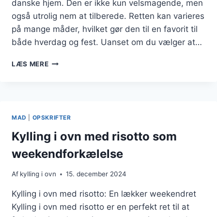
danske hjem. Den er ikke kun velsmagende, men
også utrolig nem at tilberede. Retten kan varieres
på mange måder, hvilket gør den til en favorit til
både hverdag og fest. Uanset om du vælger at…
KYLLING
LÆS MERE
I
OVN
OPSKRIFT
NEM
OG
MAD
|
OPSKRIFTER
LÆKKER
Kylling i ovn med risotto som
weekendforkælelse
Af
kylling i ovn
15. december 2024
Kylling i ovn med risotto: En lækker weekendret
Kylling i ovn med risotto er en perfekt ret til at