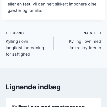
eller en fest, vil den helt sikkert imponere dine
gæster og familie.
Indlægsnavigation
FORRIGE
NÆSTE
Kylling i ovn
Kylling i ovn med
langtidstilberedning
lækre krydderier
for saftighed
Lignende indlæg
Kylling i ovn med grøntsager og