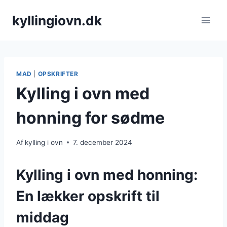
Fortsæt
kyllingiovn.dk
til
indhold
MAD
|
OPSKRIFTER
Kylling i ovn med
honning for sødme
Af
kylling i ovn
7. december 2024
Kylling i ovn med honning:
En lækker opskrift til
middag