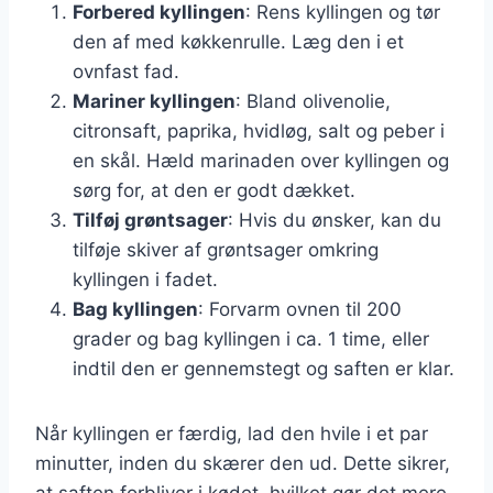
Forbered kyllingen
: Rens kyllingen og tør
den af med køkkenrulle. Læg den i et
ovnfast fad.
Mariner kyllingen
: Bland olivenolie,
citronsaft, paprika, hvidløg, salt og peber i
en skål. Hæld marinaden over kyllingen og
sørg for, at den er godt dækket.
Tilføj grøntsager
: Hvis du ønsker, kan du
tilføje skiver af grøntsager omkring
kyllingen i fadet.
Bag kyllingen
: Forvarm ovnen til 200
grader og bag kyllingen i ca. 1 time, eller
indtil den er gennemstegt og saften er klar.
Når kyllingen er færdig, lad den hvile i et par
minutter, inden du skærer den ud. Dette sikrer,
at saften forbliver i kødet, hvilket gør det mere