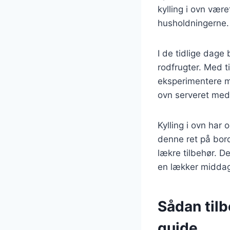
kylling i ovn vær
husholdningerne.
I de tidlige dage
rodfrugter. Med t
eksperimentere me
ovn serveret med al
Kylling i ovn har
denne ret på bord
lækre tilbehør. D
en lækker midda
Sådan tilbe
guide