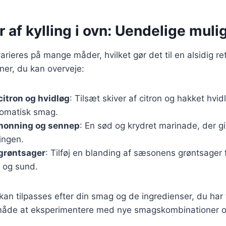
r af kylling i ovn: Uendelige mul
varieres på mange måder, hvilket gør det til en alsidig re
ner, du kan overveje:
citron og hvidløg
: Tilsæt skiver af citron og hakket hvidl
romatisk smag.
 honning og sennep
: En sød og krydret marinade, der g
lingen.
 grøntsager
: Tilføj en blanding af sæsonens grøntsager f
g og sund.
 kan tilpasses efter din smag og de ingredienser, du har 
 måde at eksperimentere med nye smagskombinationer o