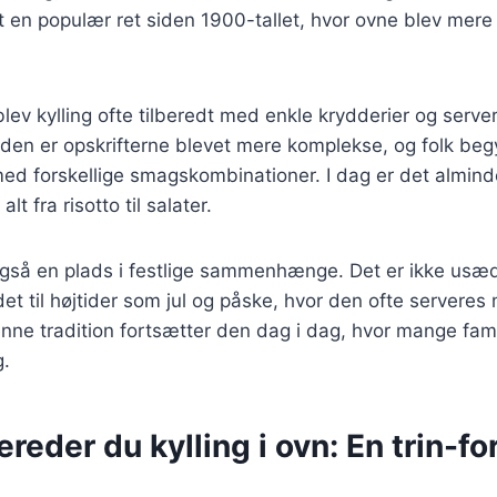
et en populær ret siden 1900-tallet, hvor ovne blev mere 
 blev kylling ofte tilberedt med enkle krydderier og serv
iden er opskrifterne blevet mere komplekse, og folk beg
d forskellige smagskombinationer. I dag er det almindeli
t fra risotto til salater.
 også en plads i festlige sammenhænge. Det er ikke usæd
et til højtider som jul og påske, hvor den ofte servere
enne tradition fortsætter den dag i dag, hvor mange fam
g.
reder du kylling i ovn: En trin-for