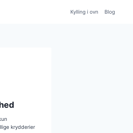
Kylling i ovn
Blog
ghed
 kun
lige krydderier