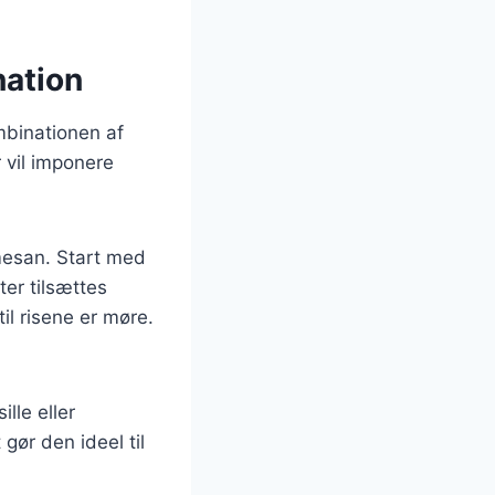
nation
ombinationen af
 vil imponere
armesan. Start med
ter tilsættes
il risene er møre.
lle eller
gør den ideel til