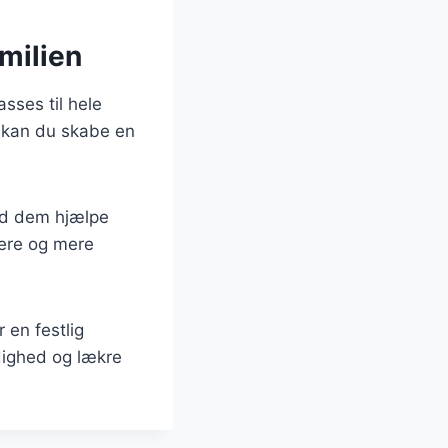
milien
sses til hele
r kan du skabe en
ad dem hjælpe
vere og mere
 en festlig
sidighed og lækre