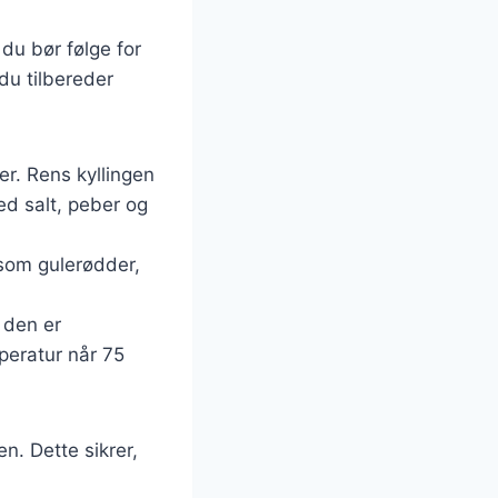
 du bør følge for
du tilbereder
er. Rens kyllingen
ed salt, peber og
r som gulerødder,
l den er
peratur når 75
n. Dette sikrer,