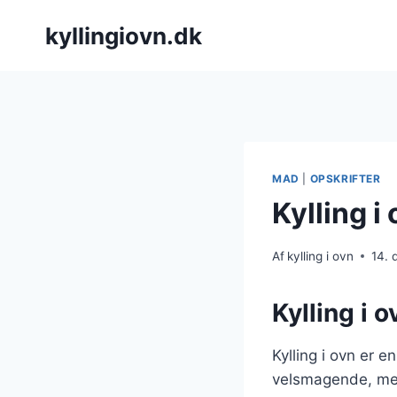
Fortsæt
kyllingiovn.dk
til
indhold
MAD
|
OPSKRIFTER
Kylling i
Af
kylling i ovn
14.
Kylling i o
Kylling i ovn er 
velsmagende, men 