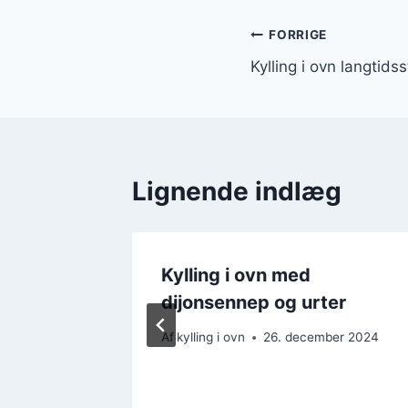
Indlægsnavi
FORRIGE
Kylling i ovn langtid
Lignende indlæg
Kylling i ovn med
dijonsennep og urter
er 2024
Af
kylling i ovn
26. december 2024