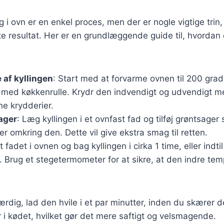
ng i ovn er en enkel proces, men der er nogle vigtige trin,
te resultat. Her er en grundlæggende guide til, hvordan 
 af kyllingen
: Start med at forvarme ovnen til 200 grad
f med køkkenrulle. Krydr den indvendigt og udvendigt m
ne krydderier.
sager
: Læg kyllingen i et ovnfast fad og tilføj grøntsage
ler omkring den. Dette vil give ekstra smag til retten.
t fadet i ovnen og bag kyllingen i cirka 1 time, eller indti
 Brug et stegetermometer for at sikre, at den indre tem
ærdig, lad den hvile i et par minutter, inden du skærer de
er i kødet, hvilket gør det mere saftigt og velsmagende.