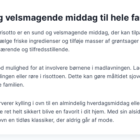
g velsmagende middag til hele fa
 risotto er en sund og velsmagende middag, der kan tilpa
vælge friske ingredienser og tilføje masser af grøntsage
nærende og tilfredsstillende.
od mulighed for at involvere børnene i madlavningen. L
lingen eller røre i risottoen. Dette kan gøre måltidet sjo
e familien.
erer kylling i ovn til en almindelig hverdagsmiddag eller
ne ret helt sikkert blive en favorit i dit hjem. Med sin al
ovn en tidløs klassiker, der aldrig går af mode.