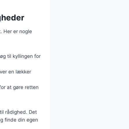
igheder
t. Her er nogle
øg til kyllingen for
iver en lækker
or at gøre retten
til rådighed. Det
g finde din egen