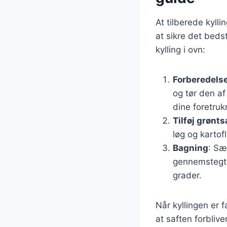
At tilberede kylli
at sikre det beds
kylling i ovn:
Forberedelse
og tør den a
dine foretruk
Tilføj grønt
løg og kartof
Bagning
: Sæ
gennemstegt.
grader.
Når kyllingen er f
at saften forbliv