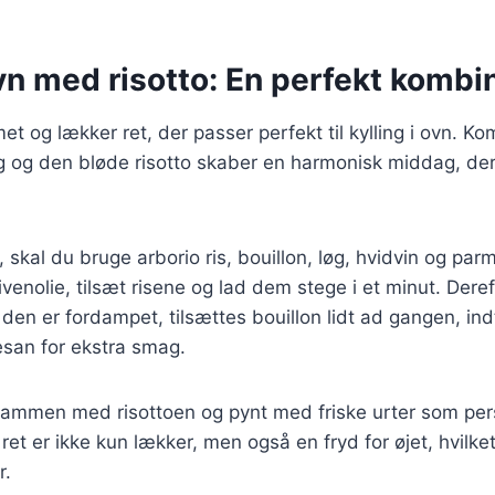
ovn med risotto: En perfekt kombi
et og lækker ret, der passer perfekt til kylling i ovn. K
ng og den bløde risotto skaber en harmonisk middag, der
o, skal du bruge arborio ris, bouillon, løg, hvidvin og p
livenolie, tilsæt risene og lad dem stege i et minut. Deref
den er fordampet, tilsættes bouillon lidt ad gangen, indt
san for ekstra smag.
sammen med risottoen og pynt med friske urter som persi
et er ikke kun lækker, men også en fryd for øjet, hvilket 
r.