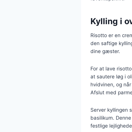
Kylling i 
Risotto er en crem
den saftige kylli
dine gæster.
For at lave risott
at sautere løg i o
hvidvinen, og når 
Afslut med parme
Server kyllingen 
basilikum. Denne r
festlige lejlighede