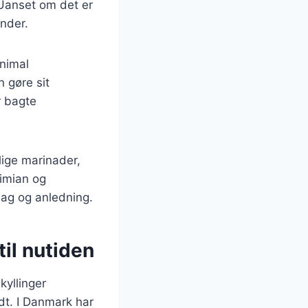
 Uanset om det er
inder.
inimal
 gøre sit
er bagte
lige marinader,
timian og
smag og anledning.
til nutiden
kyllinger
t. I Danmark har