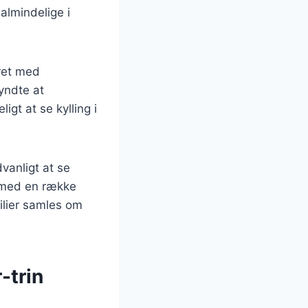
almindelige i
eret med
yndte at
gt at se kylling i
vanligt at se
s med en række
ilier samles om
-trin