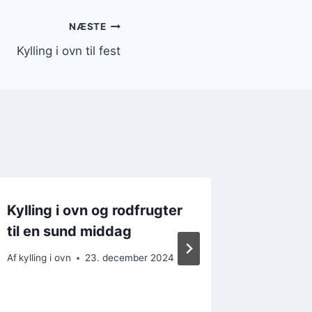
NÆSTE
Kylling i ovn til fest
Kylling i ovn og rodfrugter
Kylling 
til en sund middag
hurtigt
Af
kylling i ovn
23. december 2024
Af
kylling i