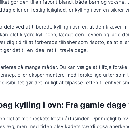
ilket gør den til en favorit blandt både børn og voksne.
dag eller en festlig lejlighed, er kylling i ovn en sikker v
ordele ved at tilberede kylling i ovn er, at den kræver m
kan blot krydre kyllingen, lægge den i ovnen og lade den
er dig tid til at forberede tilbehør som risotto, salat ell
 gør det til en ideel ret til travle dage.
 varieres på mange måder. Du kan vælge at tilføje forskel
ennep, eller eksperimentere med forskellige urter som 
eksibilitet gør det muligt at tilpasse retten til enhver 
bag kylling i ovn: Fra gamle dage 
en del af menneskets kost i årtusinder. Oprindeligt blev 
res æg, men med tiden blev kødets værdi også anerkend