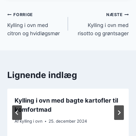
Indlægsnavigation
FORRIGE
NÆSTE
Kylling i ovn med
Kylling i ovn med
citron og hvidløgsmør
risotto og grøntsager
Lignende indlæg
Kylling i ovn med bagte kartofler til
komfortmad
Af
kylling i ovn
25. december 2024