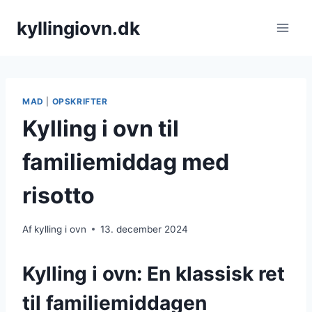
Fortsæt
kyllingiovn.dk
til
indhold
MAD
|
OPSKRIFTER
Kylling i ovn til
familiemiddag med
risotto
Af
kylling i ovn
13. december 2024
Kylling i ovn: En klassisk ret
til familiemiddagen