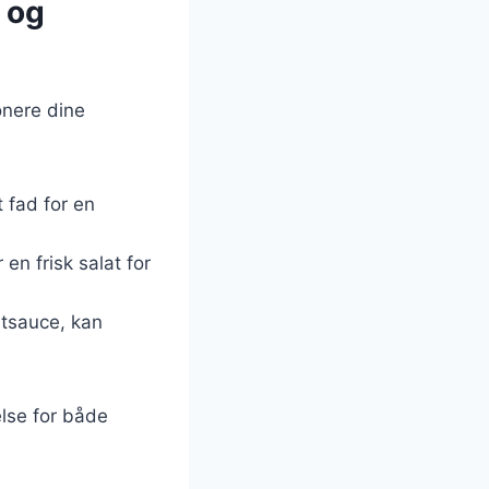
r og
onere dine
t fad for en
 en frisk salat for
atsauce, kan
else for både