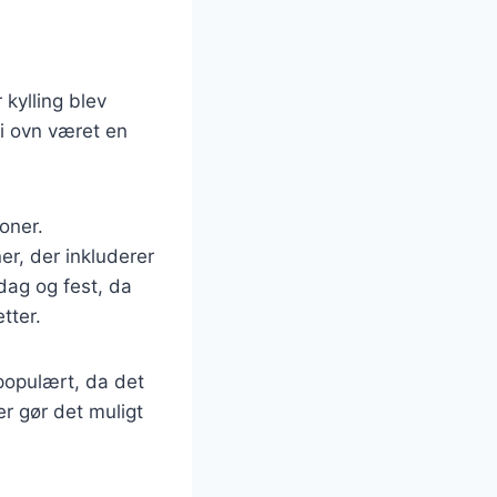
 kylling blev
 i ovn været en
oner.
ner, der inkluderer
rdag og fest, da
tter.
 populært, da det
r gør det muligt