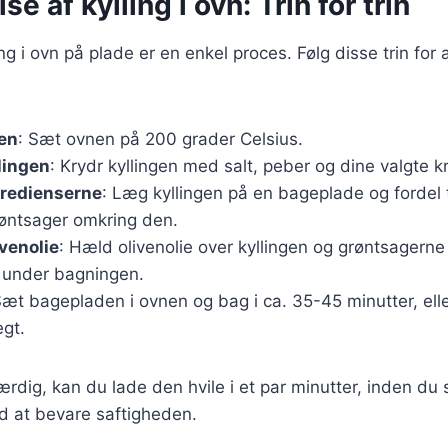
e af kylling i ovn: Trin for trin
ng i ovn på plade er en enkel proces. Følg disse trin for at
en
: Sæt ovnen på 200 grader Celsius.
lingen
: Krydr kyllingen med salt, peber og dine valgte k
gredienserne
: Læg kyllingen på en bageplade og fordel
røntsager omkring den.
venolie
: Hæld olivenolie over kyllingen og grøntsagerne f
e under bagningen.
Sæt bagepladen i ovnen og bag i ca. 35-45 minutter, eller
gt.
færdig, kan du lade den hvile i et par minutter, inden du 
d at bevare saftigheden.