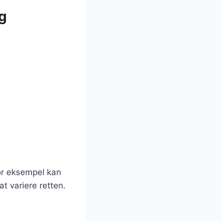
og
or eksempel kan
at variere retten.