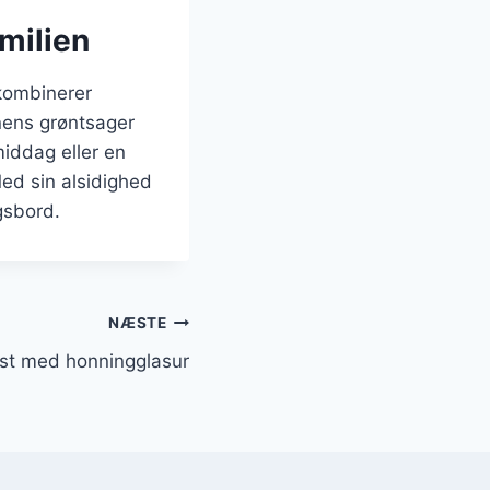
milien
 kombinerer
nens grøntsager
iddag eller en
Med sin alsidighed
gsbord.
NÆSTE
 fest med honningglasur