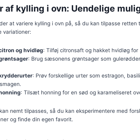
r af kylling i ovn: Uendelige mul
r at variere kylling i ovn på, så du kan tilpasse retten 
 variationer:
citron og hvidløg
: Tilføj citronsaft og hakket hvidløg for
 grøntsager
: Brug sæsonens grøntsager som gulerødder, 
krydderurter
: Prøv forskellige urter som estragon, basili
 smagen.
 honning
: Tilsæt honning for en sød og karameliseret ov
 kan nemt tilpasses, så du kan eksperimentere med forsk
er og finde din egen favorit.