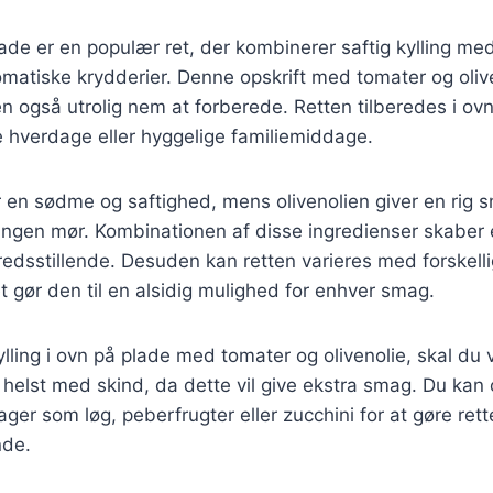
lade er en populær ret, der kombinerer saftig kylling med
matiske krydderier. Denne opskrift med tomater og olive
også utrolig nem at forberede. Retten tilberedes i ovne
vle hverdage eller hyggelige familiemiddage.
r en sødme og saftighed, mens olivenolien giver en rig 
ingen mør. Kombinationen af disse ingredienser skaber e
redsstillende. Desuden kan retten varieres med forskell
et gør den til en alsidig mulighed for enhver smag.
kylling i ovn på plade med tomater og olivenolie, skal d
g, helst med skind, da dette vil give ekstra smag. Du kan 
sager som løg, peberfrugter eller zucchini for at gøre re
nde.