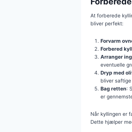
Forberedels
At forberede kylli
bliver perfekt:
Forvarm ovn
Forbered kyl
Arranger in
eventuelle g
Dryp med oli
bliver saftig
Bag retten
: 
er gennemste
Når kyllingen er 
Dette hjælper me