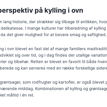
perspektiv på kylling i ovn
en lang historie, der strækker sig tilbage til antikken, hvor
delikatesse. I mange kulturer har tilberedning af kylling
da det giver mulighed for at bevare smag og saftighed.
ing i ovn blevet en fast del af mange familiers madtraditi
dviklet sig over tid, og i dag findes der utallige variatio
rier og tilbehør. Retten er blevet en favorit til både hve
berede og kan serveres med en række forskellige sidere
 grøntsager, som rodfrugter og kartofler, er også blevet
 nærende middag. Kombinationen af kylling og grøntsage
et måltid i én ret.