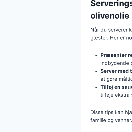
Serverings
olivenolie
Når du serverer k
gæster. Her er no
Præsenter r
indbydende p
Server med t
at gøre målti
Tilføj en sau
tilføje ekstr
Disse tips kan hj
familie og venner