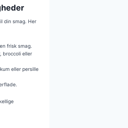
igheder
til din smag. Her
 en frisk smag.
broccoli eller
kum eller persille
erflade.
ellige