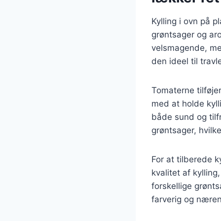
Kylling i ovn på p
grøntsager og aro
velsmagende, men 
den ideel til tra
Tomaterne tilføje
med at holde kyll
både sund og tilf
grøntsager, hvilk
For at tilberede 
kvalitet af kyllin
forskellige grønt
farverig og nære