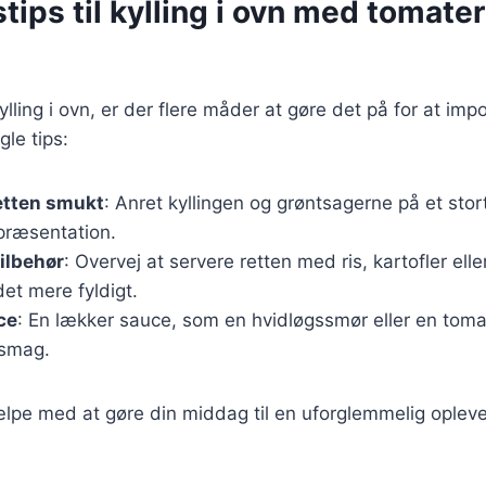
tips til kylling i ovn med tomate
ylling i ovn, er der flere måder at gøre det på for at imp
gle tips:
etten smukt
: Anret kyllingen og grøntsagerne på et stor
ræsentation.
ilbehør
: Overvej at servere retten med ris, kartofler eller
det mere fyldigt.
ce
: En lækker sauce, som en hvidløgssmør eller en tom
a smag.
ælpe med at gøre din middag til en uforglemmelig oplev
.