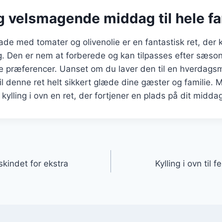
g velsmagende middag til hele fa
plade med tomater og olivenolie er en fantastisk ret, der
 Den er nem at forberede og kan tilpasses efter sæso
e præferencer. Uanset om du laver den til en hverdagsm
 vil denne ret helt sikkert glæde dine gæster og familie. 
kylling i ovn en ret, der fortjener en plads på dit midda
gation
 skindet for ekstra
Kylling i ovn til