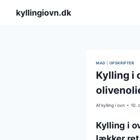
Fortsæt
kyllingiovn.dk
til
indhold
MAD
|
OPSKRIFTER
Kylling i
olivenoli
Af
kylling i ovn
10.
Kylling i 
lækker ret