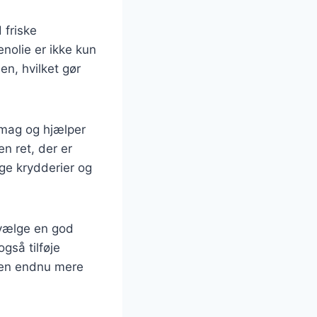
 friske
nolie er ikke kun
n, hvilket gør
smag og hjælper
n ret, der er
ige krydderier og
u vælge en god
også tilføje
tten endnu mere