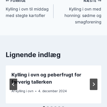
Indlægsnavigation
FORRIGE
NÆSTE
Kylling i ovn til middag
Kylling i ovn med
med stegte kartofler
honning: sødme og
smagforening
Lignende indlæg
Kylling i ovn og peberfrugt for
farverig tallerken
Af
kylling i ovn
4. december 2024