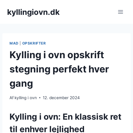
Fortsæt
kyllingiovn.dk
til
indhold
MAD
|
OPSKRIFTER
Kylling i ovn opskrift
stegning perfekt hver
gang
Af
kylling i ovn
12. december 2024
Kylling i ovn: En klassisk ret
til enhver lejlighed