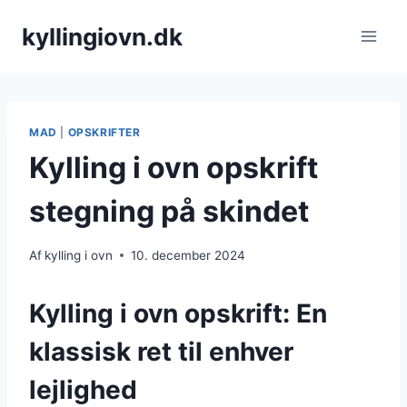
Fortsæt
kyllingiovn.dk
til
indhold
MAD
|
OPSKRIFTER
Kylling i ovn opskrift
stegning på skindet
Af
kylling i ovn
10. december 2024
Kylling i ovn opskrift: En
klassisk ret til enhver
lejlighed