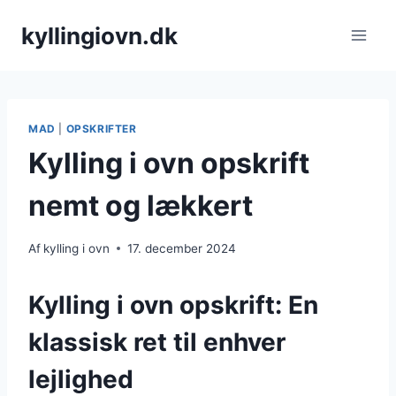
Fortsæt
kyllingiovn.dk
til
indhold
MAD
|
OPSKRIFTER
Kylling i ovn opskrift
nemt og lækkert
Af
kylling i ovn
17. december 2024
Kylling i ovn opskrift: En
klassisk ret til enhver
lejlighed