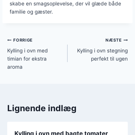
skabe en smagsoplevelse, der vil glæde både
familie og gæster.
Indlægsnavigation
FORRIGE
NÆSTE
Kylling i ovn med
Kylling i ovn stegning
timian for ekstra
perfekt til ugen
aroma
Lignende indlæg
Kylling i ovn med bagte tomater