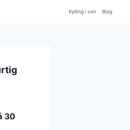
Kylling i ovn
Blog
urtig
å 30