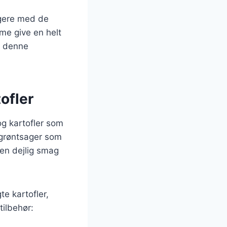
ragere med de
me give en helt
r denne
tofler
og kartofler som
 grøntsager som
 en dejlig smag
te kartofler,
tilbehør: