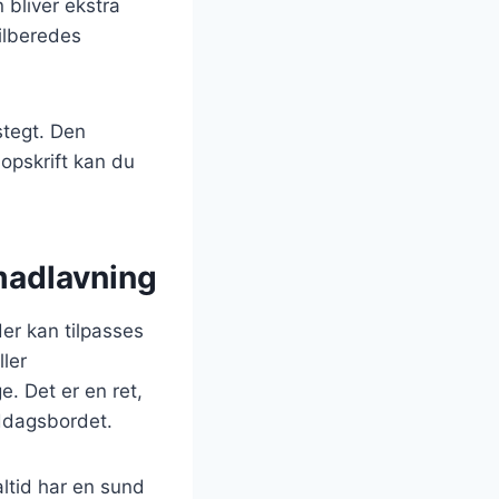
 bliver ekstra
tilberedes
stegt. Den
opskrift kan du
 madlavning
der kan tilpasses
ler
. Det er en ret,
ddagsbordet.
altid har en sund