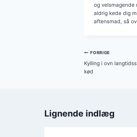
og velsmagende mi
aldrig kede dig m
aftensmad, så over
Indlægsnavi
FORRIGE
Kylling i ovn langtids
kød
Lignende indlæg