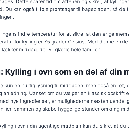
ages. Dette sparer tid om aftenen og sikrer, at kyllingen
d. Du kan også tilføje grøntsager til bagepladen, så de 
ingen.
llingens indre temperatur for at sikre, at den er gennem
atur for kylling er 75 grader Celsius. Med denne enkle 
n lækker middag, der vil glæde hele familien.
: Kylling i ovn som en del af din
kke kun en hurtig løsning til middagen, men også en ret, 
g anledning. Uanset om du vælger en klassisk opskrift el
med nye ingredienser, er mulighederne næsten uendelige
amilien sammen og skabe hyggelige stunder omkring mi
ylling i ovn i din ugentlige madplan kan du sikre, at du 