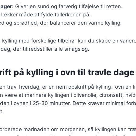
sager
: Giver en sund og farverig tilføjelse til retten.
g lækker måde at fylde tallerkenen på.
hed og sprødhed, der balancerer den varme kylling.
kylling med forskellige tilbehør kan du skabe en varier
g, der tilfredsstiller alle smagsløg.
ft på kylling i ovn til travle dage
n travl hverdag, er en nem opskrift på kylling i ovn en l
n være at marinere kyllingen i olivenolie, citronsaft, hvi
den i ovnen i 25-30 minutter. Dette kræver minimal for
t.
 forberede marinaden om morgenen, så kyllingen kan træ