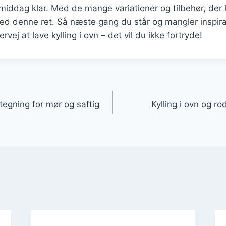
ddag klar. Med de mange variationer og tilbehør, der kan
ed denne ret. Så næste gang du står og mangler inspirat
vej at lave kylling i ovn – det vil du ikke fortryde!
gation
stegning for mør og saftig
Kylling i ovn og ro