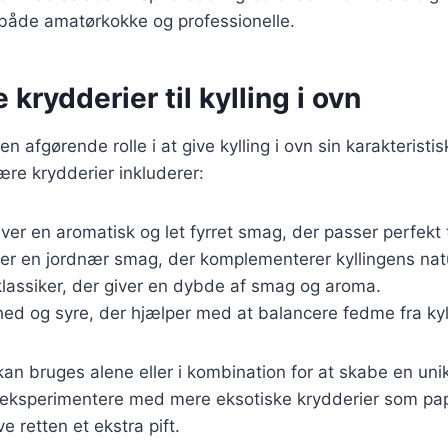
 både amatørkokke og professionelle.
 krydderier til kylling i ovn
 en afgørende rolle i at give kylling i ovn sin karakterist
re krydderier inkluderer:
iver en aromatisk og let fyrret smag, der passer perfekt ti
øjer en jordnær smag, der komplementerer kyllingens nat
klassiker, der giver en dybde af smag og aroma.
khed og syre, der hjælper med at balancere fedme fra kyl
kan bruges alene eller i kombination for at skabe en uni
t eksperimentere med mere eksotiske krydderier som pap
ive retten et ekstra pift.