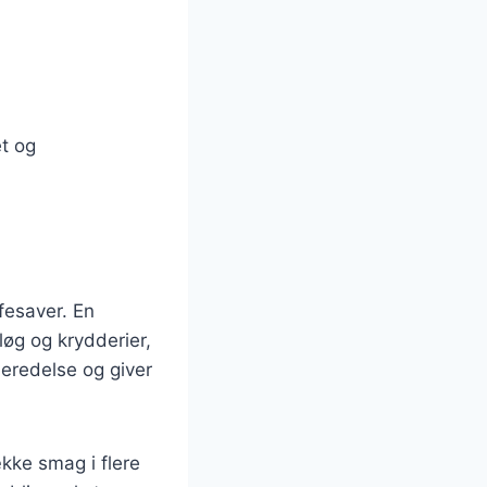
et og
ifesaver. En
dløg og krydderier,
beredelse og giver
kke smag i flere