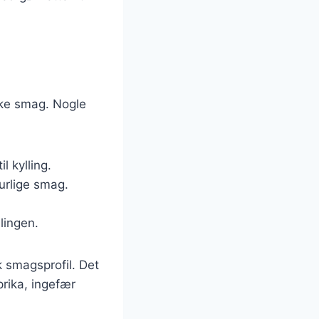
iske smag. Nogle
l kylling.
urlige smag.
lingen.
k smagsprofil. Det
rika, ingefær