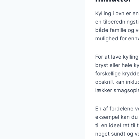
Kylling i ovn er 
en tilberednings
både familie og v
mulighed for enh
For at lave kylli
bryst eller hele k
forskellige krydd
opskrift kan inklu
lækker smagsople
En af fordelene ve
eksempel kan du t
til en ideel ret t
noget sundt og 