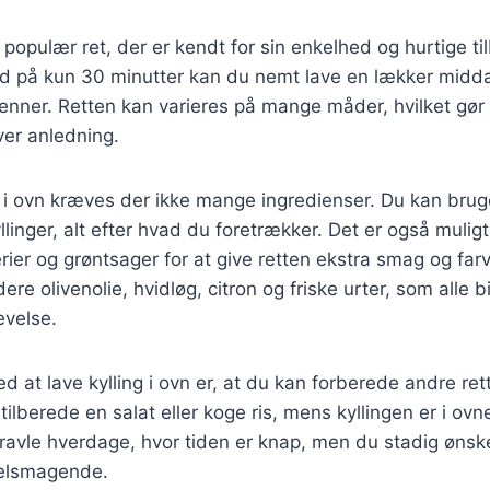
en populær ret, der er kendt for sin enkelhed og hurtige 
tid på kun 30 minutter kan du nemt lave en lækker midd
enner. Retten kan varieres på mange måder, hvilket gør d
ver anledning.
ng i ovn kræves der ikke mange ingredienser. Du kan bruge
yllinger, alt efter hvad du foretrækker. Det er også muligt 
erier og grøntsager for at give retten ekstra smag og far
dere olivenolie, hvidløg, citron og friske urter, som alle b
velse.
d at lave kylling i ovn er, at du kan forberede andre ret
ilberede en salat eller koge ris, mens kyllingen er i ovn
il travle hverdage, hvor tiden er knap, men du stadig ønsk
velsmagende.