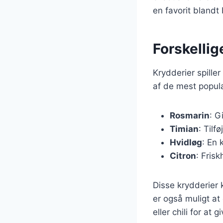
en favorit blandt
Forskellige
Krydderier spiller
af de mest populæ
Rosmarin
: G
Timian
: Tilf
Hvidløg
: En 
Citron
: Fris
Disse krydderier 
er også muligt a
eller chili for at g