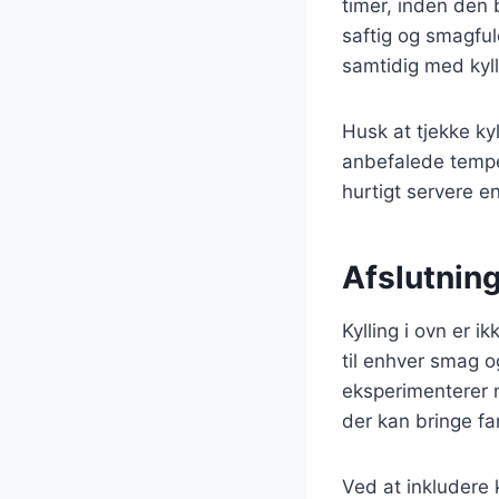
timer, inden den b
saftig og smagful
samtidig med kyll
Husk at tjekke ky
anbefalede temper
hurtigt servere e
Afslutning
Kylling i ovn er i
til enhver smag o
eksperimenterer 
der kan bringe f
Ved at inkludere k