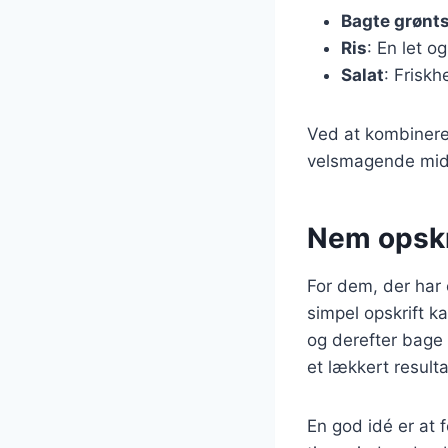
Bagte grønt
Ris
: En let o
Salat
: Frisk
Ved at kombinere 
velsmagende midda
Nem opskri
For dem, der har e
simpel opskrift ka
og derefter bage 
et lækkert resulta
En god idé er at