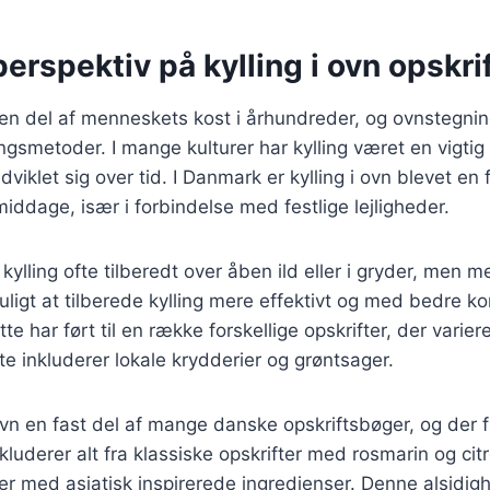
perspektiv på kylling i ovn opskri
 en del af menneskets kost i århundreder, og ovnstegnin
ngsmetoder. I mange kulturer har kylling været en vigtig 
dviklet sig over tid. I Danmark er kylling i ovn blevet en
iddage, især i forbindelse med festlige lejligheder.
 kylling ofte tilberedt over åben ild eller i gryder, men 
ligt at tilberede kylling mere effektivt og med bedre ko
e har ført til en række forskellige opskrifter, der varierer
te inkluderer lokale krydderier og grøntsager.
 ovn en fast del af mange danske opskriftsbøger, og der f
nkluderer alt fra klassiske opskrifter med rosmarin og citr
er med asiatisk inspirerede ingredienser. Denne alsidighe