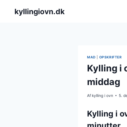
Fortsæt
kyllingiovn.dk
til
indhold
MAD
|
OPSKRIFTER
Kylling i
middag
Af
kylling i ovn
5. 
Kylling i 
minutter