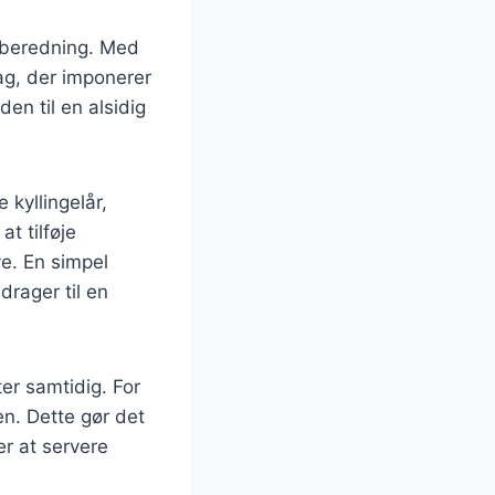
tilberedning. Med
ag, der imponerer
en til en alsidig
 kyllingelår,
at tilføje
ve. En simpel
idrager til en
ter samtidig. For
en. Dette gør det
er at servere