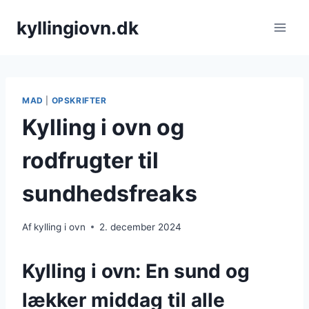
Fortsæt
kyllingiovn.dk
til
indhold
MAD
|
OPSKRIFTER
Kylling i ovn og
rodfrugter til
sundhedsfreaks
Af
kylling i ovn
2. december 2024
Kylling i ovn: En sund og
lækker middag til alle