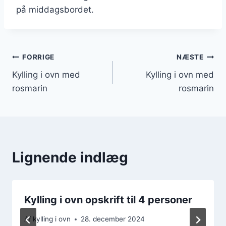
på middagsbordet.
Indlægsnavigation
FORRIGE
NÆSTE
Kylling i ovn med
Kylling i ovn med
rosmarin
rosmarin
Lignende indlæg
Kylling i ovn opskrift til 4 personer
Af
kylling i ovn
28. december 2024