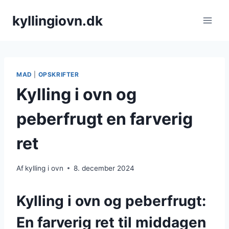
Fortsæt
kyllingiovn.dk
til
indhold
MAD
|
OPSKRIFTER
Kylling i ovn og
peberfrugt en farverig
ret
Af
kylling i ovn
8. december 2024
Kylling i ovn og peberfrugt:
En farverig ret til middagen