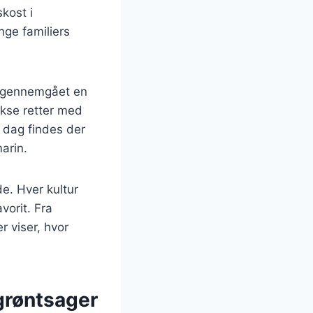
kost i
nge familiers
så gennemgået en
ekse retter med
I dag findes der
marin.
e. Hver kultur
vorit. Fra
r viser, hvor
 grøntsager