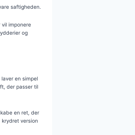
evare saftigheden.
 vil imponere
rydderier og
u laver en simpel
t, der passer til
kabe en ret, der
n krydret version