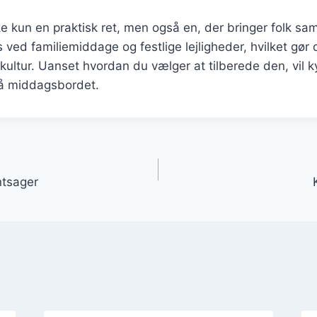
ikke kun en praktisk ret, men også en, der bringer folk s
s ved familiemiddage og festlige lejligheder, hvilket gør d
ultur. Uanset hvordan du vælger at tilberede den, vil kyl
på middagsbordet.
gation
ntsager