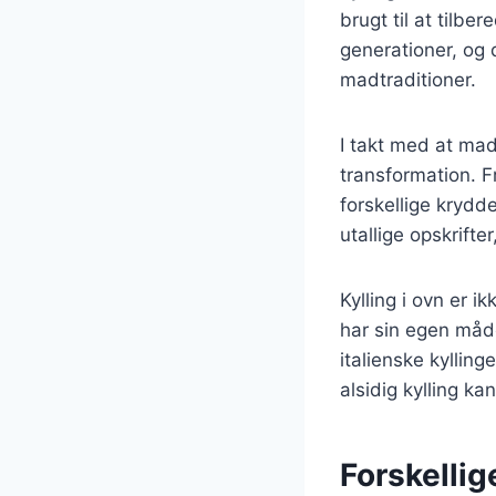
brugt til at tilb
generationer, og d
madtraditioner.
I takt med at mad
transformation. F
forskellige krydde
utallige opskrifter
Kylling i ovn er 
har sin egen måde 
italienske kylling
alsidig kylling ka
Forskellig