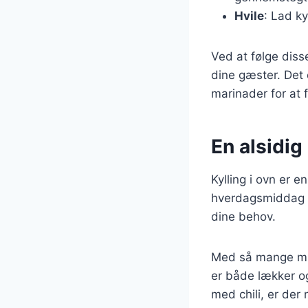
Hvile
: Lad ky
Ved at følge diss
dine gæster. Det 
marinader for at 
En alsidig 
Kylling i ovn er e
hverdagsmiddag el
dine behov.
Med så mange muli
er både lækker og 
med chili, er der