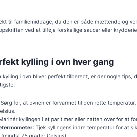
fekt til familiemiddage, da den er både mættende og v
pskriften ved at tilføje forskellige saucer eller krydderie
erfekt kylling i ovn hver gang
n kylling i ovn bliver perfekt tilberedt, er der nogle tips,
tigste:
 Sørg for, at ovnen er forvarmet til den rette temperatur
elsius.
 Marinér kyllingen i et par timer eller natten over for at
getermometer
: Tjek kyllingens indre temperatur for at si
(mindst 75 grader Celsius).