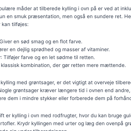
ulære måder at tilberede kylling i ovn på er ved at inkl
kun en smuk præsentation, men også en sundere ret. Her
 kan tilføjes:
 Giver en sød smag og en flot farve.
lfører en dejlig sprødhed og masser af vitaminer.
r
: Tilføjer farve og en let sødme til retten.
n klassisk kombination, der gør retten mere mættende.
kylling med grøntsager, er det vigtigt at overveje tilber
 Nogle grøntsager kræver længere tid i ovnen end andre
ære dem i mindre stykker eller forberede dem på forhån
ft er kylling i ovn med rodfrugter, hvor du kan bruge gu
rtofler. Krydr kyllingen med urter og læg den ovenpå g