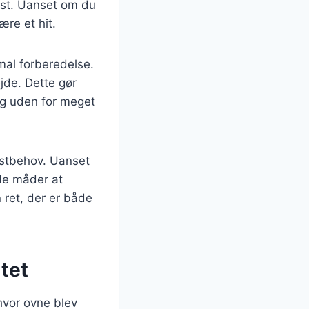
fest. Uanset om du
ære et hit.
imal forberedelse.
jde. Dette gør
dag uden for meget
kostbehov. Uanset
nde måder at
 ret, der er både
itet
 hvor ovne blev