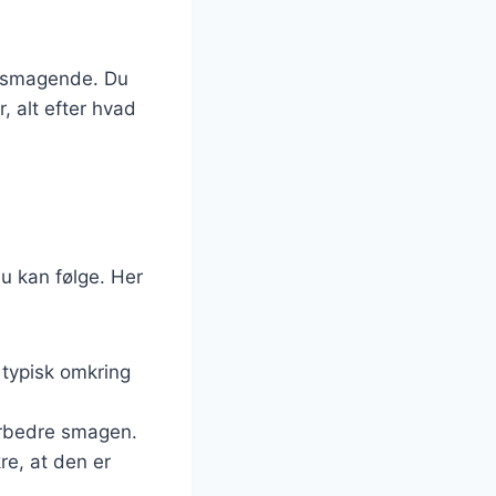
elsmagende. Du
r, alt efter hvad
 du kan følge. Her
, typisk omkring
 forbedre smagen.
kre, at den er