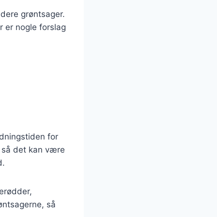
udere grøntsager.
 er nogle forslag
edningstiden for
, så det kan være
d.
lerødder,
røntsagerne, så