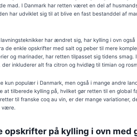
erede mad. I Danmark har retten været en del af husmands
en har udviklet sig til at blive en fast bestanddel af ma
lavningsteknikker har ændret sig, har kylling i ovn og
ra de enkle opskrifter med salt og peber til mere kompl
rier og marinader, har retten tilpasset sig tidens smag. 
, der inkluderer alt fra citron og hvidløg til timian og ros
ikke kun populær i Danmark, men også i mange andre land
at tilberede kylling på, hvilket gør retten til en global fa
eretter til franske coq au vin, er der mange variationer, de
n være.
e opskrifter på kylling i ovn med