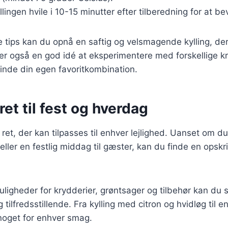
llingen hvile i 10-15 minutter efter tilberedning for at b
e tips kan du opnå en saftig og velsmagende kylling, der
er også en god idé at eksperimentere med forskellige k
finde din egen favoritkombination.
ret til fest og hverdag
n ret, der kan tilpasses til enhver lejlighed. Uanset om d
ler en festlig middag til gæster, kan du finde en opskrif
gheder for krydderier, grøntsager og tilbehør kan du s
tilfredsstillende. Fra kylling med citron og hvidløg til e
 noget for enhver smag.