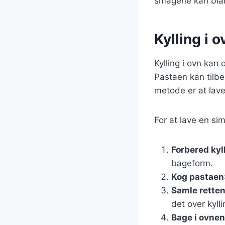
smagene kan blan
Kylling i 
Kylling i ovn kan 
Pastaen kan tilb
metode er at lave
For at lave en sim
Forbered kyl
bageform.
Kog pastaen
Samle rette
det over kyll
Bage i ovnen