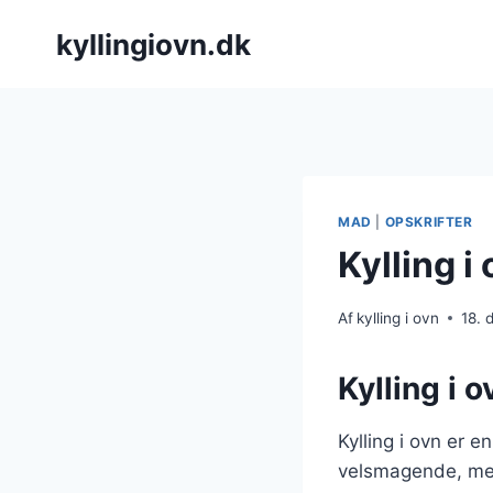
Fortsæt
kyllingiovn.dk
til
indhold
MAD
|
OPSKRIFTER
Kylling i
Af
kylling i ovn
18.
Kylling i o
Kylling i ovn er 
velsmagende, men 