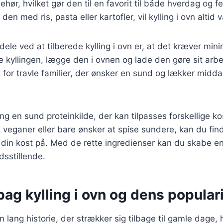
ehør, hvilket gør den til en favorit til både hverdag og 
den med ris, pasta eller kartofler, vil kylling i ovn altid v
dele ved at tilberede kylling i ovn er, at det kræver min
e kyllingen, lægge den i ovnen og lade den gøre sit arbe
ret for travle familier, der ønsker en sund og lækker mid
ing en sund proteinkilde, der kan tilpasses forskellige 
 veganer eller bare ønsker at spise sundere, kan du fi
 i din kost på. Med de rette ingredienser kan du skabe en
dsstillende.
bag kylling i ovn og dens popular
en lang historie, der strækker sig tilbage til gamle dage,