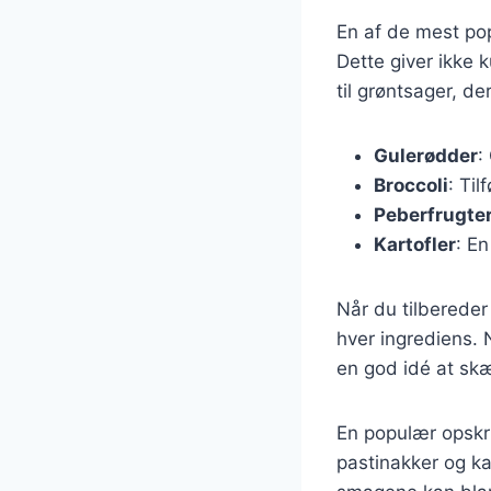
En af de mest pop
Dette giver ikke 
til grøntsager, der
Gulerødder
:
Broccoli
: Ti
Peberfrugte
Kartofler
: E
Når du tilbereder 
hver ingrediens.
en god idé at sk
En populær opskri
pastinakker og ka