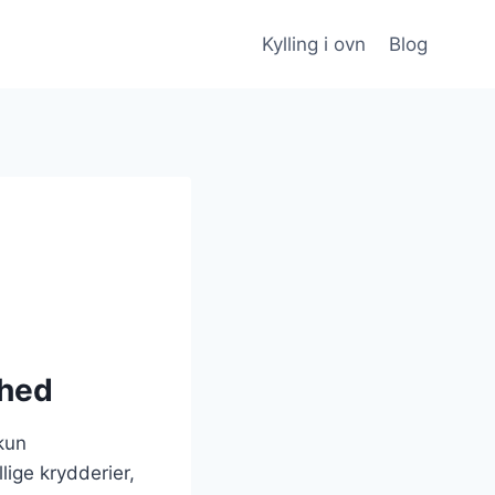
Kylling i ovn
Blog
ghed
 kun
lige krydderier,