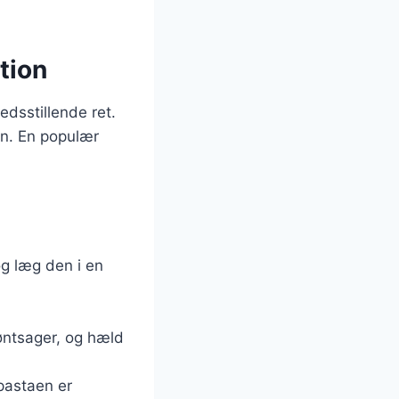
tion
edsstillende ret.
en. En populær
og læg den i en
øntsager, og hæld
 pastaen er