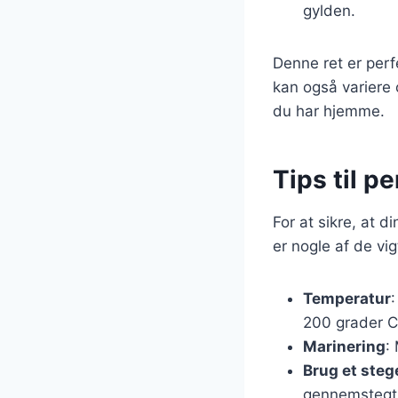
gylden.
Denne ret er per
kan også variere o
du har hjemme.
Tips til p
For at sikre, at di
er nogle af de vig
Temperatur
:
200 grader C
Marinering
:
Brug et ste
gennemstegt 