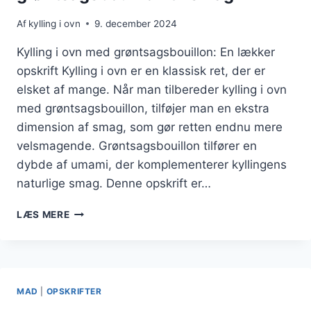
Af
kylling i ovn
9. december 2024
Kylling i ovn med grøntsagsbouillon: En lækker
opskrift Kylling i ovn er en klassisk ret, der er
elsket af mange. Når man tilbereder kylling i ovn
med grøntsagsbouillon, tilføjer man en ekstra
dimension af smag, som gør retten endnu mere
velsmagende. Grøntsagsbouillon tilfører en
dybde af umami, der komplementerer kyllingens
naturlige smag. Denne opskrift er…
KYLLING
LÆS MERE
I
OVN
MED
GRØNTSAGSBOUILLON
TIL
MAD
|
OPSKRIFTER
SMAG