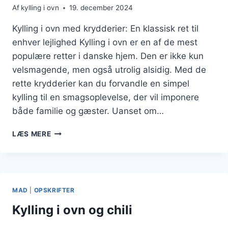
Af
kylling i ovn
19. december 2024
Kylling i ovn med krydderier: En klassisk ret til
enhver lejlighed Kylling i ovn er en af de mest
populære retter i danske hjem. Den er ikke kun
velsmagende, men også utrolig alsidig. Med de
rette krydderier kan du forvandle en simpel
kylling til en smagsoplevelse, der vil imponere
både familie og gæster. Uanset om…
KYLLING
LÆS MERE
I
OVN
MED
KRYDDERIER:
GØR
MAD
|
OPSKRIFTER
DIN
RET
Kylling i ovn og chili
EKSTRA
SMAGFULD