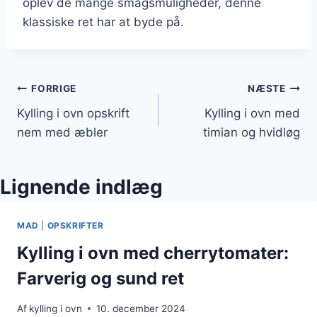
oplev de mange smagsmuligheder, denne
klassiske ret har at byde på.
Indlægsnavigation
FORRIGE
NÆSTE
Kylling i ovn opskrift
Kylling i ovn med
nem med æbler
timian og hvidløg
Lignende indlæg
MAD
|
OPSKRIFTER
Kylling i ovn med cherrytomater:
Farverig og sund ret
Af
kylling i ovn
10. december 2024