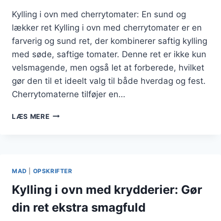
Kylling i ovn med cherrytomater: En sund og
lækker ret Kylling i ovn med cherrytomater er en
farverig og sund ret, der kombinerer saftig kylling
med søde, saftige tomater. Denne ret er ikke kun
velsmagende, men også let at forberede, hvilket
gør den til et ideelt valg til både hverdag og fest.
Cherrytomaterne tilføjer en…
KYLLING
LÆS MERE
I
OVN
MED
CHERRYTOMATER:
FARVERIG
MAD
|
OPSKRIFTER
OG
SUND
Kylling i ovn med krydderier: Gør
RET
din ret ekstra smagfuld