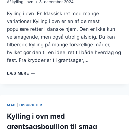
Af
kylling i ovn
3. december 2024
Kylling i ovn: En klassisk ret med mange
variationer Kylling i ovn er en af de mest
populære retter i danske hjem. Den er ikke kun
velsmagende, men også utrolig alsidig. Du kan
tilberede kylling på mange forskellige måder,
hvilket gør den til en ideel ret til både hverdag og
fest. Fra krydderier til grøntsager,…
KYLLING
LÆS MERE
I
OVN
OG
CHILI
MAD
|
OPSKRIFTER
Kylling i ovn med
grøntsagsbouillon til smag