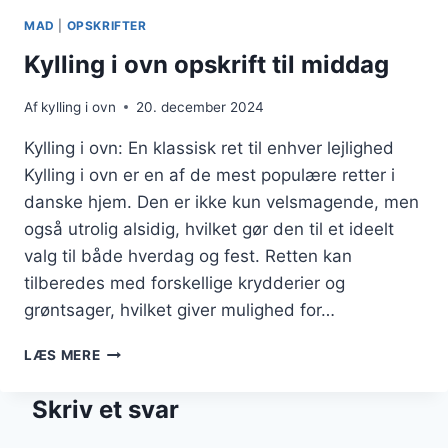
OG
MAD
|
OPSKRIFTER
CITRONSAUCE
Kylling i ovn opskrift til middag
Af
kylling i ovn
20. december 2024
Kylling i ovn: En klassisk ret til enhver lejlighed
Kylling i ovn er en af de mest populære retter i
danske hjem. Den er ikke kun velsmagende, men
også utrolig alsidig, hvilket gør den til et ideelt
valg til både hverdag og fest. Retten kan
tilberedes med forskellige krydderier og
grøntsager, hvilket giver mulighed for…
KYLLING
LÆS MERE
I
OVN
Skriv et svar
OPSKRIFT
TIL