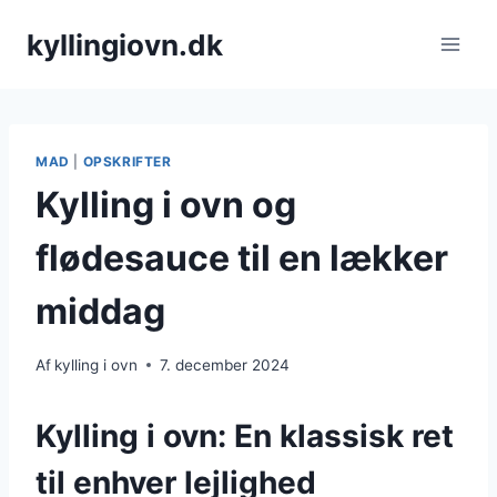
Fortsæt
kyllingiovn.dk
til
indhold
MAD
|
OPSKRIFTER
Kylling i ovn og
flødesauce til en lækker
middag
Af
kylling i ovn
7. december 2024
Kylling i ovn: En klassisk ret
til enhver lejlighed