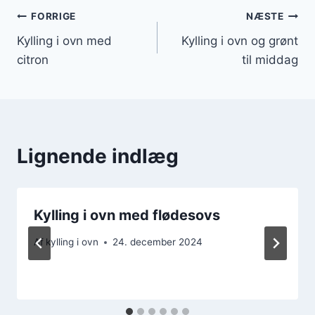
Indlægsnavigation
FORRIGE
NÆSTE
Kylling i ovn med
Kylling i ovn og grønt
citron
til middag
Lignende indlæg
Kylling i ovn med flødesovs
Af
kylling i ovn
24. december 2024