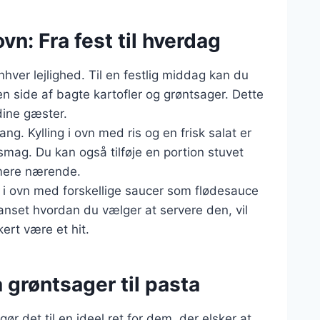
ovn: Fra fest til hverdag
 enhver lejlighed. Til en festlig middag kan du
n side af bagte kartofler og grøntsager. Dette
dine gæster.
g. Kylling i ovn med ris og en frisk salat er
smag. Du kan også tilføje en portion stuvet
 mere nærende.
g i ovn med forskellige saucer som flødesauce
Uanset hvordan du vælger at servere den, vil
ert være et hit.
a grøntsager til pasta
gør det til en ideel ret for dem, der elsker at