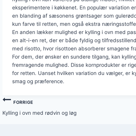
eksperimentere i køkkenet. En populær variation er 
en blanding af sæsonens grøntsager som gulerødder,
kun farve til retten, men også ekstra næringsstoffe
En anden lækker mulighed er kylling i ovn med pasta
en alt-i-en ret, der er både fyldig og tilfredsstille
med risotto, hvor risottoen absorberer smagene fra
For dem, der ønsker en sundere tilgang, kan kyllin
fremragende mulighed. Disse kornprodukter er rig
for retten. Uanset hvilken variation du vælger, er ky
smag og præference.
Indlægsnavigation
FORRIGE
Kylling i ovn med rødvin og løg