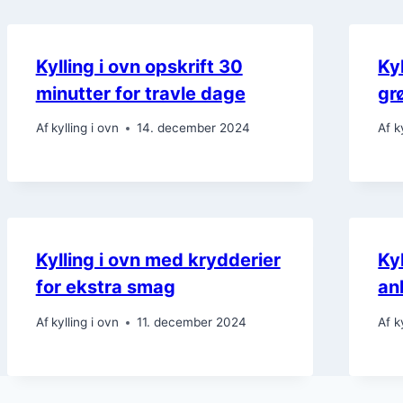
Kylling i ovn opskrift 30
Ky
minutter for travle dage
gr
Af
kylling i ovn
14. december 2024
Af
k
Kylling i ovn med krydderier
Kyl
for ekstra smag
an
Af
kylling i ovn
11. december 2024
Af
k