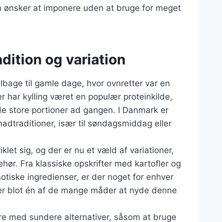
an ønsker at imponere uden at bruge for meget
adition og variation
tilbage til gamle dage, hvor ovnretter var en
r har kylling været en populær proteinkilde,
rede store portioner ad gangen. I Danmark er
 madtraditioner, især til søndagsmiddag eller
let sig, og der er nu et væld af variationer,
behør. Fra klassiske opskrifter med kartofler og
tiske ingredienser, er der noget for enhver
 er blot én af de mange måder at nyde denne
re med sundere alternativer, såsom at bruge