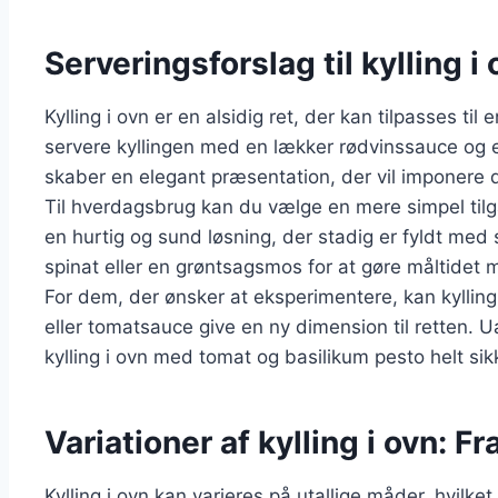
Serveringsforslag til kylling i 
Kylling i ovn er en alsidig ret, der kan tilpasses til
servere kyllingen med en lækker rødvinssauce og e
skaber en elegant præsentation, der vil imponere 
Til hverdagsbrug kan du vælge en mere simpel tilgan
en hurtig og sund løsning, der stadig er fyldt med 
spinat eller en grøntsagsmos for at gøre måltidet
For dem, der ønsker at eksperimentere, kan kyllin
eller tomatsauce give en ny dimension til retten. 
kylling i ovn med tomat og basilikum pesto helt sikk
Variationer af kylling i ovn: Fr
Kylling i ovn kan varieres på utallige måder, hvilket 