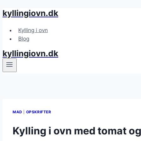
kyllingiovn.dk
Fortsæt
til
indhold
Kylling i ovn
Blog
kyllingiovn.dk
MAD
|
OPSKRIFTER
Kylling i ovn med tomat o