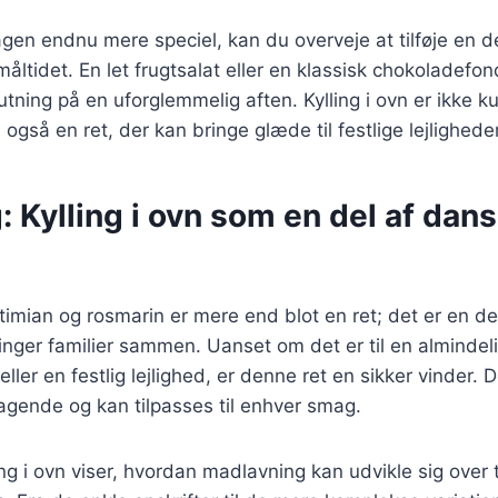
gen endnu mere speciel, kan du overveje at tilføje en d
ltidet. En let frugtsalat eller en klassisk chokoladefo
utning på en uforglemmelig aften. Kylling i ovn er ikke k
også en ret, der kan bringe glæde til festlige lejligheder
: Kylling i ovn som en del af dan
 timian og rosmarin er mere end blot en ret; det er en d
inger familier sammen. Uanset om det er til en almindel
ler en festlig lejlighed, er denne ret en sikker vinder. 
agende og kan tilpasses til enhver smag.
ing i ovn viser, hvordan madlavning kan udvikle sig over 