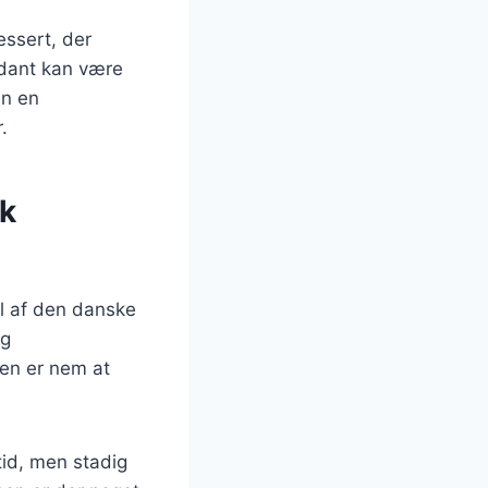
essert, der
ndant kan være
un en
.
sk
el af den danske
ig
Den er nem at
tid, men stadig