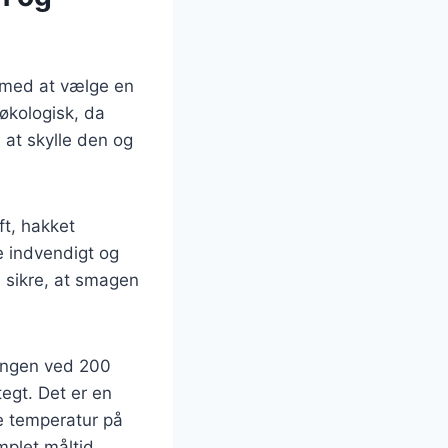
e med at vælge en
t økologisk, da
 at skylle den og
ft, hakket
e indvendigt og
l sikre, at smagen
lingen ved 200
tegt. Det er en
re temperatur på
mplet måltid.