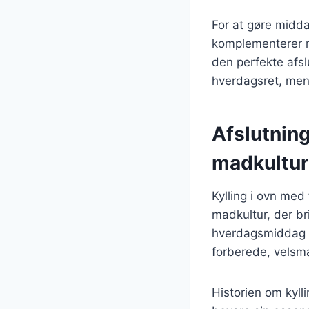
For at gøre midda
komplementerer må
den perfekte afsl
hverdagsret, men 
Afslutning
madkultur
Kylling i ovn med
madkultur, der br
hverdagsmiddag el
forberede, velsm
Historien om kyll