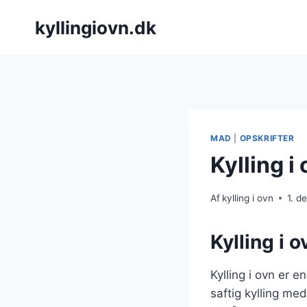
Fortsæt
kyllingiovn.dk
til
indhold
MAD
|
OPSKRIFTER
Kylling i
Af
kylling i ovn
1. 
Kylling i 
Kylling i ovn er 
saftig kylling me