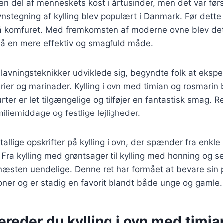
 en del af menneskets kost i årtusinder, men det var førs
nstegning af kylling blev populært i Danmark. Før dette b
 på komfuret. Med fremkomsten af moderne ovne blev det
 på en mere effektiv og smagfuld måde.
dlavningsteknikker udviklede sig, begyndte folk at eks
erier og marinader. Kylling i ovn med timian og rosmarin 
urter er let tilgængelige og tilføjer en fantastisk smag. R
iliemiddage og festlige lejligheder.
tallige opskrifter på kylling i ovn, der spænder fra enkle 
 Fra kylling med grøntsager til kylling med honning og s
æsten uendelige. Denne ret har formået at bevare sin p
ner og er stadig en favorit blandt både unge og gamle.
ereder du kylling i ovn med timia