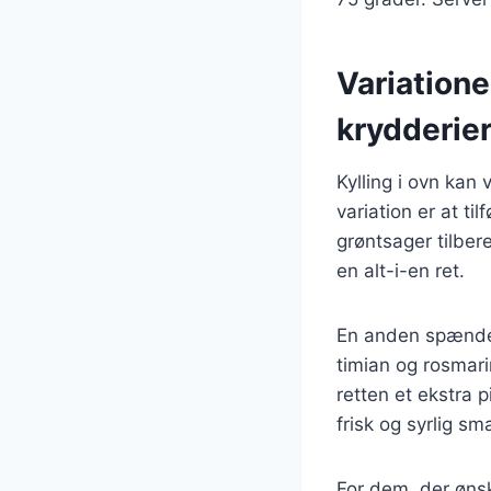
Variationer
krydderie
Kylling i ovn kan 
variation er at ti
grøntsager tilber
en alt-i-en ret.
En anden spænden
timian og rosmarin
retten et ekstra p
frisk og syrlig sm
For dem, der ønsk