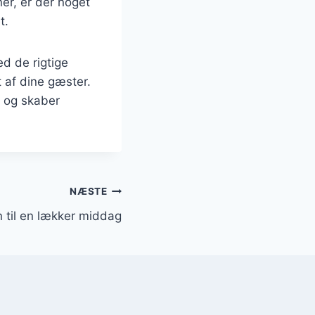
ner, er der noget
t.
d de rigtige
t af dine gæster.
r og skaber
NÆSTE
vn til en lækker middag