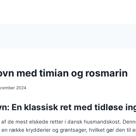
 ovn med timian og rosmarin
december 2024
ovn: En klassisk ret med tidløse i
en af de mest elskede retter i dansk husmandskost. Den
d en række krydderier og grøntsager, hvilket gør den til