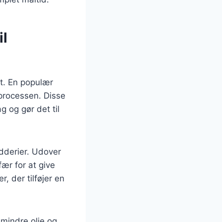
il
et. En populær
geprocessen. Disse
 og gør det til
dderier. Udover
fær for at give
r, der tilføjer en
 mindre olie og