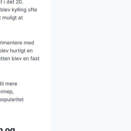
t i det 20.
lev kylling ofte
 muligt at
perimentere med
blev hurtigt en
etten blev en fast
til mere
ennep,
opularitet
n og