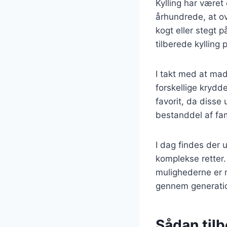
Kylling har været
århundrede, at ov
kogt eller stegt
tilberede kylling
I takt med at ma
forskellige krydd
favorit, da disse 
bestanddel af fam
I dag findes der u
komplekse retter.
mulighederne er n
gennem generatio
Sådan tilb