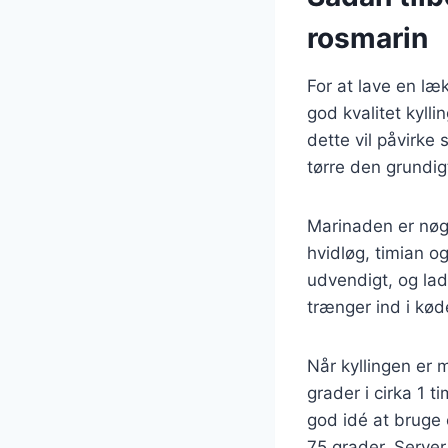
rosmarin
For at lave en læ
god kvalitet kylli
dette vil påvirke
tørre den grundig
Marinaden er nøgl
hvidløg, timian o
udvendigt, og lad
trænger ind i kød
Når kyllingen er 
grader i cirka 1 t
god idé at bruge 
75 grader. Server