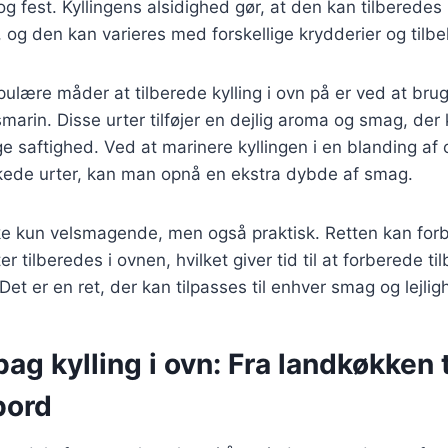
og fest. Kyllingens alsidighed gør, at den kan tilberede
, og den kan varieres med forskellige krydderier og tilbe
ulære måder at tilberede kylling i ovn på er ved at brug
marin. Disse urter tilføjer en dejlig aroma og smag, de
ge saftighed. Ved at marinere kyllingen i en blanding af o
kkede urter, kan man opnå en ekstra dybde af smag.
ikke kun velsmagende, men også praktisk. Retten kan fo
r tilberedes i ovnen, hvilket giver tid til at forberede ti
Det er en ret, der kan tilpasses til enhver smag og lejlig
bag kylling i ovn: Fra landkøkken t
bord