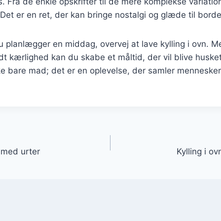
. Fra de enkle opskrifter til de mere komplekse variatio
Det er en ret, der kan bringe nostalgi og glæde til borde
planlægger en middag, overvej at lave kylling i ovn. Me
idt kærlighed kan du skabe et måltid, der vil blive huske
ikke bare mad; det er en oplevelse, der samler menneske
gation
t med urter
Kylling i o