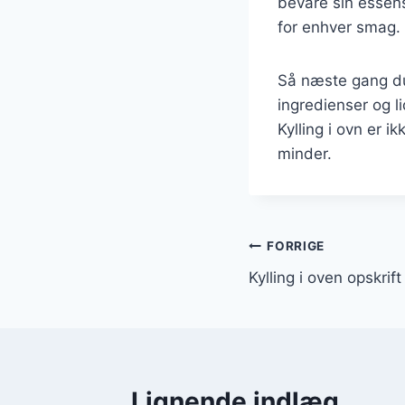
bevare sin essens
for enhver smag. 
Så næste gang du 
ingredienser og l
Kylling i ovn er 
minder.
Indlægsnavi
FORRIGE
Kylling i oven opskrif
Lignende indlæg