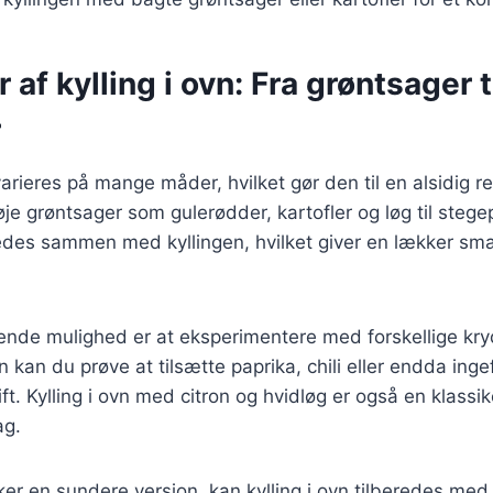
 af kylling i ovn: Fra grøntsager t
r
varieres på mange måder, hvilket gør den til en alsidig r
lføje grøntsager som gulerødder, kartofler og løg til ste
edes sammen med kyllingen, hvilket giver en lækker smag
de mulighed er at eksperimentere med forskellige kry
 kan du prøve at tilsætte paprika, chili eller endda inge
ift. Kylling i ovn med citron og hvidløg er også en klassike
ag.
er en sundere version, kan kylling i ovn tilberedes med