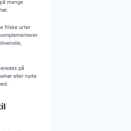
s på mange
hør.
e friske urter
r komplementerer
livenolie,
rberedes på
lbehør eller nyde
hed.
il