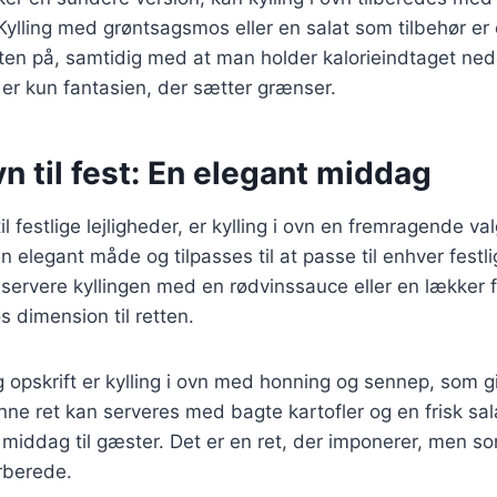
 Kylling med grøntsagsmos eller en salat som tilbehør e
ten på, samtidig med at man holder kalorieindtaget ne
er kun fantasien, der sætter grænser.
ovn til fest: En elegant middag
 festlige lejligheder, er kylling i ovn en fremragende va
 elegant måde og tilpasses til at passe til enhver festl
servere kyllingen med en rødvinssauce eller en lækker 
øs dimension til retten.
g opskrift er kylling i ovn med honning og sennep, som g
ne ret kan serveres med bagte kartofler og en frisk sala
t middag til gæster. Det er en ret, der imponerer, men s
orberede.