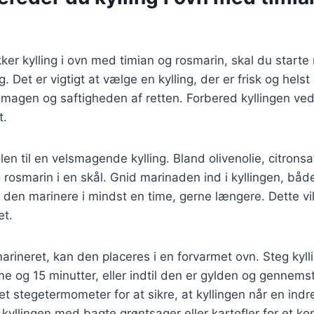
kker kylling i ovn med timian og rosmarin, skal du start
ng. Det er vigtigt at vælge en kylling, der er frisk og hels
 smagen og saftigheden af retten. Forbered kyllingen ved
t.
en til en velsmagende kylling. Bland olivenolie, citronsa
g rosmarin i en skål. Gnid marinaden ind i kyllingen, båd
 den marinere i mindst en time, gerne længere. Dette vi
et.
marineret, kan den placeres i en forvarmet ovn. Steg kyl
ime og 15 minutter, eller indtil den er gylden og gennems
et stegetermometer for at sikre, at kyllingen når en ind
 kyllingen med bagte grøntsager eller kartofler for et ko