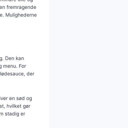
r en fremragende
de. Mulighederne
lg. Den kan
ig menu. For
flødesauce, der
iver en sød og
t, hvilket gør
om stadig er