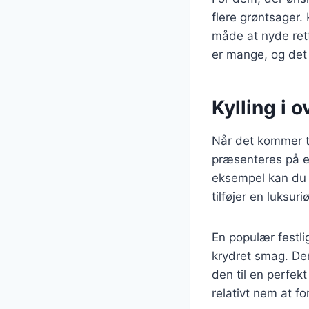
flere grøntsager.
måde at nyde ret
er mange, og det 
Kylling i 
Når det kommer til
præsenteres på en
eksempel kan du 
tilføjer en luksuri
En populær festli
krydret smag. Den
den til en perfek
relativt nem at f