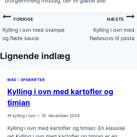
uforglemmelig middag, der vil glæde alle.
Indlægsnavigation
FORRIGE
NÆSTE
Kylling i ovn med svampe
Kylling i ovn med
og fløde sauce
flødesovs til pasta
Lignende indlæg
MAD
|
OPSKRIFTER
Kylling i ovn med kartofler og
timian
Af
kylling i ovn
15. december 2024
Kylling i ovn med kartofler og timian: En klassisk
ret Kylling i ovn med kartofler og timian er en