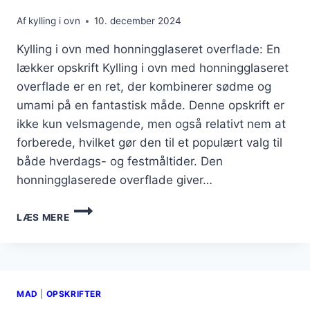
Af
kylling i ovn
10. december 2024
Kylling i ovn med honningglaseret overflade: En
lækker opskrift Kylling i ovn med honningglaseret
overflade er en ret, der kombinerer sødme og
umami på en fantastisk måde. Denne opskrift er
ikke kun velsmagende, men også relativt nem at
forberede, hvilket gør den til et populært valg til
både hverdags- og festmåltider. Den
honningglaserede overflade giver…
KYLLING
LÆS MERE
I
OVN
MED
HONNINGGLASERET
OVERFLADE
MAD
|
OPSKRIFTER