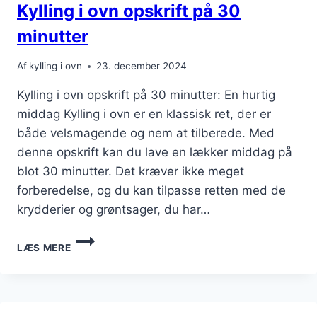
Kylling i ovn opskrift på 30
minutter
Af
kylling i ovn
23. december 2024
Kylling i ovn opskrift på 30 minutter: En hurtig
middag Kylling i ovn er en klassisk ret, der er
både velsmagende og nem at tilberede. Med
denne opskrift kan du lave en lækker middag på
blot 30 minutter. Det kræver ikke meget
forberedelse, og du kan tilpasse retten med de
krydderier og grøntsager, du har…
KYLLING
LÆS MERE
I
OVN
OPSKRIFT
PÅ
30