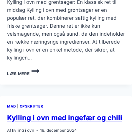
Kylling i ovn med grøntsager: En klassisk ret til
middag Kylling i ovn med grøntsager er en
populær ret, der kombinerer saftig kylling med
friske grøntsager. Denne ret er ikke kun
velsmagende, men også sund, da den indeholder
en række næringsrige ingredienser. At tilberede
kylling i ovn er en enkel metode, der sikrer, at
kyllingen…
KYLLING
LÆS MERE
I
OVN
MED
GRØNTSAGER
TIL
MAD
|
OPSKRIFTER
MIDDAG
Kylling i ovn med ingefær og chili
Af
kylling i ovn
18. december 2024