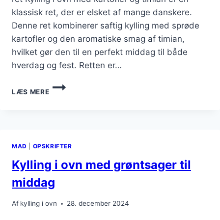
klassisk ret, der er elsket af mange danskere.
Denne ret kombinerer saftig kylling med sprøde
kartofler og den aromatiske smag af timian,
hvilket gør den til en perfekt middag til både
hverdag og fest. Retten er…
KYLLING
LÆS MERE
I
OVN
MED
KARTOFLER
OG
MAD
|
OPSKRIFTER
TIMIAN
Kylling i ovn med grøntsager til
middag
Af
kylling i ovn
28. december 2024