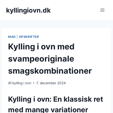
Fortsæt
kyllingiovn.dk
til
indhold
MAD
|
OPSKRIFTER
Kylling i ovn med
svampeoriginale
smagskombinationer
Af
kylling i ovn
7. december 2024
Kylling i ovn: En klassisk ret
med mange variationer