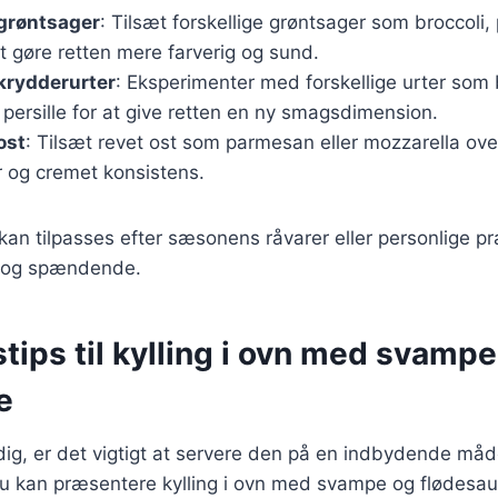
 grøntsager
: Tilsæt forskellige grøntsager som broccoli, 
at gøre retten mere farverig og sund.
krydderurter
: Eksperimenter med forskellige urter som 
 persille for at give retten en ny smagsdimension.
ost
: Tilsæt revet ost som parmesan eller mozzarella over
r og cremet konsistens.
 kan tilpasses efter sæsonens råvarer eller personlige pr
ig og spændende.
tips til kylling i ovn med svampe
e
dig, er det vigtigt at servere den på en indbydende måd
 du kan præsentere kylling i ovn med svampe og flødesau