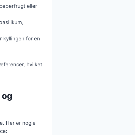
peberfrugt eller
basilikum,
 kyllingen for en
æferencer, hvilket
 og
e. Her er nogle
ce: