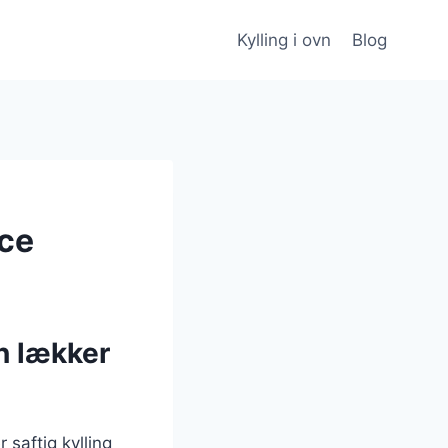
Kylling i ovn
Blog
uce
n lækker
 saftig kylling