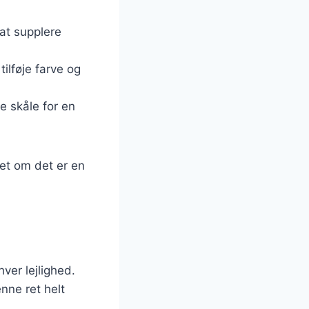
l at supplere
tilføje farve og
le skåle for en
set om det er en
ver lejlighed.
nne ret helt