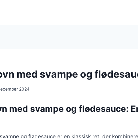
i ovn med svampe og flødesa
 december 2024
 ovn med svampe og flødesauce: E
 svampe og flødesauce er en klassisk ret, der kombinerer