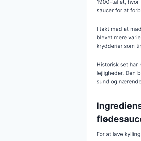
1900-tallet, hvo
saucer for at fo
I takt med at madl
blevet mere varier
krydderier som ti
Historisk set har 
lejligheder. Den b
sund og nærende
Ingrediens
flødesauc
For at lave kylli