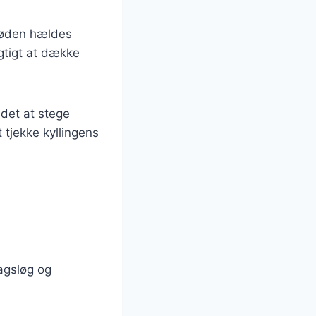
Fløden hældes
igtigt at dække
 det at stege
t tjekke kyllingens
magsløg og