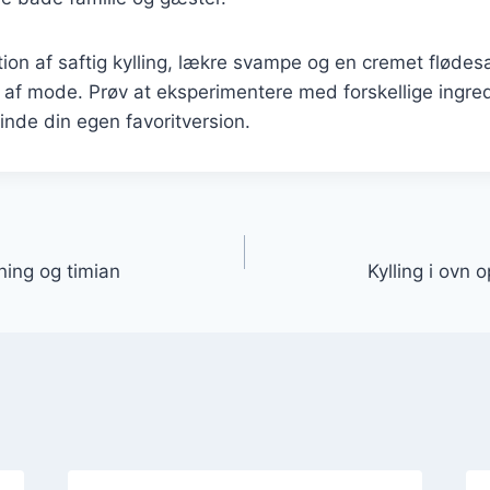
on af saftig kylling, lækre svampe og en cremet flødes
år af mode. Prøv at eksperimentere med forskellige ingre
finde din egen favoritversion.
gation
ning og timian
Kylling i ovn o