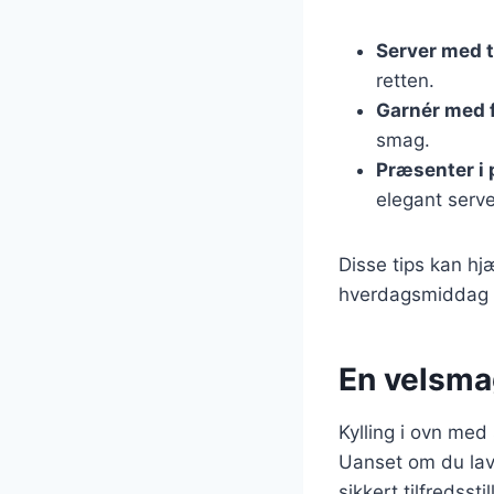
Server med t
retten.
Garnér med f
smag.
Præsenter i 
elegant serve
Disse tips kan hj
hverdagsmiddag el
En velsmag
Kylling i ovn med
Uanset om du lave
sikkert tilfredsst