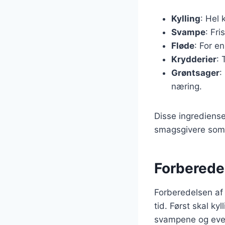
Kylling
: Hel 
Svampe
: Fr
Fløde
: For e
Krydderier
: 
Grøntsager
:
næring.
Disse ingrediense
smagsgivere som hv
Forberedel
Forberedelsen af
tid. Først skal k
svampene og even