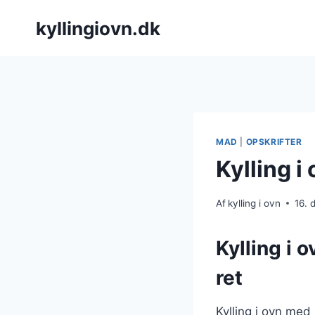
Fortsæt
kyllingiovn.dk
til
indhold
MAD
|
OPSKRIFTER
Kylling 
Af
kylling i ovn
16.
Kylling i
ret
Kylling i ovn med