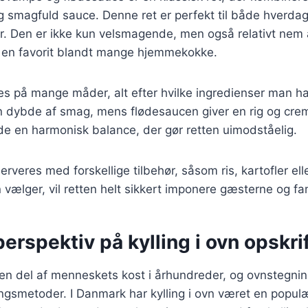
 smagfuld sauce. Denne ret er perfekt til både hverd
der. Den er ikke kun velsmagende, men også relativt nem 
il en favorit blandt mange hjemmekokke.
es på mange måder, alt efter hvilke ingredienser man h
en dybde af smag, mens flødesaucen giver en rig og cre
 en harmonisk balance, der gør retten uimodståelig.
serveres med forskellige tilbehør, såsom ris, kartofler elle
ælger, vil retten helt sikkert imponere gæsterne og fam
perspektiv på kylling i ovn opskri
 en del af menneskets kost i århundreder, og ovnstegnin
ngsmetoder. I Danmark har kylling i ovn været en populæ