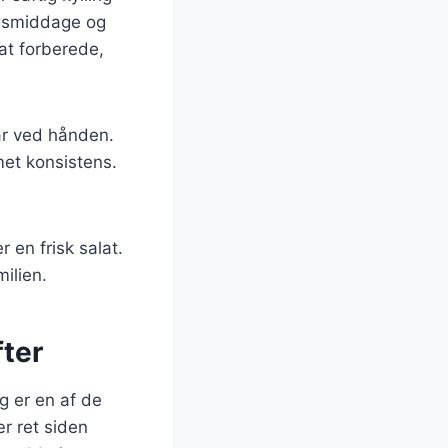
agsmiddage og
at forberede,
ar ved hånden.
met konsistens.
r en frisk salat.
ilien.
fter
g er en af de
r ret siden