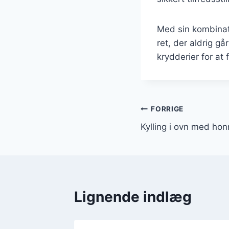
Med sin kombinati
ret, der aldrig g
krydderier for at 
Indlægsnavi
FORRIGE
Kylling i ovn med hon
Lignende indlæg