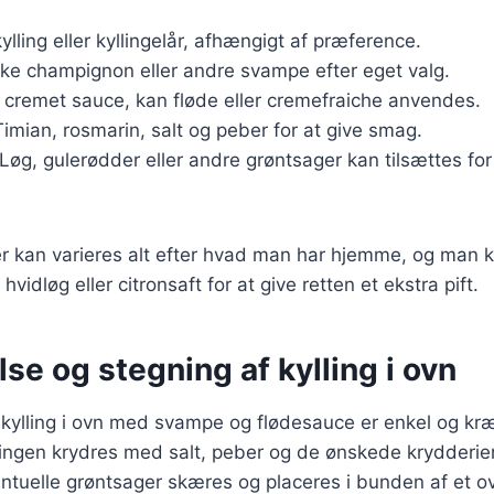
kylling eller kyllingelår, afhængigt af præference.
iske champignon eller andre svampe efter eget valg.
n cremet sauce, kan fløde eller cremefraiche anvendes.
Timian, rosmarin, salt og peber for at give smag.
 Løg, gulerødder eller andre grøntsager kan tilsættes fo
r kan varieres alt efter hvad man har hjemme, og man ka
idløg eller citronsaft for at give retten et ekstra pift.
se og stegning af kylling i ovn
 kylling i ovn med svampe og flødesauce er enkel og kr
yllingen krydres med salt, peber og de ønskede krydderie
tuelle grøntsager skæres og placeres i bunden af et ov