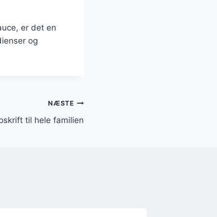
auce, er det en
dienser og
NÆSTE
pskrift til hele familien