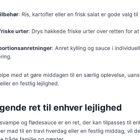
ilbehør
: Ris, kartofler eller en frisk salat er gode valg ti
riske urter
: Drys hakkede friske urter over retten for at 
portionsanretninger
: Anret kylling og sauce i individuel
ring.
ælpe med at gøre middagen til en særlig oplevelse, uan
ler en festlig lejlighed.
ende ret til enhver lejlighed
 svampe og flødesauce er en ret, der kan tilpasses til enh
r mad til en travl hverdag eller en festlig middag, vil de
ille både familie og gæster.