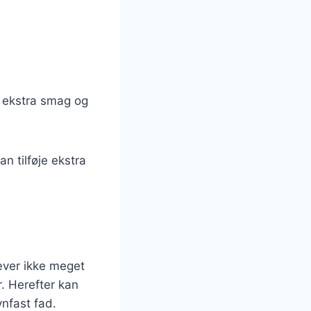
r ekstra smag og
n tilføje ekstra
æver ikke meget
r. Herefter kan
nfast fad.