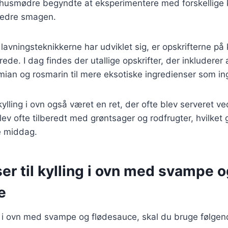
r husmødre begyndte at eksperimentere med forskellige 
rbedre smagen.
avningsteknikkerne har udviklet sig, er opskrifterne på k
ede. I dag findes der utallige opskrifter, der inkluderer a
mian og rosmarin til mere eksotiske ingredienser som ing
kylling i ovn også været en ret, der ofte blev serveret ve
lev ofte tilberedt med grøntsager og rodfrugter, hvilket 
 middag.
er til kylling i ovn med svampe 
e
ng i ovn med svampe og flødesauce, skal du bruge følgen