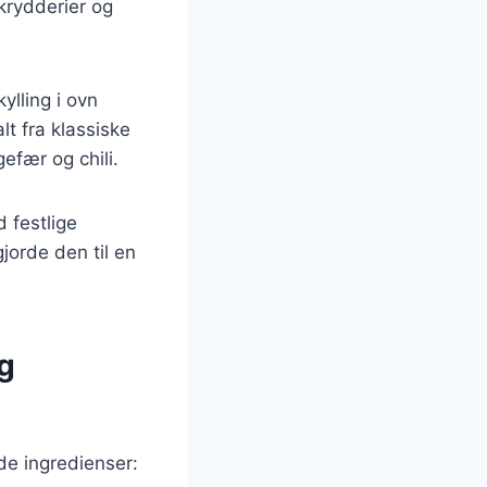
krydderier og
ylling i ovn
lt fra klassiske
efær og chili.
d festlige
gjorde den til en
og
de ingredienser: