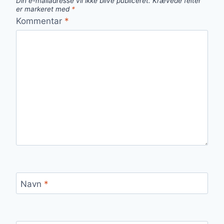
Din e-mailadresse vil ikke blive publiceret.
Krævede felter
er markeret med
*
Kommentar
*
Navn
*