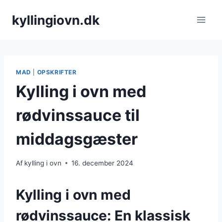
Fortsæt
kyllingiovn.dk
til
indhold
MAD
|
OPSKRIFTER
Kylling i ovn med
rødvinssauce til
middagsgæster
Af
kylling i ovn
16. december 2024
Kylling i ovn med
rødvinssauce: En klassisk