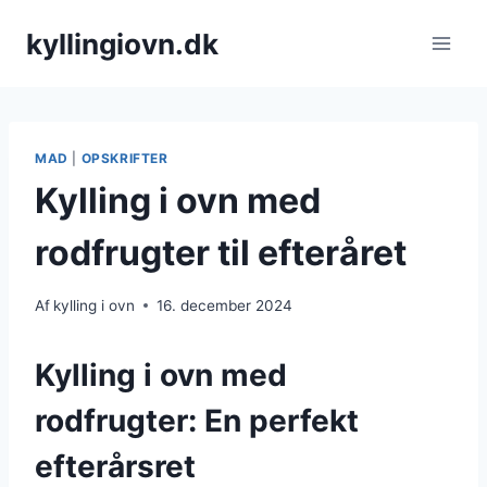
Fortsæt
kyllingiovn.dk
til
indhold
MAD
|
OPSKRIFTER
Kylling i ovn med
rodfrugter til efteråret
Af
kylling i ovn
16. december 2024
Kylling i ovn med
rodfrugter: En perfekt
efterårsret