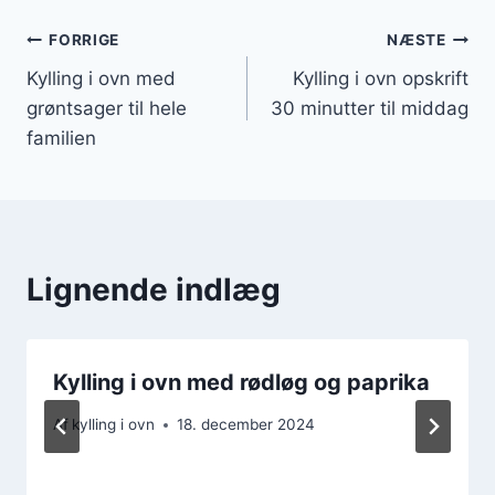
Indlægsnavigation
FORRIGE
NÆSTE
Kylling i ovn med
Kylling i ovn opskrift
grøntsager til hele
30 minutter til middag
familien
Lignende indlæg
Kylling i ovn med rødløg og paprika
Af
kylling i ovn
18. december 2024